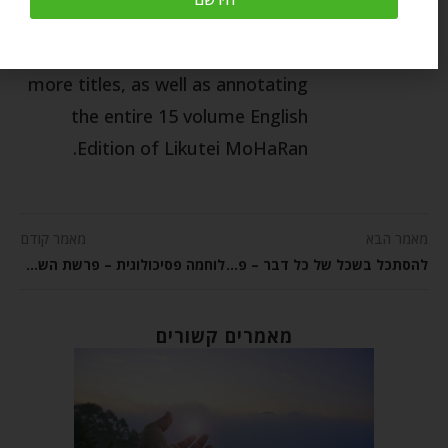
Bridge”, “Anatomy of the Soul”,
“This Land is My Land”, and many
more titles, as well as annotating
the entire 15 volume English
Edition of Likutei MoHaRan.
מאמר הבא
מאמר קודם
להסתכל בשכל של כל דבר – פרשת השבוע תולדות
לוחמה פסיכולוגית – פרשת השבוע ויצא
מאמרים קשורים