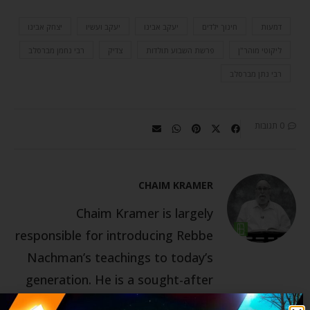
דמעות
חינוך ילדים
יעקב אבינו
יעקב ועשיו
יצחק אבינו
ליקוטי מוהר"ן
פרשת השבוע תולדות
צדיק
רבי נחמן מברסלב
רבי נתן מברסלב
0 תגובות
CHAIM KRAMER
Chaim Kramer is largely
responsible for introducing Rebbe
Nachman’s teachings to today’s
generation. He is a sought-after
lecturer on Rebbe Nachman’s