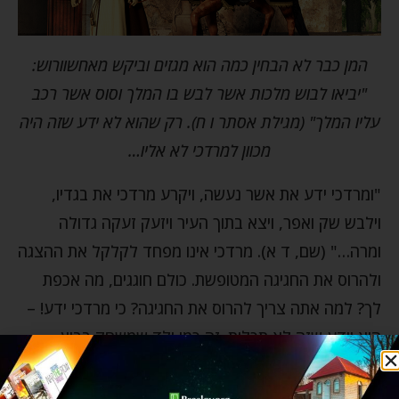
המן כבר לא הבחין כמה הוא מגזים וביקש מאחשוורוש:
"יביאו לבוש מלכות אשר לבש בו המלך וסוס אשר רכב
עליו המלך" (מגילת אסתר ו ח). רק שהוא לא ידע שזה היה
מכוון למרדכי לא אליו…
"ומרדכי ידע את אשר נעשה, ויקרע מרדכי את בגדיו,
וילבש שק ואפר, ויצא בתוך העיר ויזעק זעקה גדולה
ומרה…" (שם, ד א). מרדכי אינו מפחד לקלקל את ההצגה
ולהרוס את החגיגה המטופשת. כולם חוגגים, מה אכפת
לך? למה אתה צריך להרוס את החגיגה? כי מרדכי ידע! –
הוא יודע שזה לא תכלית. זה כמו ילד שמשחק בבוץ
ומתלכלך והוא משוכנע שטוב לו (עד שאמא תבחין) וגרוע
מכך, כמו ילד שמשחק באש ובטוח שטוב לו.