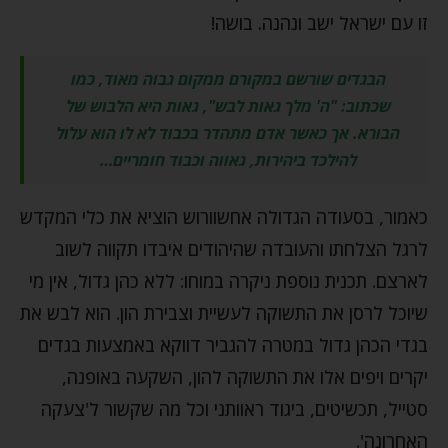
זו עם ישראל ישב ונהנה. בושה!
הבגדים שורשם במקורם ממקום גבוה מאוד, כמו
שכתוב: "ה' מלך גאות לבש", גאות היא הלבוש של
הבורא. אך כאשר אדם מתהדר בכבוד לא לו הוא עלול
להילכד ביהירות, גאווה וכבוד חומריים…
כאמור, בסעודה הגדולה אחשוורוש הוציא את כלי המקדש
לרגל הצלחתו והעובדה שהיהודים איבדו תקווה לשוב
לארצם. תכנית נוספת ניקרה במוחו: ללא כהן גדול, אין מי
שיוכל לרסן את התשוקה לעשיית וצבירת הון. הוא לבש את
בגדי הכהן גדול במטרה להגביר דווקא באמצעות בגדים
יקרים ויפים אלו את התשוקה להון, השקעה באופנה,
סטייל, תכשיטים, ביגוד ראוותני וכל מה שקשור ל'צעקה
האחרונה'.