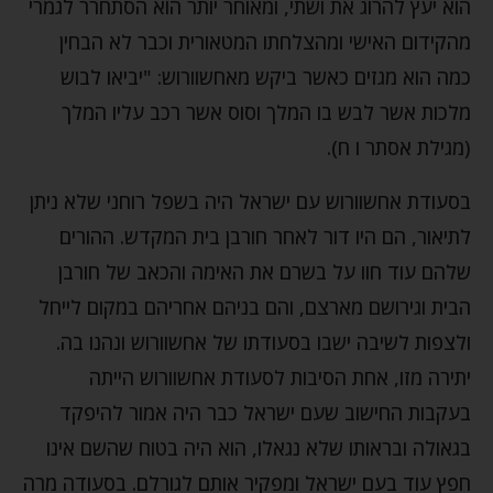
הוא יעץ להרוג את ושתי, ומאוחר יותר הוא הסתחרר לגמרי
מהקידום האישי ומהצלחתו המטאורית וכבר לא הבחין
כמה הוא מגזים כאשר ביקש מאחשוורוש: "יביאו לבוש
מלכות אשר לבש בו המלך וסוס אשר רכב עליו המלך
(מגילת אסתר ו ח).
בסעודת אחשוורוש עם ישראל היה בשפל רוחני שלא ניתן
לתיאור, הם היו דור לאחר חורבן בית המקדש. ההורים
שלהם עוד חוו על בשרם את האימה והכאב של חורבן
הבית וגירושם מארצם, והם בניהם אחריהם במקום לייחל
ולצפות לשיבה ישבו בסעודתו של אחשוורוש ונהנו בה.
יתירה מזו, אחת הסיבות לסעודת אחשוורוש הייתה
בעקבות החישוב שעם ישראל כבר היה אמור להיפקד
בגאולה ובראותו שלא נגאלו, הוא היה בטוח שהשם אינו
חפץ עוד בעם ישראל ומפקיר אותם לגורלם. בסעודה מרה