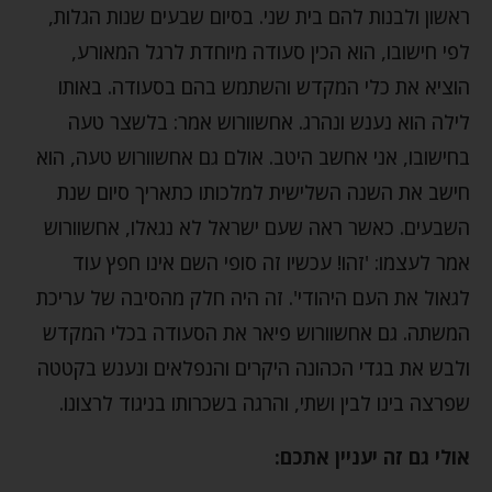
ראשון ולבנות להם בית שני. בסיום שבעים שנות הגלות,
לפי חישובו, הוא הכין סעודה מיוחדת לרגל המאורע,
הוציא את כלי המקדש והשתמש בהם בסעודה. באותו
לילה הוא נענש ונהרג. אחשוורוש אמר: בלשצר טעה
בחישובו, אני אחשב היטב. אולם גם אחשוורוש טעה, הוא
חישב את השנה השלישית למלכותו כתאריך סיום שנת
השבעים. כאשר ראה שעם ישראל לא נגאלו, אחשוורוש
אמר לעצמו: 'זהו! עכשיו זה סופי השם אינו חפץ עוד
לגאול את העם היהודי'. זה היה חלק מהסיבה של עריכת
המשתה. גם אחשוורוש פיאר את הסעודה בכלי המקדש
ולבש את בגדי הכהונה היקרים והנפלאים ונענש בקטטה
שפרצה בינו לבין ושתי, והרגה בשכרותו בניגוד לרצונו.
אולי גם זה יעניין אתכם: