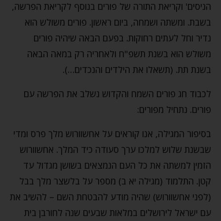
הניסים' וקריאת התורה של פורים בנוסף לקריאת הפרשה,
בשבת. ומשתה ושמחה, ביום ראשון. פורים משולש הוא
נדיר וחל לעתים רחוקות. בפעם הבאה שיהיה פורים
משולש הוא בשנת תשפ"ח ולאחריה רק במאה הבאה
בשנת תת. (תשאלו את הילדים והנכדים…).
לכבוד חג פורים השמח והקדוש נשלב את הפרשה עם
פורים. נתחיל מפורים:
בסיפור המגילה, אנו קוראים על אחשוורוש מלך פרס ומדי
שבשנת שלוש למלכו ערך סעודה כיד המלך. אחשוורוש
הזמין למשתה את כל העם הנמצאים בשושן מגדול עד
קטן. התלמוד (מגילה יא ב) מספר על בלשצר מלך בבל
(לפני אחשוורוש) שהיה מודע להבטחת השם – להשיב את
עם ישראל לירושלים במלאות שבעים שנה לחורבן בית