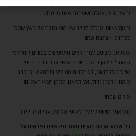
כפי שכתוב: "ומרדכי יצא מלפני המלך בלבוש מלכות…
והעיר שושן צהלה ושמחה" (שם ט, ט"ו).
והמן? גאוותו עמדה לו לרועץ והוא נתלה על העץ שהכין
למרדכי. ישתבח שמו!
כעת אנו מבינים למה ילדים מתחפשים בפורים ל'מרדכי
היהודי' ול'כהן גדול'. היופי והעשירות והבגדים היפים
שייכים לקדושה, לכו ילדים חמודים ותתחפשו למרדכי
היהודי ולכהן גדול. אל תדאגו, להמן ייצאו העיניים!
פורים שמח!
(המאמר מושתת עפ"י ליקוטי הלכות, ערלה ה, י-יד).
כל שבוע אנחנו נהנים מעוד חידושים נפלאים על
פרשת השבוע, כנסו
לכאן
ותיהנו גם אתם
.