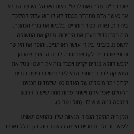
שכתוב: "ה' מלך גאות לבש", גאות היא הלבוש של הבורא.
אך כאשר אדם מתהדר בכבוד לא לו הוא עלול להילכד
ביהירות, גאווה וכבוד חומריים. בלבשו את בגדי הכהונה,
היה הכהן גדול מעדן את היהירות, מתקן את התשוקה
לשופינג בזבזני, ביגוד ועושר ראוותניים, והופך את העושר
והיופי שבבגדים לקדוש ומזוכך. לכן היה נצרך שהכהן
ילבש דווקא בגדים יקרים ויכבד בזה את השם ויבטל את
התשוקה לכבוד חומרי, הבא לידי ביטוי בלבישת בגדים
יקרים יותר מיכולתו של האדם כפי שלמדונו חכמינו:
"לעולם יאכל אדם וישתה פחות ממה שיש לו וילבש
ויתכסה במה שיש לו" (חולין פד ב).
המן היה ההיפך הגמור. הגאווה שלו ובהתאם תאוותו
לעושר וגדולה חומריים הייתה ללא גבולות. רק בגלל גאוותו