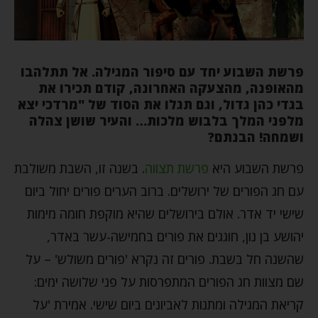
פרשת השבוע יחד עם סיפור המגילה. אל תתלהבו
מהאופנה, מהצעקה האחרונה, קודם תכירו את
בגדי כהן גדול, וגם תגלו את הסוד של "מרדכי יצא
מלפני המלך בלבוש מלכות… והעיר שושן צהלה
ושמחה! הבנתם?
פרשת השבוע היא
פרשת תצווה
. בשנה זו, השבת משולבת
עם חג הפורים של ירושלים. ברוב הערים פורים יחול ביום
שישי יד אדר. אולם בירושלים שהיא מוקפת חומה מימות
יהושע בן נון, חוגגים את פורים בחמישה-עשר באדר,
שהשנה חל בשבת. פורים זה נקרא 'פורים משולש' – על
שם מצוות חג הפורים המתפרסות על פני שלושה ימים:
קריאת המגילה ומתנות לאביונים ביום שישי. אמירת 'על