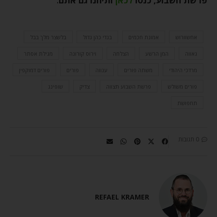
אחשוורוש
אמונת חכמים
בגדי כהן גדול
בלשצר מלך בבל
גאווה
המן הרשע
הצלחה
וירוס קורונה
מגילת אסתר
מרדכי היהודי
משתה פורים
ענווה
פורים
פורים דמוקפין
פורים משולש
פרשת השבוע תצווה
צדיק
שופינג
תחפושת
0 תגובות
REFAEL KRAMER