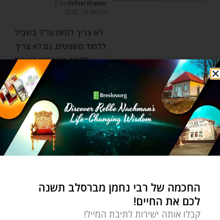
by
Refael Kramer
פברואר 16, 2025
לא צריך להיות עו"ד בשביל
ללמוד משפטים, גם לא צריך
ללמוד משפטים בשביל
להיות
פשוט ועמוק
לא צריך לשאול שאלות! –
פרשת השבוע משפטים
by
Refael Kramer
פברואר 16, 2025
החכמה של רבי נחמן מברסלב תשנה
לכם את החיים!
מותר ולפעמים צריך לשאול
שאלות, ובכל זאת, התורה
קבלו אותה ישירות לתיבת המייל!