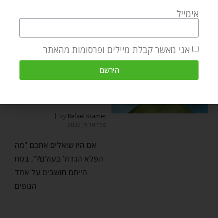
משבחת מאוד את עם ישראל
אימייל
על
אני מאשר קבלת מיילים ופרסומות מהאתר
הירשם
פשוט ועמוק
הפלא הגדול בעולם –
פרשת השבוע יתרו
by
Refael Kramer
פברואר 9, 2025
אם היו שואלים אתכם "מה
הפלא הגדול בעולם?", בטח
הייתם חושבים על אחד
הנופים