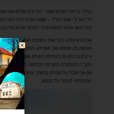
בסדר בריאת האדם נאמר: "פרו ורבו ומלאו את הארץ
על הארץ". אמרו חז"ל – שאם האדם יהיה זכאי במעש
יהיה כפוף ונכנע תחתם ובעלי החיים ישלטו עליו (בר
אם בורא עולם בירך אותי במכונית (אפילו מכונית פא
ואעשה בה שימוש טוב. ואם לא, המכונית תשלוט עלי
עיקרון זה נכון גם בעניינים רוחניים. אם אני חושב 
הקב"ה להתקדם במעלות הקדושה, הוא ייקח את הדבר 
אם אני עובד על תפילה בכוונה, אמצא את עצמי ח
שהתחלתי לעבוד על הנושא.