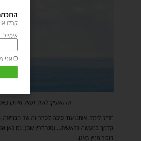
החכמה 
קבלו או
אימייל
אני מ
זה העניין: לזכור תמיד מהיכן בא
חז"ל לימדו אותנו עוד סיבה לסדר זה של הבריאה –
קדמך במעשה בראשית… (סנהדרין שם). גם כאן אנו ר
לזכור מניין באנו.