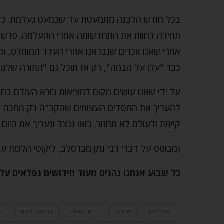
בכל חודש הלבנה מתמעטת עד שכמעט נעלמת. כדי 
תחילה לחוות את התחדשותה אחרי ההעלמה. פרשת 
אחרי שאנו זוכרים שנבראנו אחרי העדר המוחלט, ו
כבר "עלו על הבמה", רק אז תוכל גם "התורה שלנו"
על ידי שאנו עושים מקום למציאות בורא העולם בחיינ
להעריך את החסדים העצומים שהקב"ה רק מחכה לתת
קיימת ולעולם לא תחזור. בואו ננצל ונעריך את היום
(מבוסס על דברי רבי נתן מברסלב, ליקוטי הלכות ער
כל שבוע אנחנו נהנים מעוד חידושים נפלאים ע
אוכל כשר
אמונה
בריאת האדם
בריאת העולם
הכ