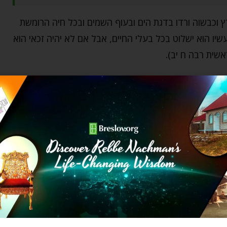
 וכבשוה ורדו בדגת הים ובעוף השמים ובכל חיה הרומשת
יו הוא ישלוט בכל בעלי החיים, אבל אם לא יהיה זכאי הוא
אשית רבה ח יב).
ר), ואני מאמין שהוא זה שנתן לי אותה, אעריך את המכונית
 ואבלה שעות רבות במוסך עד שהמכונאי יבין מה התקלה.
שההתקדמות הרוחנית שלי תלויה רק בי ואיני זקוק לעזרתו של
הרוחני שאני עובד להשיגו ויהפוך אותו נגדי. לדוגמה,
ולם כל ה"שמונה-עשרה" הרבה יותר ממה שחלמתי לפני