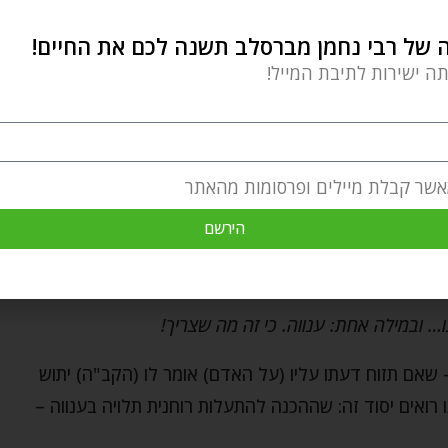
של רבי נחמן מברסלב תשנה לכם את החיים!
תה ישירות לתיבת המייל!
אשר קבלת מיילים ופרסומות מהאתר
הירשם
נו… ובמילה אחת: ענווה. כי זה מה שצריך!
 שאם תזוח דעתו עליו (על האדם) אומר לו (הקב"ה) יתוש
ואים יסוד זה: שההכנה להתעלות רוחנית תלויה בענווה –