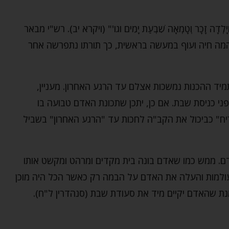
דָה זָכָר וְטָמְאָה שִׁבְעַת יָמִים וגו'" (ויקרא יב). רש"י מבאר
מה חיה ועוף במעשה בראשית, כך תורתו נתפרשה אחר
יד ההכנות נמשכות אצלם עד הרגע האחרון. מעניין,
י כניסת שבת. אם כן, יתכן שתכונת האדם טבועה בו
ח" כביכול את הקב"ה לחכות עד "הרגע האחרון" בשביל
. ממש כמו שאדם בונה בית מקדים ומרהט ומקשט אותו
עולמות והעלה את האדם על הבמה רק כאשר הכל היה מוכן
נת שהאדם יקיים מיד את סעודת שבת (סנהדרין ל"ח).