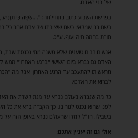
של בני האדם.
בפרשת השבוע כתוב בתחילתה: "….אִשָּׁה כִּי תַזְרִיעַ וְיָלְ
בשם רב שמלאי: כשם שיצירתו של אדם אחר כל בה
תורת בהמה חיה ועוף. ע"כ.
אנשים רבים טוענים שלא משנה מתי נכנסת שבת, תמ
האדם גם נברא ביום השישי "ברגע האחרון" ממש לפנ
מראשיתו להתעכב עד הרגע האחרון. אבל מה "הכרי
לברוא את האדם?
כל מה שנברא בעולם נברא על מנת לשרת את האדם
לפני שהוא נכנס לגור בו, כך הקב"ה ברא את כל ה
בשבילו. חז"ל למדו שהעולם נברא באופן הזה על מ
אולי גם זה יעניין אתכם: