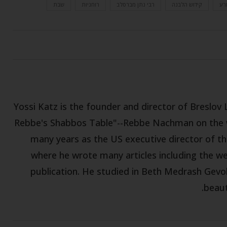
רע
קידוש הלבנה
רבי נתן מברסלב
רוחניות
שבת
Yossi Katz is the founder and director of Breslov 
Rebbe's Shabbos Table"--Rebbe Nachman on the w
many years as the US executive director of th
where he wrote many articles including the w
publication. He studied in Beth Medrash Gevoh
beaut