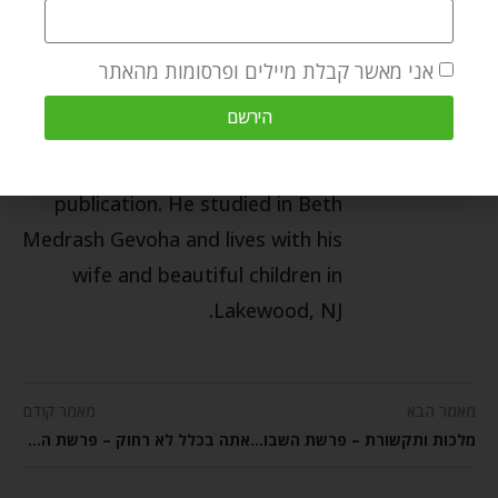
many years as the US executive
director of the Breslov Research
אני מאשר קבלת מיילים ופרסומות מהאתר
Institute, where he wrote many
הירשם
articles including the weekly
Pathways on the Parsha
publication. He studied in Beth
Medrash Gevoha and lives with his
wife and beautiful children in
Lakewood, NJ.
מאמר הבא
מאמר קודם
מלכות ותקשורת – פרשת השבוע ויגש
אתה בכלל לא רחוק – פרשת השבוע ויגש