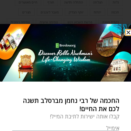
גלות
הצלחה
התחלה חדשה
חורף
חיים מאושרים
חכמה
יהדות
יוסף הצדיק
מעבר לעננים
מצרים
נקודת מפנה
פרשת השבוע ויגש
צמיחה אישית
צמיחה רוחנית
שמחה
0 תגובות
YOSSI KATZ
Yossi Katz is the founder and
החכמה של רבי נחמן מברסלב תשנה
director of Breslov Life. He is the
לכם את החיים!
author of "The Rebbe's Shabbos
קבלו אותה ישירות לתיבת המייל!
Table"--Rebbe Nachman on the
אימייל
weekly parsha. He served for