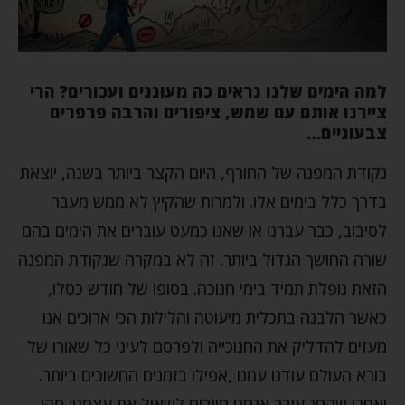
למה הימים שלנו נראים כה מעוננים ועכורים? הרי
ציירנו אותם עם שמש, ציפורים והרבה פרפרים
צבעוניים…
נקודת המפנה של החורף, היום הקצר ביותר בשנה, יוצאת
בדרך כלל בימים אלו. ולמרות שהקיץ לא ממש מעבר
לסיבוב, כבר עברנו או שאנו כמעט עוברים את הימים בהם
שורה החושך הגדול ביותר. זה לא במקרה שנקודת המפנה
הזאת נופלת תמיד בימי חנוכה. בסופו של חודש כסלו,
כאשר הלבנה בתכלית מיעוטה והלילות הכי ארוכים אנו
מעזים להדליק את החנוכייה ולפרסם לעיני כל שאורו של
בורא העולם עודנו עמנו ,אפילו בזמנים החשוכים ביותר.
ואחרי שהחג עובר אנחנו חייבים לשאול את עצמנו: מהו