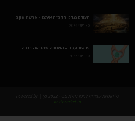
העולם נגדנו הקב"ה איתנו – פרשת עקב
30 ביולי 2026
פרשת עקב – השמחה שמביאה ברכה
30 ביולי 2026
כל הזכויות שמורות למכון נחלת צבי - 2022 (c) | Powered by
nextbracket.io
עברית