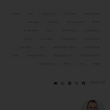
אמונת חכמים
אתגרי חיים
בית המקדש
דעת
המנורה
הצלחה
השגחה פרטית
התבודדות
חושך ואור
חיים מאושרים
חסידי ברסלב
יהדות
יציאת מצרים
ליקוטי הלכות
ליקוטי מוהר"ן
משה רבינו
נר תמיד
עצות מעשיות
פרשת השבוע תצווה
צדיק
ראש השנה
רבי נחמן מברסלב
רבי נתן מברסלב
רוחניות וגשמיות
שופר
שמחה
תורה
תפילה
תפילה אישית
0 תגובות