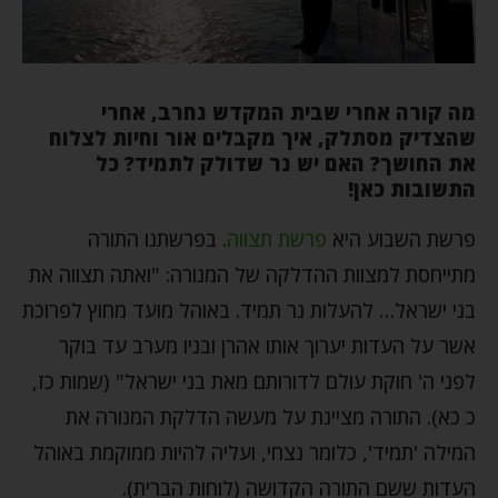
מה קורה אחרי שבית המקדש נחרב, אחרי
שהצדיק מסתלק, איך מקבלים אור וחיות לצלוח
את החושך? האם יש נר שדולק לתמיד? כל
התשובות כאן!
פרשת השבוע היא
פרשת תצווה
. בפרשתנו התורה
מתייחסת למצוות ההדלקה של המנורה: "ואתה תצווה את
בני ישראל… להעלות נר תמיד. באוהל מועד מחוץ לפרוכת
אשר על העדות יערוך אותו אהרן ובניו מערב עד בוקר
לפני ה' חוקת עולם לדורותם מאת בני ישראל" (שמות כז,
כ כא). התורה מציינת על מעשה הדלקת המנורה את
המילה 'תמיד', כלומר נצחי, ועליה להיות ממוקמת באוהל
העדות ששם התורה הקדושה (לוחות הברית).