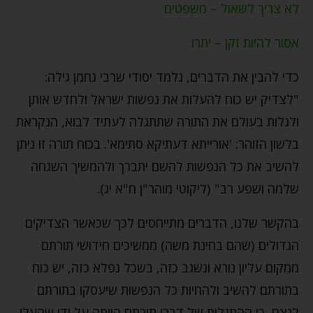
לא צריך לשאול – משפטים
אסור להיות זקן – יתרו
כדי להבין את הדברים, נלמד יסודי שרבי נחמן גילה:
"לצדיק יש כוח להעלות את נפשות ישראל ולחדש אותן
ולגלות בעולם את התורה שתתגלה לעתיד לבוא, הנקראת
בלשון הזוהר: 'אורייתא דעתיקא סתימא'. בכוח תורה זו ניתן
להשיב את כל הנפשות להשם יתברך ולהמשיך השגחה
שלמה ושפע רב" (ליקוטי מוהר"ן ח"א יג).
בהקשר שלנו, הדברים מתייחסים לכך שכאשר הצדיקים
הגדולים (שהם בחינת משה) ממשיכים חידושי תורתם
ממקום עליון נורא ונשגב כזה, בשכל נפלא כזה, יש כוח
בתורתם להשיב ולהחיות כל הנפשות שיעסקו בתורתם
לנצח, כי ההתגלות של דברי תורתם הייתה על ידי שהעלו