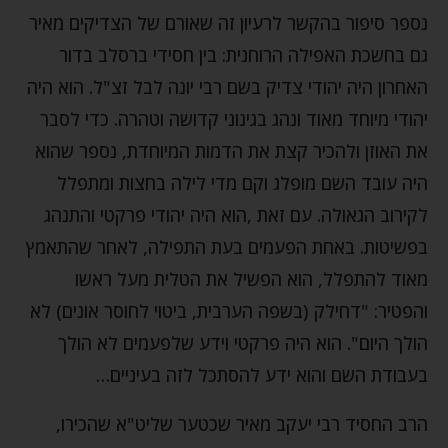
נספר סיפור בהקשר לרעיון זה שאורם של הצדיקים מאיר
גם בחשכת האפילה הרוחנית: בין חסידי ברסלב בדור
האחרון היה יהודי צדיק בשם רבי יונה לבל זצ"ל. הוא היה
יהודי מיוחד מאוד ונהג בגינוני קדושה וטהרה. כדי לסבר
את האוזן ולהכיר קצת את הדמות המיוחדת, נספר שהוא
היה עובד השם מופלג וקם מדי לילה בחצות ומתפלל
לקירוב הגאולה. עם זאת ,הוא היה יהודי פרקטי והתנהג
בפשיטות. באחת הפעמים בעת התפילה, לאחר שהתאמץ
מאוד להתפלל, הוא הפשיל את הטלית מעל ראשו
והפטיר: "דחילק (בשפה הערבית, ביטוי לחוסר אונים) לא
הולך היום". הוא היה פרקטי וידע שלפעמים לא הולך
בעבודת השם והוא ידע להסתכל לזה בעיניים…
הרב החסיד רבי יעקב מאיר שכטער שליט"א שהכירו,