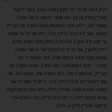
רעיון דומה מלמד רבי נחמן בתורה קטנה בסוף ליקוטי
מוהר"ן (חלק א) וכך הוא אומר: 'טעמה כי טוב סחרה'
(משלי לא), "היינו תכף כשטועמין טעם התורה של הצדיק
האמת, שוב 'לא יכבה בלילה נרה', היינו אף על פי שאחר
כך ימנע ולא יתקרב אליו ויהיה רחוק ממנו (שזהו בחינת
לילה וחושך), אף על פי כן לעולם יאיר לו אור התורה,
שטעם קצת ממנה בהיותו אצלו. וזהו: 'טעמה כי טוב
סחרה' – תכף כשטועמין כי טוב סחרה, שהיא התורה של
הצדיק, שהסחורה שלו, היינו התורה שלו, טעמה טוב, אזי
שוב לעולם 'לא יכבה בלילה נרה', כי תמיד תאיר לו אור
התורה שטעם אצלו, אפילו בלילה, היינו בעת ההתרחקות,
שהיא בחינת לילה, כי לא יכבה בלילה נרה לעולם ועד"
(ליקוטי מוהר"ן חלק א, רפה).