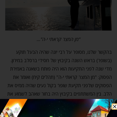
"מן המצר קראתי י-ה"…
בהקשר שלנו, מסופר על רבי יונה שהיה הבעל תוקע
(בשופר) בראש השנה בקיבוץ של חסידי ברסלב במירון.
מדי שנה לפני התקיעות הוא היה פותח בשאגה באמירת
הפסוק: "מן המצר קראתי י-ה" (תהלים קיח) ואומר את
הפסוקים שלפני תקיעת שופר בקול נעים שהיה ממיס את
הלב. בין המשתתפים בקיבוץ היה בחור שאהב לשמוע את
קולו של רבי יונה בעת אמירת הפסוקים והיה עומד בסמוך
לו, כך ספג אל קרבו מדי שנה את המעמד הנשגב. באותה