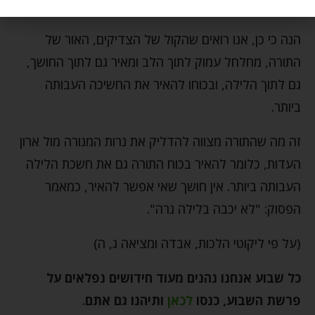
להיטיב את דרכו עד שהוא שב בתשובה שלמה.
הנה כי כן, אנו רואים שהקול של הצדיקים, האור של
התורה, מחלחל עמוק לתוך הלב ומאיר גם לתוך החושך,
גם לתוך הלילה, ובכוחו להאיר את החשיכה העבותה
ביותר.
זה מה שהתורה מצווה להדליק את נרות המנורה מול ארון
העדות, כלומר להאיר בכוח התורה גם את חשכת הלילה
העבותה ביותר. אין חושך שאי אפשר להאיר, כמאמר
הפסוק: "לא יכבה בלילה נרה".
(על פי ליקוטי הלכות, אבדה ומציאה ג, ה)
כל שבוע אנחנו נהנים מעוד חידושים נפלאים על
פרשת השבוע, כנסו
לכאן
ותיהנו גם אתם
.