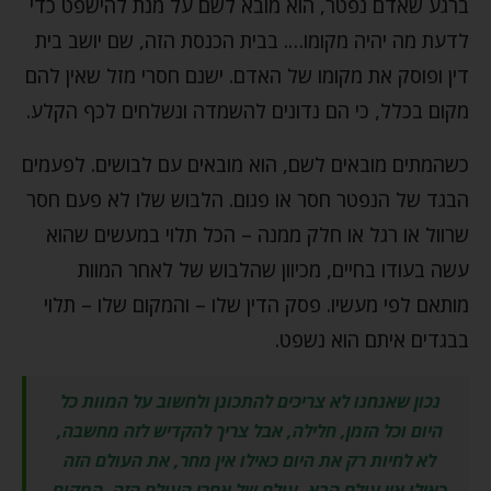
ברגע שאדם נפטר, הוא מובא לשם על מנת להישפט כדי
לדעת מה יהיה מקומו…. בבית הכנסת הזה, שם יושב בית
דין ופוסק את מקומו של האדם. ישנם חסרי מזל שאין להם
מקום בכלל, כי הם נדונים להשמדה ונשלחים לכף הקלע.
כשהמתים מובאים לשם, הוא מובאים עם לבושים. לפעמים
הבגד של הנפטר חסר או פגום. הלבוש שלו לא פעם חסר
שרוול או רגל או חלק ממנה – הכל תלוי במעשים שהוא
עשה בעודו בחיים, מכיוון שהלבוש של לאחר המוות
מותאם לפי מעשיו. פסק הדין שלו – והמקום שלו – תלוי
בבגדים איתם הוא נשפט.
נכון שאנחנו לא צריכים להתכונן ולחשוב על המוות כל
היום וכל הזמן, חלילה, אבל צריך להקדיש לזה מחשבה,
לא לחיות רק את היום כאילו אין מחר, את העולם הזה
כאילו אין עולם הבא, עולם של אחרי העולם הזה, המקום