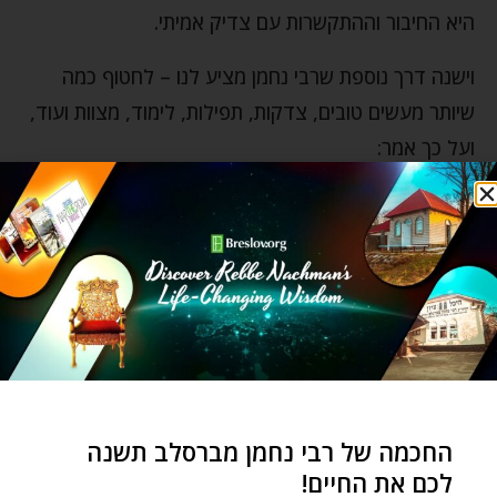
היא החיבור וההתקשרות עם צדיק אמיתי.
וישנה דרך נוספת שרבי נחמן מציע לנו – לחטוף כמה
שיותר מעשים טובים, צדקות, תפילות, לימוד, מצוות ועוד,
ועל כך אמר:
בעולם הבא, הרבה נמצאים בחוץ. הם מייללים ובוכים, 'תנו
לנו משהו לאכול!', ועונים להם: 'הנה, קחו אוכל ושתייה.
אכלו! שתו!'. והם עונים, 'לא! אנחנו לא יכולים לאכול אוכל
כזה. אנחנו צריכים את האוכל של התורה, המסירות,
הדבקות, האמונה…'
וישנם כאלה שעומדים שם עירומים. 'תנו לנו משהו ללבוש,
לכסות את עצמנו!' הם צועקים. ושוב, עונים להם 'הנה,
החכמה של רבי נחמן מברסלב תשנה
קחו בגדים!'. והם משיבים 'לא! בגדים כאלה הם חסרי
לכם את החיים!