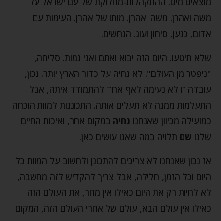
מוצאים מים. ההתקהלות-מחלוקת של עם ישראל על
משה ואהרן. משה ואהרן. מותו של אהרן. העימות עם
אדום, כנען, סיחון ועוג. הנחשים.
שלא תיטעו. היום הזה יבוא ואתם ואני נמות. סליחה,
"ניפטר מן העולם". לא נחיה על כדור הארץ יותר. נכון,
עובדה זו לא נעימה לאף אחד להתמודד איתה, אבל
התעלמות ממנה לא תעלים אותה. התכוננות למוות הוכחה
כמועילה מכיוון שאנחנו
נחיה
במקום אחר, ואיכות החיים
שלנו
שם
תלויה במה שאנו עושים כאן.
אז נכון שאנחנו לא צריכים להתכונן ולחשוב על המוות כל
היום וכל הזמן, חלילה, אבל צריך להקדיש לזה מחשבה,
לא לחיות רק את היום כאילו אין מחר, את העולם הזה
כאילו אין עולם הבא, עולם של אחרי העולם הזה, המקום