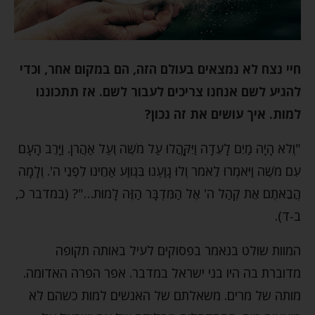
חיי נצח לא נמצאים בעולם הזה, הם במקום אחר, וכדי
להגיע לשם אנחנו צריכים לעבור לשם. אז תתכוננו
למות. איך עושים את זה נכון?
"וְלֹא הָיָה מַיִם לָעֵדָה וַיִּקָּהֲלוּ עַל מֹשֶׁה וְעַל אַהֲרֹן. וַיָּרֶב הָעָם
עִם מֹשֶׁה וַיֹּאמְרוּ לֵאמֹר וְלוּ גָוַעְנוּ בִּגְווַע אַחֵינוּ לִפְנֵי ה'. וְלָמָה
הֲבֵאתֶם אֶת קְהַל ה' אֶל הַמִּדְבָּר הַזֶּה לָמוּת…"? (במדבר כ,
ב-ד).
המוות שולט בנאמר בפסוקים לעיל באותה תקופה
מדוברת בה היו בני ישראל במדבר. אפר הפרה האדומה.
מותה של מרים. משאלתם של האנשים למות כשהם לא