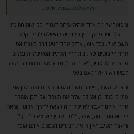
אליו הולכת הנשמה שלנו…
ומסופר על מת אחד שהיה עירום לגמרי, בלי שום חתיכת
בד על גופו. פסק הדין שלו היה להישלח לכף הקלע,
השם יציל. בכל אופן, צדיק אחד הגיע וזרק לעברו את
אחד הלבושים שלו. בית הדין הסתייג ממעשה זה וביקש
מהצדיק להסביר, "אחרי הכל, מדוע שאדם מת כזה יקבל
לבוש לא לו?!?" טענו בפניו.
והצדיק השיב, "יש לי משימה עבור האדם הזה, לכן אני
נותן לו בגד. בן אצולה שלח את העבד שלו לבן אצולה
אחר, אולם העבד לא יכול היה לצאת לדרך. אדונו, שראה
כי הוא מתמהמה, שאל, "למה עדיין לא יצאת לדרך?"
והעבד השיב, "אין לי את הבגדים הנכונים איתם אוכל