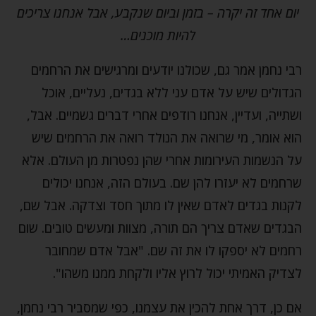
יום אחד זה יקרה – בזמן וביום שנקבע, אבל אנחנו צריכים
להיות מוכנים…
רבי נחמן אמר גם, שכולנו יודעים ומרגישים את הרחמים
הגדולים שיש על אדם עני ללא בגדים, נעליים, אוכל
ושתייה, ועדיין, אנחנו רודפים אחרי דברים גשמיים. אבל,
הוא אומר, מי שרואה את הנולד רואה את הרחמים שיש
על הנשמות העירומות אחרי שהן נפטרות מן העולם. אלא
שרחמים לא יעזרו להן שם. בעולם הזה, אנחנו יכולים
לקנות בגדים לאדם שאין לו מתוך חסד וצדקה. אבל שם,
הבגדים שאדם צריך הם תורה, מצוות ומעשים טובים. שום
רחמים לא יספקו לו את זה שם. "אבל אדם שמחובר
לצדיק האמיתי יכול לרוץ אליו ולקחת ממנו משהו".
אם כן, דרך אחת להכין את עצמנו, כפי שמסביר רבי נחמן,