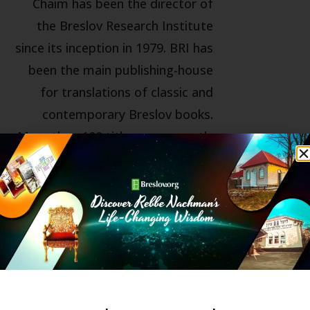
Chaim has been the director of
the Breslov Research Institute
since its inception in 1979. BRI has
been the main publishing-house
for translations of classic and
contemporary Breslov books.
More than 100 titles are currently
in print, in English, Hebrew,
Russian, Spanish, French, and
even Korean. Chaim himself, is the
author of “Through Fire and
Water”, “Crossing the Narrow
Bridge”, “Anatomy of the Soul”,
“This Land is My Land”, and many