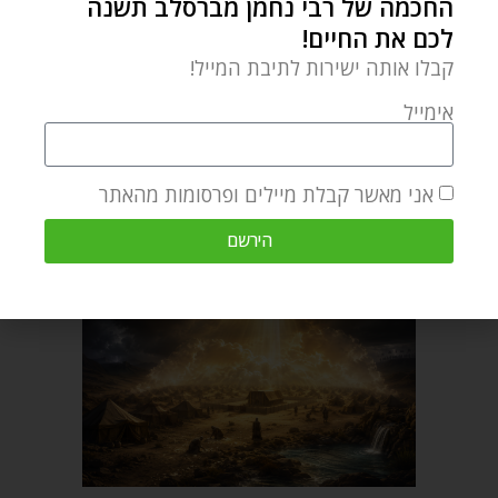
החכמה של רבי נחמן מברסלב תשנה
more titles, as well as annotating
לכם את החיים!
the entire 15 volume English
קבלו אותה ישירות לתיבת המייל!
Edition of Likutei MoHaRan.
אימייל
מאמר הבא
מאמר קודם
אני מאשר קבלת מיילים ופרסומות מהאתר
פרשת בחוקותי – התוכחה שמרפאה
פרשת במדבר – מעלת האחדות
הירשם
מאמרים קשורים