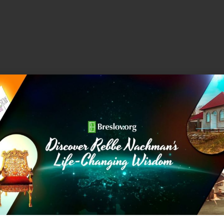
ספר
עלים לתרופה
(שמשם רוב המרשמים של הקליניקה
ונביא דוגמה אחת:
ילָּה לָאֵ-ל. וְעַל יְדֵי כָּל זֶה תּוּכַל לְהַתְחִיל בְּכָל עֵת לְהִתְגַּבֵּר עַל
עִיקַּר הִתְגַּבְּרוּתָם הוּא עַל יְדֵי עַצְבוּת וּמָרָה שְׁחוֹרָה,
רַק תְּדַלֵּג
ְלָל וְאַל תִּתְיָירֵא וְאַל תִּפְחַד מֵהֶם וְתִזְכֹּור מַה שֶּׁסִּיפֵּר רַבֵּנוּ
ִיבֶּיר גִּישְׁפְרִינְגֶין
, וְגַם מַה שֶּׁאָמַר שֶׁהָאָדָם צָרִיךְ לַעֲבֹור
 הוֹדִיעָנוּ רַבֵּנוּ זִכְרוֹנוֹ לִבְרָכָה שֶׁגַּם צְעָקָה מִשְּׁאוֹל תַּחְתִּיּוֹת
,
כִּי גָּדוֹל ה' וְאֵין יוֹדְעִין כְּלָל
וְכוּ'. וְכָל אֵלּוּ הַדִּיבּוּרִים אֲמִתִּיִּים