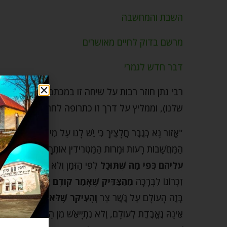
השבת והמחשבה
מרשם בדוק לחיים מאושרים
דבר חדש לגמרי
רבי נתן חוזר רבות על שיחה זו במכתביו המובאים ב
שלנו), וממליץ על דרך זו כתרופה לחרדות ופחדים, 
"אֱזֹור נָא כְּגֶבֶר חֲלָצֶיךָ כִּי יֵשׁ לָנוּ עַל מִי לְהִישָּׁעֵן תְּהִ
הַמַּחֲשָׁבוֹת רָעוֹת וּמָרוֹת הַמַּטְרִידִין אוֹתְךָ בְּכָל עֵת, כִּי 
עֲלֵיהֶם כְּפִי מַה שֶּׁתּוּכַל
לְפִי הַזְּמַן וְלא תַּתְחִיל לַחֲשֹׁב כּ
זִכְרוֹנוֹ לִבְרָכָה
מֵהַצַּדִּיק שֶׁאָמַר קֹודֶם יְצִיאַת נִשְׁמָתוֹ א
בְּזֶה הָעוֹלָם עַל גֶּשֶׁר צַר
וְהָעִיקָּר שֶׁלֹּא יִתְפַּחֵד
… וּכְבָר
אֵינָהּ נֶאֱבֶדֶת לְעוֹלָם, וְלא נִתְיָיאֵשׁ מִן הַצְּעָקָה לְעוֹלָם