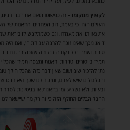
כמובא במכתב לעיל, ועל ידי זה מדלגים על הכל ו
לקפוץ ממקומו
– זה כפשוטו תואם את דברי רבינו,
העולם הזה. כי באמת, רוב הפחדים והדאגות של 
את גאוותו ואת מעמדו, וגם כשמתלבש לו ביראת שמי
דואג מכך שאינו זוכה להרבה עבודת ה', ואם היה מכ
טובות ושמח בכל נקודה דנקודה שזוכה בה. גם רוב
תמיד בייסורים וטרדות ודאגות ומצפה תמיד שהכל יל
נתן להזכיר שוב ושוב שאין דבר כזה שהכל הולך טו
והבלבולים שיש לאדם, ומזכיר לנו שכך היא דרכו 
ובעיות, ולא נשקיע זמן בדאגות או בניסיונות לסדר 
ההבל הבלים החולף הזה כי זה רק מה שיישאר לנו מכל