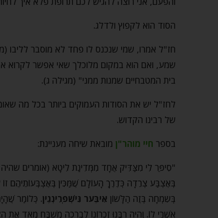
והפעם, אני רוצה להגיש לכם תרופת פלא איך לחיות 
הסוד הוא לקפוץ ולדלג.
חז"ל אמרו, שמי שנכנס לו פחד לא מוסבר לליבו (
שמע, ואם הוא במקום מלוכלך שאי אפשר לקרוא את 
בית המטבחיים שמנות ממני" (מגילה ג).
לחז"ל יש את הסודות העמוקים ביותר בכל מה שאומר
של רבינו הקדוש.
בספר
חיי מוהר"ן
מובאת שיחה מעניינת:
"סִיפֵּר לִי מִצַּדִּיק אֶחָד מִמְּדִינַת לִיטָא (אומרים 
בְּאֶצְבַּע צְרֵדָה כְּדֶרֶךְ הָעוֹלָם שֶׁמַּכִּין בְּאֶצְבְּעוֹתֵיהֶם ז
בְּשִֹמְחָה בְּזֶה הַלָּשׁוֹן
אִיבֶּער גִּישְׁפְּרִינְגֶין
. כְּלוֹמַר שֶׁהָ
אַשְׁרֵי לוֹ. וְהָיָה רַבֵּנוּ זִכְרוֹנוֹ לִבְרָכָה מְשַׁבֵּחַ מְאֹד א