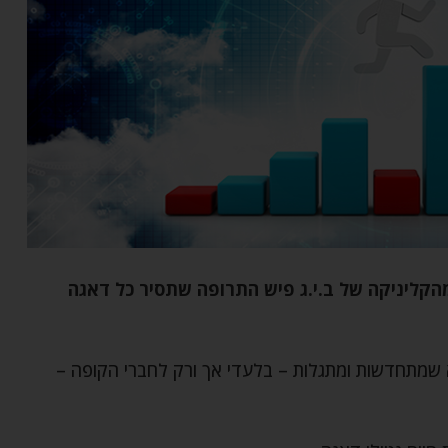
מהקליניקה של ב.י.ג פיש התרופה שתסיר כל דאגה
א שמתחדשות ומתגלות – בלעדי אך ורק לחברי הקופה –