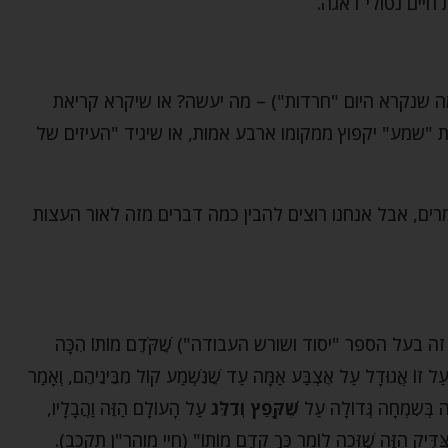
חיים נטולי דאגה.
מה שנקרא היום "חרדות") – מה יעשה? או שיקרא קריאת
"שמע" יקפוץ ממקומו ארבע אמות, או שיגיד "העיזים של
ים, אבל אנחנו רוצים להבין כמה דברים מזה לאור העצות
שהיה זה בעל הספר "יסוד ושורש העבודה") שֶׁקֹּדֶם מוֹתוֹ הִכָּה
וֹ עַל זוֹ אֲגוּדָל עַל אֶצְבַּע אַמָּה עַד שֶׁנִּשְׁמַע קוֹל מִבֵּינֵיהֶם, וְאָמַר
יָה בְּשִֹמְחָה גְּדוֹלָה עַל
שֶׁקָּפַץ וְדִלֵּג
עַל הָעוֹלָם הַזֶּה וַהֲבָלָיו,
ֶת הַצַּדִּיק הַזֶּה שֶׁזָּכָה לוֹמַר כָּךְ קֹדֶם מוֹתוֹ" (חיי מוהר"ן תקכב).