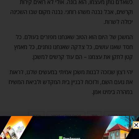
כשאדם נותן מעצמו, הוא בונה. אולי לא רואים קירות
וקרשים, אבל נבנה משהו רוחני. נבנה מקום שבו השכינה
יכולה לשרות.
המשכן של היום הוא הטוב שאנחנו מפזרים בעולם. כל
חסד שאנו עושים, כל צדקה שאנחנו נותנים, כל מאמץ
קטן לתקן את עצמנו – הם עוד קרשים למשכן.
יהי רצון שנזכה לבנות משכן אמיתי במעשים שלנו, לראות
את נועם השם, ולזכות לבניין בית המקדש ולביאת המשיח
במהרה בימינו אמן.
בניית המשכן
חסד
פרשת השבוע תרומה
צדקה
0 תגובות