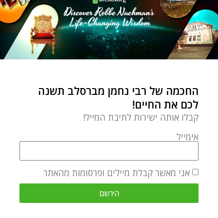
CHAIM KRAMER
Chaim Kramer is largely
responsible for introducing Rebbe
החכמה של רבי נחמן מברסלב תשנה
Nachman’s teachings to today’s
לכם את החיים!
generation. He is a sought-after
קבלו אותה ישירות לתיבת המייל!
lecturer on Rebbe Nachman’s
אימייל
teachings by English-speaking
congregations around the world.
Chaim has been the director of
אני מאשר קבלת מיילים ופרסומות מהאתר
the Breslov Research Institute
הירשם
since its inception in 1979. BRI has
been the main publishing-house