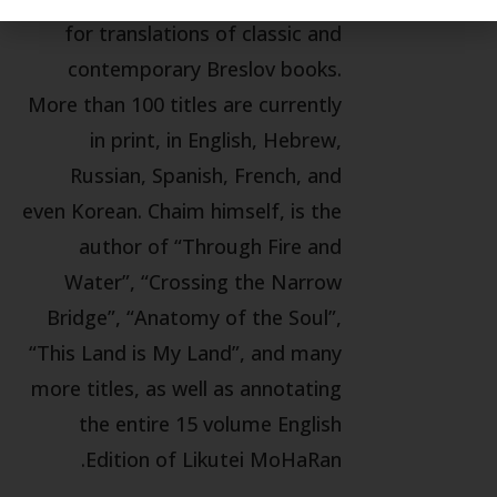
for translations of classic and
contemporary Breslov books.
More than 100 titles are currently
in print, in English, Hebrew,
Russian, Spanish, French, and
even Korean. Chaim himself, is the
author of “Through Fire and
Water”, “Crossing the Narrow
Bridge”, “Anatomy of the Soul”,
“This Land is My Land”, and many
more titles, as well as annotating
the entire 15 volume English
Edition of Likutei MoHaRan.