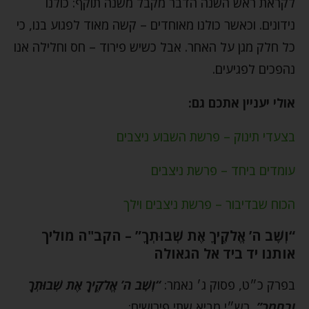
לקראת ראש השנה הדבר מקבל משנה תוקף: כולנו
נידונים. וכאשר כולנו מאוחדים – קשה מאוד לפגוע בנו, כי
כל חלק מגן על האחר. אבל כשיש פירוד – חס וחלילה אנו
נהפכים לפגיעים.
אולי יעניין אתכם גם:
בצעדי תינוק – פרשת השבוע ניצבים
עומדים ביחד – פרשת ניצבים
הכוח שבדיבור – פרשת ניצבים וילך
“וְשָׁב ה’ אֱלֹקֶיךָ אֶת שְׁבוּתְךָ” – הקב"ה מוליך
אותנו יד ביד אל הגאולה
בפרק כ״ט, פסוק ג׳ נאמר:
“וְשָׁב ה’ אֱלֹקֶיךָ אֶת שְׁבוּתְךָ
וְרִחֲמֶךָ”.
רש״י מביא שתי פירושים: