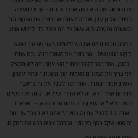
אדם וחווה. שם הוא ראה אורות זוהרים – שהיו למעשה
הפתח של גן עדן. ואברהם אמר: אני רוצה את המקום הזה.
וכששרה נפטרה, הוא עשה כל מה שיכל כדי לרכוש אותו.
התורה מספרת לנו את השתלשלות העניינים איך שהוא
ביקש מהאנשים: "אני רוצה את השטח הזה." הם אמרו:
"כמובן, אתה יכול לקבל אותו." הוא אמר: "זה לא מספיק.
אני צריך את הבעלים האמיתי של השטח," שהיה עפרון.
ועפרון אמר: "בסדר, אתה יכול לקבל את זה בחינם"
אברהם אמר: "לא, זה לא הדרך שלי. אני קונה. אני משלם
מחיר מלא." אז עפרון גבה ממנו מחיר מלא. – הוא אמר:
"אתה יכול לקבל את זה בחינם." אתה לא רוצה? אז "מה
זה 400 שקל כסף בינינו?" ואברהם אבינו רכש את המקום.
אולי יעניין אתכם גם: