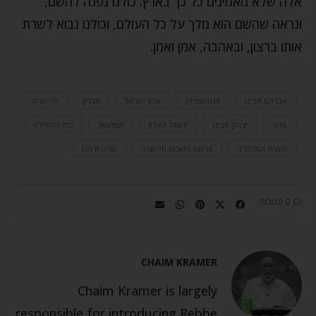
אלה שלא מאמינים כל כך בארץ. כולנו נפנה להשם,
ונראה שהשם הוא מלך על כל העולם, וכולנו נבוא לשרת
אותו ברצון, ובאהבה, אמן ואמן.
אברהם אבינו
אנטישמיות
ארץ ישראל
חברון
חיי שרה
טרור
יצחק אבינו
ירושת הארץ
ישמעאל
כוח התפילה
מערת המכפלה
פרשת השבוע חיי שרה
שרה אימנו
0 תגובות
CHAIM KRAMER
Chaim Kramer is largely
responsible for introducing Rebbe