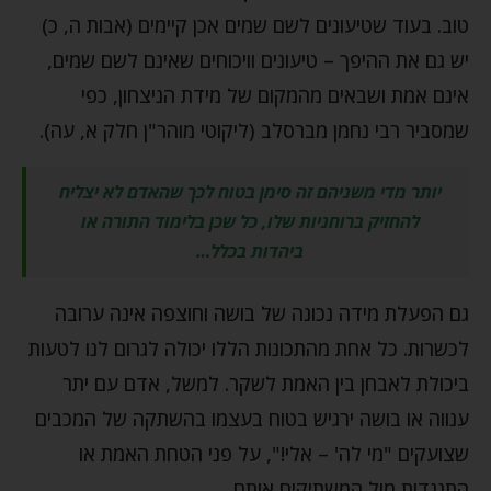
טוב. בעוד שטיעונים לשם שמים אכן קיימים (אבות ה, כ)
יש גם את ההיפך – טיעונים וויכוחים שאינם לשם שמים,
אינם אמת ושבאים מהמקום של מידת הניצחון, כפי
שמסביר רבי נחמן מברסלב (ליקוטי מוהר"ן חלק א, עה).
יותר מדי משניהם זה סימן בטוח לכך שהאדם לא יצליח
להחזיק ברוחניות שלו, כל שכן בלימוד התורה או
ביהדות בכלל…
גם הפעלת מידה נכונה של בושה וחוצפה אינה ערובה
לכשרות. כל אחת מהתכונות הללו יכולה לגרום לנו לטעות
ביכולת לאבחן בין האמת לשקר. למשל, אדם עם יתר
ענווה או בושה ירגיש בטוח בעצמו בהשתקה של המכבים
שצועקים "מי לה' – אלי!", על פני הטחת האמת או
התנגדות מול המשתיקים אותם.