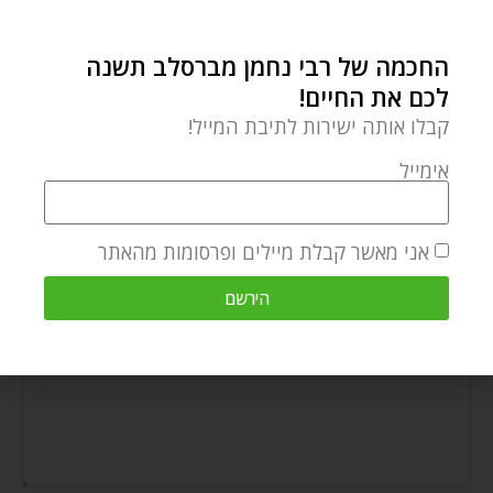
לגלות מחדש את אלוקים עם חג החנוכה
בוחן פתע: האם נרות חנוכה עדיין דולקים?
החכמה של רבי נחמן מברסלב תשנה
מאמרים קשורים
לכם את החיים!
מעשיות ומשלים מרבי נחמן מברסלב – העני והיהלום – החיפוש אחר
קבלו אותה ישירות לתיבת המייל!
היהלום האמיתי
דצמבר 25, 2025
אימייל
אני מאשר קבלת מיילים ופרסומות מהאתר
הירשם
הוספת תגובה
התגובה שלך
*