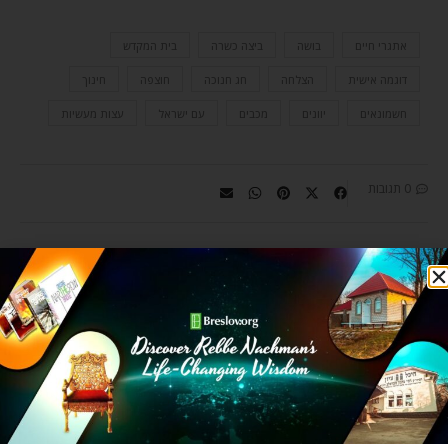
אתגרי חיים
בושה
ביצה כשרה
בית המקדש
דוגמה אישית
הצלחה
חג חנוכה
חוצפה
חינוך
חשמונאים
יוונים
מכבים
עם ישראל
עצות מעשיות
0 תגובות
BRESLOV.ORG
מאמר הבא
מאמר קודם