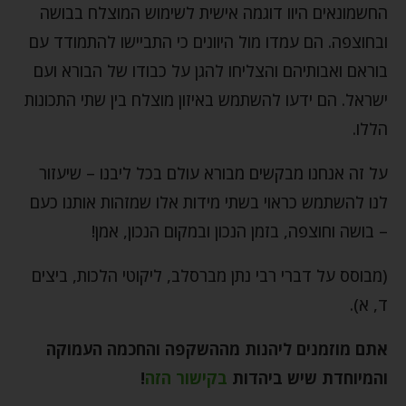
החשמונאים היוו דוגמה אישית לשימוש המוצלח בבושה
ובחוצפה. הם עמדו מול היוונים כי התביישו להתמודד עם
בוראם ואבותיהם והצליחו להגן על כבודו של הבורא ועם
ישראל. הם ידעו להשתמש באיזון מוצלח בין שתי התכונות
הללו.
על זה אנחנו מבקשים מבורא עולם בכל ליבנו – שיעזור
לנו להשתמש כראוי בשתי מידות אלו שמזהות אותנו כעם
– בושה וחוצפה, בזמן הנכון ובמקום הנכון, אמן!
(מבוסס על דברי רבי נתן מברסלב, ליקוטי הלכות, ביצים
ד, א).
אתם מוזמנים ליהנות מההשקפה והחכמה העמוקה
והמיוחדת שיש ביהדות
בקישור הזה
!