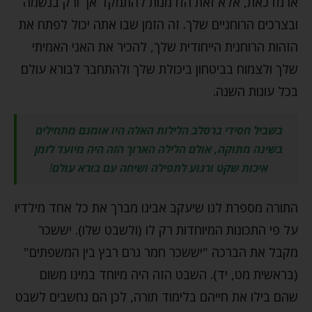
או מדכאת, אלא זאת הזדמנות להתמקד אך ורק בנשמה
ובצרכים הרוחניים שלך. זה הזמן שבו אתה יכול לפתח את
הזהות הרוחנית הייחודית שלך, להכיר את האני האמיתי
שלך ולצמוח בביטחון ביכולת שלך ולהתחבר לבורא עולם
בכל עונות השנה.
בשביל חסידי ברסלב הלילות האלה היו אומנם מתחילים
בשינה מתוקה, אולם הלילה הארוך הזה היה מיועד לזמן
איכות שקט ורגוע לתפילה ושיחה עם בורא עולם
!
התורה מספרת לנו שיעקב אבינו מברך את כל אחד מילדיו
על פי התכונות המיוחדות רק לו (ולשבט שלו). יששכר
מקבל את הברכה "יששכר חמר גרם רבץ בין המשפתים"
(בראשית מט, יד). השבט הזה היה מיוחד במינו משום
שהם בילו את חייהם בלימוד תורה, לכן הם נחשבים לשבט