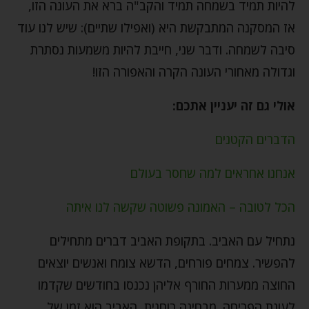
להיות תמיד בשמחה תמיד והקב"ה ברא את העונה הזו,
אז המסקנה המתבקשת היא (ואפילו שתיים): שיש לנו עוד
סיבה לשמחה. ודבר שני, חייבת להיות משמעות נסתרת
וגדולה מאחורי העונה הקרה והאפורה הזו!
אולי גם זה יעניין אתכם:
הדברים הקטנים
אנחנו אחראים למה שחסר בעולם
הכל לטובה – האמונה פשוטה שקשה לנו איתה
נתחיל עם האביב. בתקופת האביב דברים מתחילים
להפשיר. צמחים פורחים, הדשא צומח ואנשים יוצאים
החוצה ממערות החורף אליהן נכנסו בחודשים שקדמו
לעונת הפריחה. מבחינה רוחנית, האביב הוא זמן של