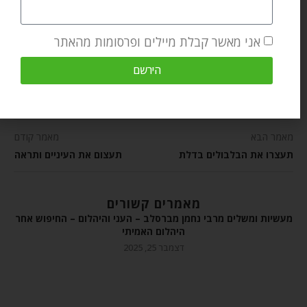
אני מאשר קבלת מיילים ופרסומות מהאתר
BRESLOV.ORG
הירשם
מאמר הבא
מאמר קודם
תעצרו את הבלבולים בדלת
תעצום את העיניים ותראה
מאמרים קשורים
מעשיות ומשלים מרבי נחמן מברסלב – העני והיהלום – החיפוש אחר
היהלום האמיתי
דצמבר 25, 2025