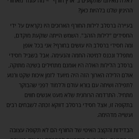
לאלה מאיתנו שתקועים ב"ארץ חורף" – מה עומד מאחורי
ההיגיון שלנו בלהיות כאן?
בעיירה ברסלב לילות החורף הארוכים היו נקראים על ידי
החסידים "לילות הזהב". השמש הייתה שוקעת מוקדם,
ומה חסידי ברסלב היו עושים בחורף? אני בכל אופן
מתפלל ונכנס למיטה החמה והנעימה. אבל בשביל חסידי
ברסלב הלילות האלה היו אומנם מתחילים בשינה מתוקה,
אולם הלילה הארוך הזה היה מיועד לזמן איכות שקט ורגוע
לתפילה ושיחה עם בורא עולם וללמוד לפני שהבוקר
מתחיל. התרדמה הרוחנית שלא מעט אנשים חווים
בתקופה זו, אצל חסידי ברסלב דווקא זכתה לשבחים רבים
ועשייה מדהימה.
הבדידות והקצב האיטי של החורף הם לא תקופה עצובה