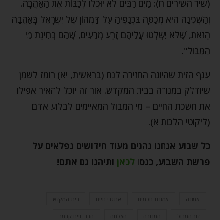
(שיר השירים ח): מַיִם רַבִּים לֹא יוּכְלוּ לְכַבּוֹת אֶת הָאַהֲבָה.
וְהַשְּׁכִינָה הִיא מְכַסָּה בִּכְנָפֶיהָ עַל דָּמְהוֹן שֶׁל יִשְׂרָאֵל בָּאַהֲבָה
הַזֹּאת, שֶׁלֹּא יִשְׁלְטוּ עֲלֵיהֶם זֶרַע מְרֵעִים, שֶׁהֵם בְּחִינַת מֵי
הַמַּבּוּל".
ענף הזית שהיונה החזירה לנח (בראשית, יא) רומז לשמן
שיודלק במנורה בבית המקדש. אור זה יוכל להאיר אפילו
את חשכת החיים – מי המבול המאיימים לבלוע אדם
(ליקוטי הלכות א).
כל שבוע אנחנו נהנים מעוד חידושים נפלאים על
פרשת השבוע, כנסו
לכאן
ותיהנו גם אתם
!
אמונה
אמונת חכמים
אתגרי חיים
בית המקדש
דור המבול
המנורה
הצלחה
הרב חיים קרמר