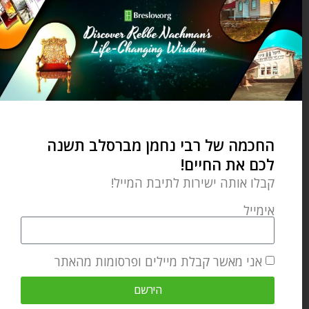
Bridge”, “Anatomy of the Soul”,
“This Land is My Land”, and many
more titles, as well as annotating
the entire 15 volume English
Edition of Likutei MoHaRan.
החכמה של רבי נחמן מברסלב תשנה
מאמר הבא
מאמר קודם
לכם את החיים!
חוזרים לשגרה – פרשת השבוע נח
איך מגיעים לשמים? – פרשת השבוע נח
קבלו אותה ישירות לתיבת המייל!
אימייל
מאמרים קשורים
אני מאשר קבלת מיילים ופרסומות מהאתר
הירשם