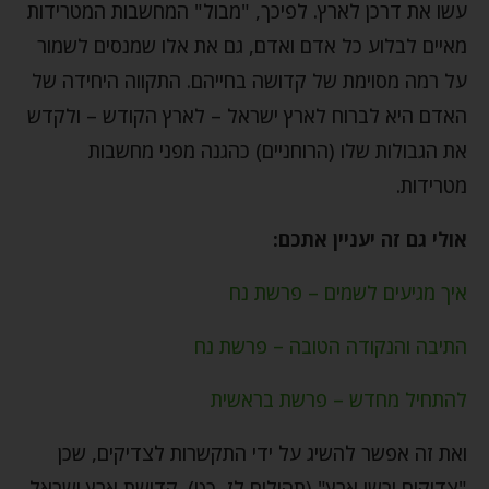
עשו את דרכן לארץ. לפיכך, "מבול" המחשבות המטרידות
מאיים לבלוע כל אדם ואדם, גם את אלו שמנסים לשמור
על רמה מסוימת של קדושה בחייהם. התקווה היחידה של
האדם היא לברוח לארץ ישראל – לארץ הקודש – ולקדש
את הגבולות שלו (הרוחניים) כהגנה מפני מחשבות
מטרידות.
אולי גם זה יעניין אתכם:
איך מגיעים לשמים – פרשת נח
התיבה והנקודה הטובה – פרשת נח
להתחיל מחדש – פרשת בראשית
ואת זה אפשר להשיג על ידי התקשרות לצדיקים, שכן
"צדיקים ירשו ארץ" (תהילים לז, כט). קדושת ארץ ישראל