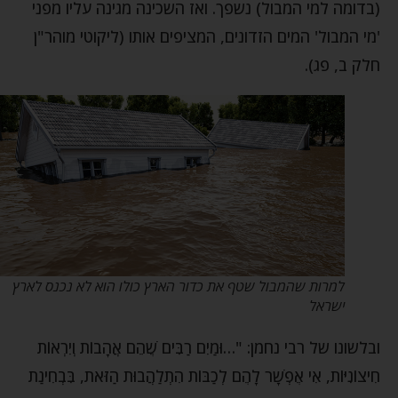
(בדומה למי המבול) נשפך. ואז השכינה מגינה עליו מפני
'מי המבול' המים הזדונים, המציפים אותו (ליקוטי מוהר"ן
חלק ב, פג).
למרות שהמבול שטף את כדור הארץ כולו הוא לא נכנס לארץ
ישראל
ובלשונו של רבי נחמן: "…וּמַיִם רַבִּים שֶׁהֵם אֲהָבוֹת וְיִרְאוֹת
חִיצוֹנִיּוֹת, אִי אֶפְשָׁר לָהֶם לְכַבּוֹת הִתְלַהֲבוּת הַזֹּאת, בִּבְחִינַת