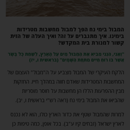
המבול בימי נח הפך למבול מחשבות מטרידות
בימינו. איך מתגברים על זה? ואיך העלה של הזית
קשור למנורת בית המקדש?
"וַאֲנִי, הִנְנִי מֵבִיא אֶת הַמַּבּוּל מַיִם עַל הָאָרֶץ, לְשַׁחֵת כָּל בָּשָׂר
אֲשֶׁר בּוֹ רוּחַ חַיִּים מִתַּחַת הַשָּׁמָיִם" (בראשית ו, יז)
הלקח העיקרי של המבול מצביע על ה"מבול" העצום של
המחשבות המטרידות שאדם חווה במהלך חייו. החזקות
מבין ההפרעות הללו הן מחשבות על חוסר מוסריות
שהביאו את המבול בימי נח (ראה רש"י בראשית ו, יב).
למרות שהמבול שטף את כדור הארץ כולו, הוא לא נכנס
לארץ ישראל (זבחים קיו ע"ב). בכל אופן, כמה טיפות כן