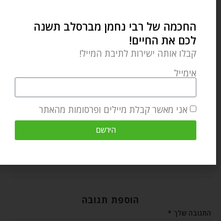
Nachman's Path of Meditation.
החכמה של רבי נחמן מברסלב תשנה
לכם את החיים!
מאמר הבא
מאמר קודם
קבלו אותה ישירות לתיבת המייל!
תיבת נח ברוסיה
המוזיקה של הנשמה שלנו
אימייל
מאמרים קשורים
מעשיות ומשלים מרבי נחמן מברסלב – העני והיהלום – החיפוש אחר
אני מאשר קבלת מיילים ופרסומות מהאתר
היהלום האמיתי
דצמבר 25, 2025
הירשם
הוספת תגובה
התגובה שלך
*