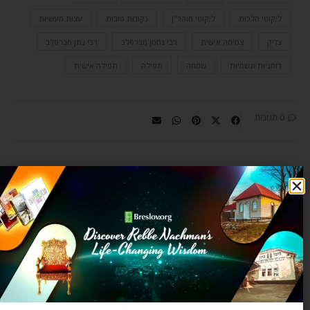
ליקוטי הלכות
ליקוטי מוהר"ן
נקודות טובות
עצות מעשיות
צדיק
צמיחה אישית
רבי נחמן מברסלב
רבי נתן מברסלב
רוחניות וגשמיות
שמחה
תפילה
תפילה אישית
0 תגובות
OZER BERGMAN
Ozer Bergman is an editor for the
Breslov Research Institute, a
spiritual coach, and author of
Where Earth and Heaven Kiss: A
Practical Guide to Rebbe