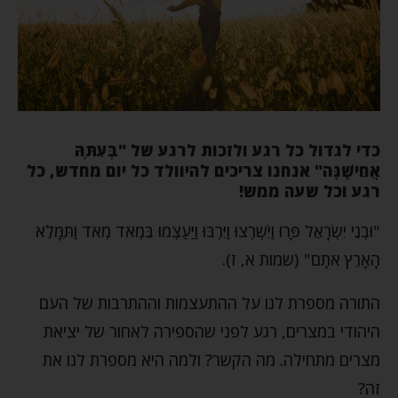
כדי לגדול כל רגע ולזכות לרגע של "
בְּעִתָּהּ
אֲחִישֶׁנָּה
" אנחנו צריכים להיוולד כל יום מחדש, כל
רגע וכל שעה ממש!
"וּבְנֵי יִשְׂרָאֵל פָּרוּ וַיִּשְׁרְצוּ וַיִּרְבּוּ וַיַּעַצְמוּ בִּמְאֹד מְאֹד וַתִּמָּלֵא
הָאָרֶץ אֹתָם" (שמות א, ז).
התורה מספרת לנו על ההתעצמות וההתרבות של העם
היהודי במצרים, רגע לפני שהספירה לאחור של יציאת
מצרים מתחילה. מה הקשר? ולמה היא מספרת לנו את
זה?