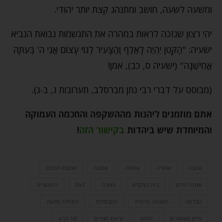
ומשעה לשעה, חושב ומתנהג קצת יותר יהודי.
יהי רצון שנזכה לראות במהרה את התגשמות נבואת הנביא
ישעיה: "הַקָּטֹן יִהְיֶה לָאֶלֶף וְהַצָּעִיר לְגוֹי עָצוּם אֲנִי ה' בְּעִתָּהּ
אֲחִישֶׁנָּה" (ישעיה ס, כב), אמן!
(מבוסס על דברי רבי נתן מברסלב, תערובות ג, ב-ג).
אתם מוזמנים ליהנות מההשקפה והחכמה העמוקה
והמיוחדת שיש ביהדות
בקישור הזה
!
אהבה
אזמרה
אחדות
אמונה
אמונת חכמים
אתגרי חיים
בית המקדש
גאולה
דעת
היסטוריה
הצלחה
השגחה פרטית
התבודדות
התחלה חדשה
חיים מאושרים
יהדות
יציאת מצרים
יצר הרע