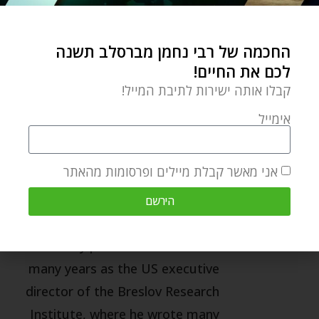
רבי נחמן מברסלב
רבי נתן מברסלב
שבט לוי
שחור ולבן
החכמה של רבי נחמן מברסלב תשנה
0 תגובות
לכם את החיים!
קבלו אותה ישירות לתיבת המייל!
אימייל
YOSSI KATZ
Yossi Katz is the founder and
אני מאשר קבלת מיילים ופרסומות מהאתר
director of Breslov Life. He is the
author of "The Rebbe's Shabbos
הירשם
Table"--Rebbe Nachman on the
weekly parsha. He served for
many years as the US executive
director of the Breslov Research
Institute, where he wrote many