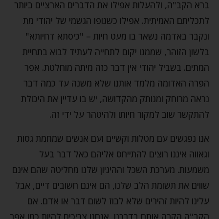
ברא הקב"ה, ולהעלות אפילו את הדברים הארציים ביותר
לתכליתם האמיתית. אפילו כשגופו הגשמי של יהודי מת
ונקבר באדמה נשאר בו מעט חיות – "כיסתא דחיותא"
בלשון הזוהר, שממנו יקום לתחייה לעתיד לבוא בתחיית
המתים. בשביל יהודי אין דבר כזה מיתה מוחלטת. אפר
הפרה האדומה מלמד אותנו שלא משנה עד כמה דבר
נראה מרוחק ומנותק מהקדושה, יש בו עדיין את היכולת
להתקשר שוב למקור חיותו ולהיטהר על ידי זה.
אנו נפגשים עם מטלות וקשיים ועם אנשים שמחמת גסות
וגאווה איננו רוצים להתייחס אליהם כאל דבר בעל
משמעות. מערכת השכל וההיגיון שלנו מחליטה שהם אינם
שווים את תשומת הלב שלנו, הם אינם חשובים דיים, אבל
עלינו להיות זהירים שלא לבוז לשום דבר או אדם. אם
הקב"ה הקרה אותם בדרכנו, אנחנו צריכים להיות כמו אפר