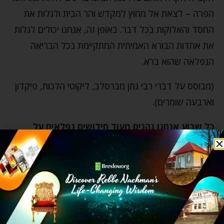
הפרה – לצאת אל מחוץ למקדש והר הבית ולגלות את
החסד והאלוקות בכל דבר. באופן זה, אנחנו יכולים לגלות
את אחדות הבורא האמיתית המתקיימת בכל הבריאה
הנפלאה שהוא ברא.
(מבוסס על דברי רבי נתן מברסלב, ליקוטי הלכות, פיקדון
וארבעה שומרים).
כל שבוע אנחנו נהנים מעוד חידושים נפלאים על
פרשת השבוע, כנסו
לכאן
ותיהנו גם אתם
!
אמונה
אתגרי חיים
גישת הכל או כלום
הצלחה
השגחה פרטית
חיים מאושרים
ליקוטי הלכות
ליקוטי מוהר"ן
עצות מעשיות
פרשת השבוע חוקת
פרשת השבוע קרח
צדיק