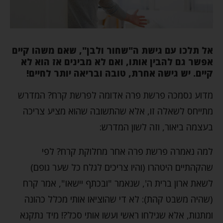
אל תלכו עם גישת ה"שחור ולבן", שאם משהו קיים
אפשר גם להבין אותו, ואם לא מבינים אז הוא לא
קיים. יש גישה אחרת, טובה ובריאה יותר לחיים!
מדוע נסמכה פרשת פרה אדומה לפרשת קרח? המדרש
מתייחס לשאלה זו, אלא שהתשובה שהוא מציע צריכה
בעצמה ביאור, וזה לשון המדרש:
למה נאמרה פרשת פרה אחר מחלוקת קרח? לפי
שהקהתיים היטהרו (והיו צריכים לגלח כל שער גופם)
לשאת ארון ברית ה', שנאמר "ובכתף יישאו", אמר קרח
(שהיה משבט קהת): לא די שהוציאו אותי מכלל כהונה
ומתנות, אלא שגילחו ראשי ועשו אותי סכל?! מיד נתקנא