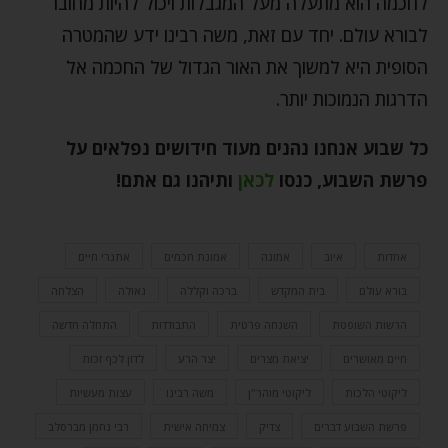
לחכמה הוא מתעלה מעל המגבלות ויכול להיות מחובר
לבורא עולם. יחד עם זאת, משה רבינו ידע שהמטרה
הסופית היא למשוך את האור הגדול של החכמה אל
הדרגות הנמוכות יותר.
כל שבוע אנחנו נהנים מעוד חידושים נפלאים על
פרשת השבוע, כנסו
לכאן
ותיהנו גם אתם
!
אחדות
איוב
אמונה
אמונת חכמים
אתגרי חיים
בורא עולם
בית המקדש
ברכה וקללה
גאולה
הצלחה
הרשות השופטת
השגחה פרטית
התבודדות
התחלה חדשה
חיים מאושרים
יציאת מצרים
יצר הרע
לדון לכף זכות
ליקוטי הלכות
ליקוטי מוהר"ן
משה רבינו
עצות מעשיות
פרשת השבוע דברים
צדיק
צמיחה אישית
רבי נחמן מברסלב