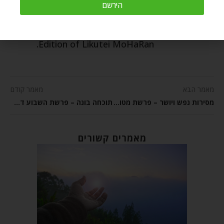
הירשם
more titles, as well as annotating
the entire 15 volume English
Edition of Likutei MoHaRan.
מאמר הבא
מאמר קודם
מסירות נפש ויושר – פרשת מטוס מסעי
תוכחה בונה – פרשת השבוע דברים
מאמרים קשורים