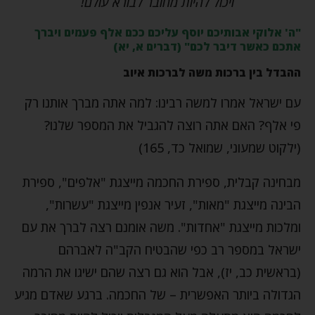
ויכול להיות מחובר לבורא עולם!
"ה' אלוקי אבותיכם יוסף עליכם ככם אלף פעמים ויברך
אתכם כאשר דיבר לכם" (דברים א, יא)
ההבדל בין ברכות משה לברכות איוב
עם ישראל אמרו למשה רבינו: למה אתה מברך אותנו רק
פי אלף? האם אתה רוצה להגביל את המספר שלנו?
(ילקוט שמעוני, שמואל כד, 165)
מבחינה קבלית, ספירת החכמה מייצגת "אלפים", ספירת
הבינה מייצגת "מאות", זעיר אנפין מייצגת "עשרות",
ומלכות מייצגת "אחדות". משה אומנם רצה לברך את עם
ישראל במספר רב כפי שהבטיח הקב"ה לאברהם
(בראשית כב, יז), אבל הוא גם רצה שהם ישיגו את הרמה
הגדולה ביותר האפשרית – של החכמה. ברגע שאדם מגיע