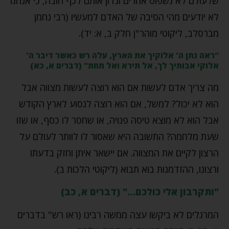
שלעולם לא נשפוט אחרים ונדון אותם לכף חובה, כי אנחנו
לא יודעים מהי הסיבה של האדם למעשיו (רבי נחמן
מברסלב, ליקוטי מוהר"ן חלק ב, א: יד).
"ראה נתן ה' אלוקיך את הארץ, עלה רש כאשר דיבר ה'
אלוקי אבותיך לך, אל תירא ואל תחת" (דברים א, כא)
מה צריך אדם לעשות אם הוא רוצה לעשות מצווה אבל
הוא לא יכול? למשל, אם הוא רוצה לנסוע לארץ הקודש
אבל הוא לא מוצא טיסה פנויה, או שחסר לו כסף, או שזו
שעת מלחמה? התשובה היא שאסור לו לוותר לעולם על
הרצון לקיים את המצווה. אם יישאר איתן וחזק בדעתו
ורצונו, ההזדמנות בוא תבוא (ליקוטי הלכות ב).
"ותקרבון אלי כולכם…" (דברים א, כב)
המרגלים לא ביקשו עצה ממשה רבינו (ראו רש" בדברים