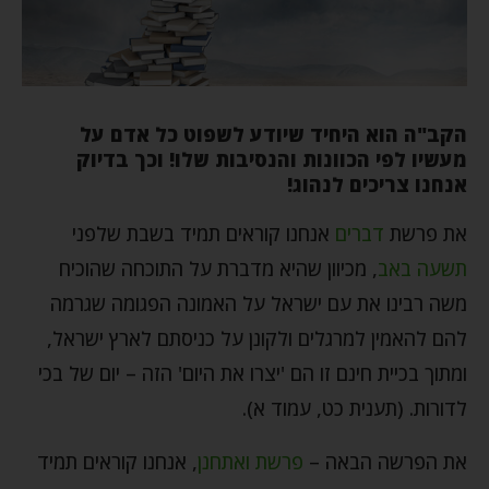
הקב"ה הוא היחיד שיודע לשפוט כל אדם על
מעשיו לפי הכוונות והנסיבות שלו! וכך בדיוק
אנחנו צריכים לנהוג!
את פרשת
דברים
אנחנו קוראים תמיד בשבת שלפני
תשעה באב
, מכיוון שהיא מדברת על התוכחה שהוכיח
משה רבינו את עם ישראל על האמונה הפגומה שגרמה
להם להאמין למרגלים ולקונן על כניסתם לארץ ישראל,
ומתוך בכיית חינם זו הם 'יצרו את היום' הזה – יום של בכי
לדורות. (תענית כט, עמוד א).
את הפרשה הבאה –
פרשת ואתחנן
, אנחנו קוראים תמיד