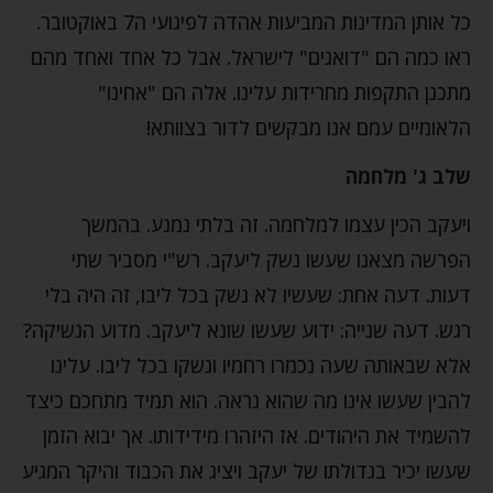
כל אותן המדינות המביעות אהדה לפיגועי ה7 באוקטובר.
ראו כמה הם "דואגים" לישראל. אבל כל אחד ואחד מהם
מתכנן התקפות מחרידות עלינו. אלה הם "אחינו"
הלאומיים עמם אנו מבקשים לדור בצוותא!
שלב ג' מלחמה
ויעקב הכין עצמו למלחמה. זה בלתי נמנע. בהמשך
הפרשה מצאנו שעשו נשק ליעקב. רש"י מסביר שתי
דעות. דעה אחת: שעשיו לא נשק בכל ליבו, זה היה בלי
רגש. דעה שנייה: ידוע שעשו שונא ליעקב. מדוע הנשיקה?
אלא שבאותה שעה נכמרו רחמיו ונשקו בכל ליבו. עלינו
להבין שעשו אינו מה שהוא נראה. הוא תמיד מתחכם כיצד
להשמיד את היהודים. אז היזהרו מידידותו. אך יבוא הזמן
שעשו יכיר בגדולתו של יעקב ויציג את הכבוד והיקר המגיע