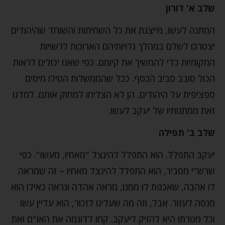
שלב א' דורון
המתנה לעשו, מייצגת את כל השחיתות והשוחד שהיהודים
יצטרכו לשלם במהלך גלויותיהם הארוכות לרשויות
המקומיות כדי להמשיך את קיומם. כפי שאנו יכולים לראות
הכול סובב סביב הכסף. ככל שהממשלות הטילו מיסים
ספציפית על היהודים, הן לא הצליחו למחוק אותם. למדנו
זאת ממתנותיו של יעקב לעשו.
שלב ב' תפילה
יעקב התפלל. הוא התפלל להינצל "מאחיו, מעשו". כפי
שרש"י מסביר, הוא התפלל להינצל מאחיו – זה שמראה
לו אהבה, שאכפת לו ממנו, מראה אהדה ונראה כאילו הוא
מנסה לעזור. אבל, וזה מה שעלינו לזכור, הוא עדיין עשו
וכל מטרתו היא להזיק ליעקב. קחו לדוגמה את האו"ם ואת