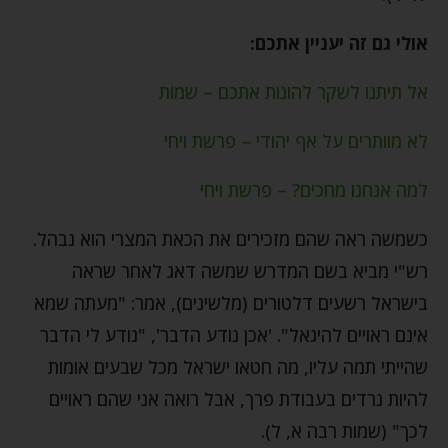
אולי גם זה יעניין אתכם:
אל תיתנו לשקר להונות אתכם – שמות
לא מוותרים על אף יהודי – פרשת ויחי
למה אנחנו מחכים? – פרשת ויחי
כשמשה ראה שהם מזכירים את הכאת המצרי הוא נבהל.
רש"י מביא בשם המדרש שמשה דאג לאחר שראה
בישראל רשעים דלטורים (מלשינים), אמר: "מעתה שמא
אינם ראויים להיגאל". 'אכן נודע הדבר', "נודע לי הדבר
שהייתי תמה עליו, מה חטאו ישראל מכל שבעים אומות
להיות נרדים בעבודת פרך, אבל רואה אני שהם ראויים
לכך" (שמות רבה א, ל).