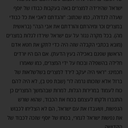
ישראל שהירידה למצרים באה בעקבות כבודו של יוסף
שעלה לגדולה, כמו שכתוב: "והגדתם לאבי את כל כבודי
במצרים וכו' ומיהרתם והורדתם את אבי הנה" (בראשית
מה). בכל מקרה נגזר על עם ישראל שירדו לגלות במצרים
(מובא בכתבי הקבלה שזה היה כדי לתקן את חטא אדם
הראשון שפגם באכילה בעץ הדעת). אם הם היו יורדים
חלילה בהשפלה ובכוח על ידי המצרים, כמו שאמרו
חכמינו: "ראוי היה יעקב לירד למצרים בשלשלאות של
ברזל אלא שזכותו גרמה לו" (שבת פט ב), לא היה להם
כוח לעמוד במרירות הגלות. למרות שבהמשך המצרים כן
התגברו ולקחו לעצמם בכוח את הכבוד, שהוא שורש
הנפשות, ושעבדו את עם ישראל, הם לא הצליחו לכבוש
את נפשות ישראל לגמרי, בכוחו של יוסף שזכה לכבוד של
הקדושה.