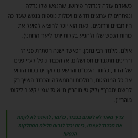
כשאדם עולה לגדולה פירושו, שהנפש שלו גדלה
ונפתחים לו ערוצים חדשים ויכולות נוספות בנפש שעד כה
היו חבויים ורדומים, וכעת הוא יוכל להוציא לפועל את
כוחות הנפש שלו ולהגיע בקלות יותר ליעד הרוחני).
אולם, מלמד רבי נחמן, "כאשר ישנה הסתרת פני ה'
והדינים מתגברים חס ושלום, אז הכבוד נופל לעזי פנים
של הדור, כלומר העכו"ם והרשעים לוקחים בכוח הזרוע
את כל המנהיגות, המלכות והממשלה והכבוד השייך רק
להשם יתברך" (ליקוטי מוהר"ן ח"א סז עפ"י קיצור ליקוטי
מוהר"ן).
צריך מאוד לא לפגום בכבוד, כלומר, להיזהר לא לקחת
את הכבוד לעצמו, כי זה יכול לגרום חלילה הסתלקות
הנפש!