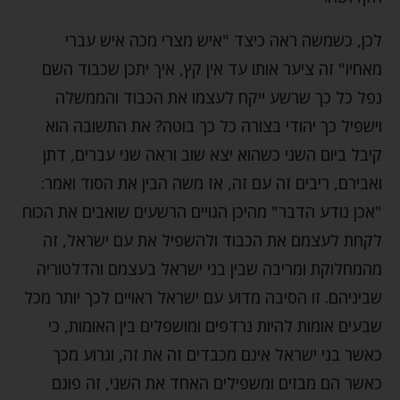
לכן, כשמשה ראה כיצד "איש מצרי מכה איש עברי
מאחיו" זה ציער אותו עד אין קץ, איך יתכן שכבוד השם
נפל כל כך שרשע ייקח לעצמו את הכבוד והממשלה
וישפיל כך יהודי בצורה כל כך בוטה? את התשובה הוא
קיבל ביום השני כשהוא יצא שוב וראה שני עברים, דתן
ואבירם, ריבים זה עם זה, אז משה הבין את הסוד ואמר:
"אכן נודע הדבר" מהיכן הגויים הרשעים שואבים את הכוח
לקחת לעצמם את הכבוד ולהשפיל את עם ישראל, זה
מהמחלוקת ומריבה שבין בני ישראל בעצמם והדלטוריה
שביניהם. זו הסיבה מדוע עם ישראל ראויים לכך יותר מכל
שבעים אומות להיות נרדפים ומושפלים בין האומות, כי
כאשר בני ישראל אינם מכבדים זה את זה, וגרוע מכך
כאשר הם מבזים ומשפילים האחד את השני, זה פוגם