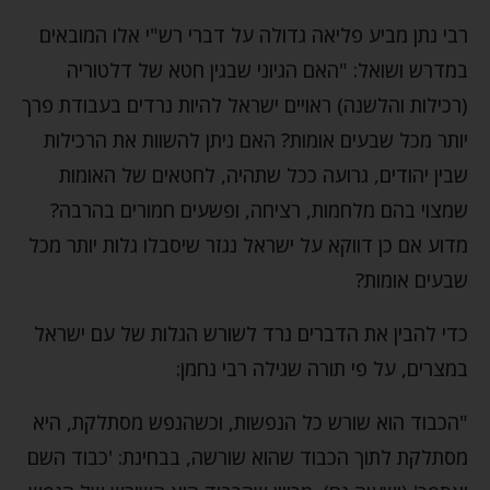
רבי נתן מביע פליאה גדולה על דברי רש"י אלו המובאים
במדרש ושואל: "האם הגיוני שבגין חטא של דלטוריה
(רכילות והלשנה) ראויים ישראל להיות נרדים בעבודת פרך
יותר מכל שבעים אומות? האם ניתן להשוות את הרכילות
שבין יהודים, גרועה ככל שתהיה, לחטאים של האומות
שמצוי בהם מלחמות, רציחה, ופשעים חמורים בהרבה?
מדוע אם כן דווקא על ישראל נגזר שיסבלו גלות יותר מכל
שבעים אומות?
כדי להבין את הדברים נרד לשורש הגלות של עם ישראל
במצרים, על פי תורה שגילה רבי נחמן:
"הכבוד הוא שורש כל הנפשות, וכשהנפש מסתלקת, היא
מסתלקת לתוך הכבוד שהוא שורשה, בבחינת: 'כבוד השם