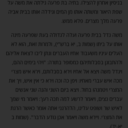
בניסיון אחרון להצילו. בתיה בת פרעה גילתה את משה על
שפת היאור ומשתה אותו מן המים וגידלה אותו בבית אביה
פרעה מלך מצרים. פלא ממש.
משה גדל בבית פרעה ועלה לגדולה בעת שפרעה מינה
אותו על ביתו (שמות ב, יא ברש"י), ולמרות זאת, הוא לא
העלים עיניו משעבוד אחיו העברים ונתן ליבו לצאת אליהם
ולהתבונן בסבלותיהם כמסופר בתורה: "ויהי בימים ההם,
ויגדל משה ויצא אל אחיו וירא בסבלותם, וירא איש מצרי
מכה איש עברי מאחיו: ויפן כה וכה וירא כי אין איש, ויך את
המצרי ויטמנהו בחול. ויצא ביום השני והנה שני אנשים
עברים נצים, ויאמר לרשע למה תכה רעך: ויאמר מי שמך
לאיש שר ושופט עלינו, הלהרגני אתה אומר כאשר הרגת
את המצרי. ויירא משה ויאמר אכן נודע הדבר". (שמות ב
יא-יד).