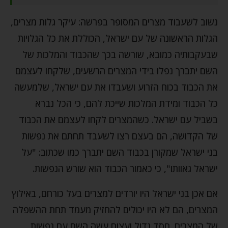
נשוב לשעבוד מצרים המסופר בפרשה: עיקר גלות מצרים,
הגלות הראשונה של עם ישראל, הכוללת את כל הגלויות
שבעקבותיה כמובא, שורשה בכך שהכבוד והמלכות של
השם יתברך נפלו בידי המצרים הרשעים, שלקחו לעצמם
את הכבוד בכוח הזרוע ושעבדו את עם ישראל, שלמעשה
כל הכבוד ומידת המלכות שייכת להם, כי הכל נברא
בשביל עם ישראל. כשהמצרים לקחו לעצמם את הכבוד
של הקדושה, הם בעצם רצו לשעבד תחתם את נפשות
בני ישראל שמקורן בכבוד השם יתברך כמו שכתוב: "על
ישראל גאוותו", כי כאמור הכבוד הוא שורש הנפשות.
אם אכן בני ישראל היו יורדים למצרים בעל כורחם, באילוץ
המצרים, הם לא היו יכולים להחזיק מעמד תחת ההשפלה
של המצרים. חסד גדול ועצום עשה השם עם נפשות