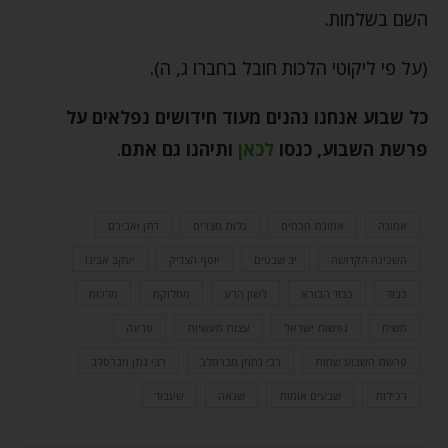
השם בשלמות.
(על פי ליקוטי הלכות חובל בחברו ג, ה).
כל שבוע אנחנו נהנים מעוד חידושים נפלאים על
פרשת השבוע, כנסו
לכאן
ותיהנו גם אתם
.
אמונה
אמונת חכמים
גלות מצרים
דתן ואבירם
השכינה הקדושה
יב שבטים
יוסף הצדיק
יעקב אבינו
כבוד
כבוד הבורא
לשון הרע
מחלוקת
מלכות
משיח
נפשות ישראל
עצות מעשיות
פרעה
פרשת השבוע שמות
רבי נחמן מברסלב
רבי נתן מברסלב
רכילות
שבעים אומות
שנאה
שעבוד