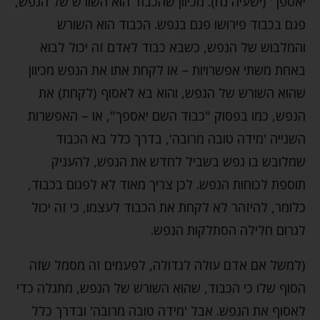
יאספך' (ישעיה נח). מכיוון שהכבוד הוא השורש של הנפש,
פגם בכבוד פירושו פגם בנפש. הכבוד הוא השורש
והמלבוש של הנפש, כשבא כבוד לאדם זה יכול לבוא
באחת משתי אפשרויות – או לקחת אתו את הנפש מכיוון
שהוא השורש של הנפש, והוא בא לאסוף (לקחת) את
הנפש, כמו בפסוק "כבוד השם יאספך", או – האפשרות
השנייה 'מידה טובה מרובה', בדרך כלל בא הכבוד
שמלובש בו נפש בשביל לחדש את הנפש, להעניק
תוספת לכוחות הנפש. לכן צריך מאוד לא לפגום בכבוד,
כלומר, להיזהר לא לקחת את הכבוד לעצמו, כי זה יכול
לגרום חלילה הסתלקות הנפש.
(למשל אם אדם עולה לגדולה, לפעמים זה מסמל שזה
הסוף שלו כי הכבוד, שהוא השורש של הנפש, מתגלה כדי
לאסוף את הנפש. אבל 'מידה טובה מרובה' ובדרך כלל