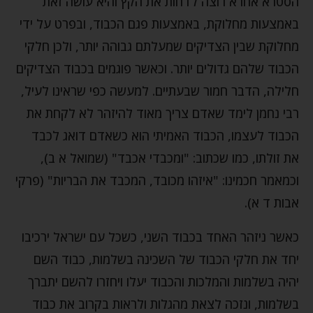
הסטרא אחרא רוצה לדחות את הקץ והיא עושה זאת
באמצעות מחלוקת, באמצעות פגם הכבוד, ובפרט על ידי
מחלוקת שבין הצדיקים שמעלתם גבוהה יותר, ולכן חלקי
הכבוד שלהם גדולים יותר. וכאשר פוגמים בכבוד הצדיקים
חלילה, הדבר חמור שבעתיים. למעשה כפי שראינו לעיל,
רבי נחמן לימד שאדם צריך מאוד להיזהר לא לקחת את
הכבוד לעצמו, הכבוד האמיתי הוא כשאדם דואג לכבד
את זולתו, כמו שכתוב: "ומכבדי אכבד" (שמואל א ב),
וכמאמר חכמינו: "איזהו מכובד, המכבד את הבריות" (פרקי
אבות ד א).
כאשר ניזהר האחד בכבוד השני, כשכל עם ישראל ירכיבו
יחד את חלקי הכבוד של השכינה בשלמות, כבוד השם
יהיה בשלמות והמלכות והכבוד יעלו ויחזרו להשם יתברך
בשלמות, ונזכה לצאת מהגלות ולראות בקרוב את כבוד