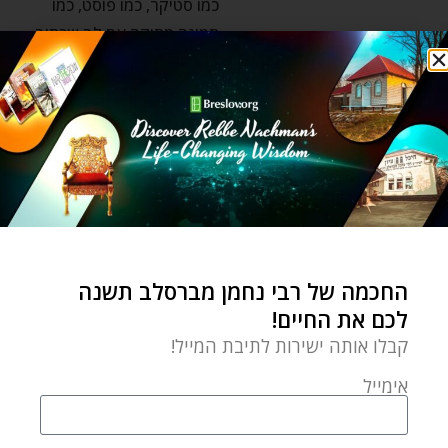
כמו סטיקר, כמו פוסט, כמו
תמונה מתוקה עם לב שכתוב
לידו 'פשוט לאהוב'. וואו,
השקפה וחכמה יהודית
אם אני כועס אני מפסיד
כסף?
by
Ozer Bergman
ספטמבר 11, 2022
החכמה של רבי נחמן מברסלב תשנה
לכם את החיים!
"כשאני כועס אני בטוח
שאפסיד כסף, ואני אפילו
קבלו אותה ישירות לתיבת המייל!
מחכה לרגע שזה יקרה". מה
אימייל
גורם