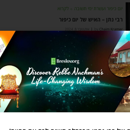
יום כיפור ועשרת ימי תשובה
⬦
לקרוא
רבי נתן – האיש של יום כיפור
Chaim Kramer
by
אוקטובר 8, 2024
"העניין של רבי נחמן הוא ראש השנה, והעניין שלי הוא
יום כיפור"! המשימה של
לקרוא
⬦
ראש השנה
מה את עושה בראש השנה כשהוא הולך?
Yehudis Golshevsky
by
ספטמבר 29, 2024
השנה זה מתאפשר והשגרירים שלנו כבר נמצאים אצל