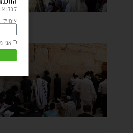
החכמה 
קבלו או
אימייל
אני מ