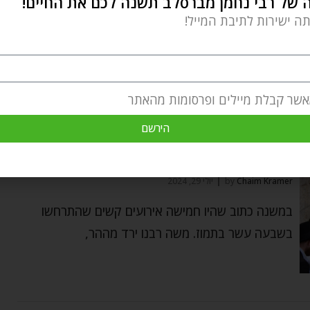
של רבי נחמן מברסלב תשנה לכם את החיים!
רבי נחמן באומן. וכמובן, שאין מנוס
תה ישירות לתיבת המייל!
אשר קבלת מיילים ופרסומות מהאתר
יז בתמוז תשעה באב ושלושת השבועות
⬦
לקרוא
הירשם
חשיבות התשובה והתקווה לגאולה – שלושת
השבועות
Chaim Kramer
by
יולי 29, 2024
במשנה כתוב שהיו חמישה אירועים קשים שהתרחשו
בשבעה עשר בתמוז. משה רבנו ירד מההר,