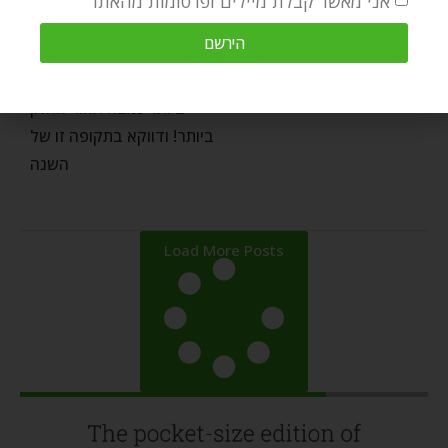
אני מאשר קבלת מיילים ופרסומות מהאתר
האור הגדול
dvora
by
ינואר 30, 2022
הירשם
אומרים שבתוך החושך הגדול
ביותר נמצא האור החזק
ביותר! ודווקא בתקופה זו של
השנה
Load More Posts