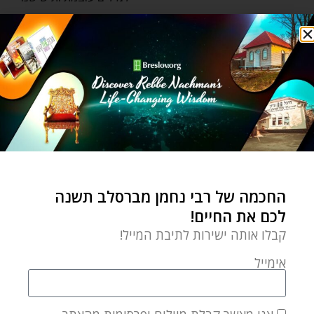
צמיחה אישית
הנשק הכי קטלני: שיחה
אחד על אחד
dvora
by
פברואר 6, 2022
על הנשק הזה רבי נחמן אמר
שזה כל העניין שלו כאן, ולנו
החכמה של רבי נחמן מברסלב תשנה
יש אותו
לכם את החיים!
קבלו אותה ישירות לתיבת המייל!
אימייל
השקפה וחכמה יהודית
בתוך החושך הגדול נמצא