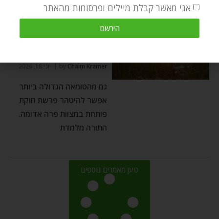
אני מאשר קבלת מיילים ופרסומות מהאתר
פרשת השבוע
⬦
פשוט ועמוק
הירשם
פרשת חוקת – אמונה,
סבלנות וביטחון בה׳
Chaim Kramer
by
יוני 18, 2026
גם מהטומאה הגדולה ביותר
אפשר להיטהר פרשת חוקת
פותחת במצוות פרה אדומה.
התורה מלמדת
טען מאמרים נוספים