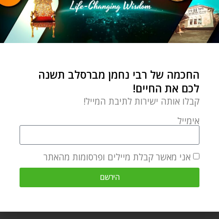
by
Ozer Bergman
ינואר 15, 2023
אפוד מגן לגוף ולנשמה: גם
אדם שחושב שהאמונה שלו
חסינה לכדורים, לא יודע מתי
החכמה של רבי נחמן מברסלב תשנה
לכם את החיים!
קבלו אותה ישירות לתיבת המייל!
השקפה וחכמה יהודית
אימייל
להפסיד בגלל קורי עכביש?
breslov.org
by
ינואר 15, 2023
אני מאשר קבלת מיילים ופרסומות מהאתר
רק בגלל קורי עכביש אתה
הירשם
מוותר על המשימה שיצאת
אליה מצויד ביסודיות מכף
רגע