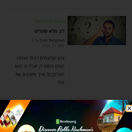
השקפה וחכמה יהודית
לב מלא שערים
by
Ozer Bergman
ינואר 15, 2023
נכון שפעמים רבות אנחנו
חווים הסתרה, אבל ה' הוא
האלוקים! ואיך משיגים את
זה?
השקפה וחכמה יהודית
אפוקליפסה? תחזיקו חזק!