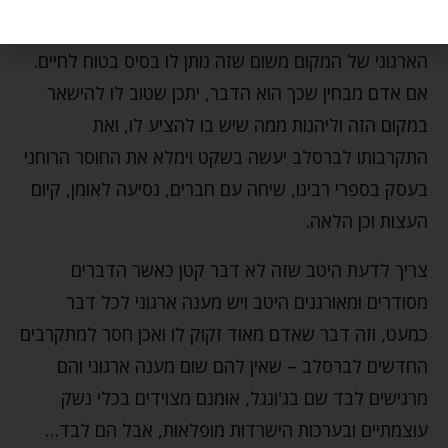
הקשר לברסלב בזמן, שלמעשה, הוא קשור בעיקר לפן
הארגוני של המקום משום שזה נותן לו בסיס בטוח לחיים.
אם אדם מבחין שכך הוא הדבר, יתכן שטוב לו להישאר
במקום הזה וליהנות ממה שיש בו להציע לו, ואת
התקרבותו לברסלב יעשה בשקט וימלא את החוסר הרוחני
בעסק בספרי רבינו, שיחה עם חברים, נסיעה לאומן, קיום
העצות וכן הלאה.
צריך לדעת היטב שזה לא דבר קטן כאשר הדברים
מסודרים ומאורגנים היטב ויש מענה ארגוני לכל דבר
כמעט, וזה דבר שאדם מאוד זקוק לו ואכן חסר למתקרבים
החדשים לברסלב – שאין להם שום מענה ארגוני והם
מרגישים לבד שם בג'ונגל, אומנם מצוידים בכלי נשק
עוצמתיים ובערכות הישרדות מופלאות, אבל הם לבד…