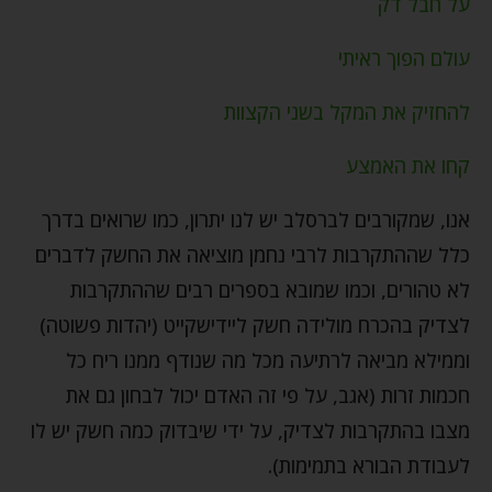
על חבל דק
עולם הפוך ראיתי
להחזיק את המקל בשני הקצוות
קחו את האמצע
אנו, שמקורבים לברסלב יש לנו יתרון, כמו שרואים בדרך
כלל שההתקרבות לרבי נחמן מוציאה את החשק לדברים
לא טהורים, וכמו שמובא בספרים רבים שההתקרבות
לצדיק בהכרח מולידה חשק ליידישקייט (יהדות פשוטה)
וממילא מביאה לרתיעה מכל מה שנודף ממנו ריח כל
חכמות זרות (אגב, על פי זה האדם יכול לבחון גם את
מצבו בהתקרבות לצדיק, על ידי שיבדוק כמה חשק יש לו
לעבודת הבורא בתמימות).