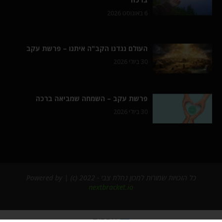
6 באוגוסט 2026
העולם נגדנו הקב"ה איתנו – פרשת עקב
30 ביולי 2026
פרשת עקב – השמחה שמביאה ברכה
30 ביולי 2026
כל הזכויות שמורות למכון נחלת צבי - 2022 (c) | Powered by
nextbracket.io
עברית