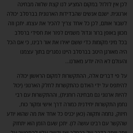
לכן אין לזלזל במקום המציע לנו קצת שלווה מבחינה
ארגונית. ישנם אנשים שהבדידות הארגונית בברסלב יכולה
לשבור אותם, לכן כל אחד צריך להכיר את עצמו. יתכן וזה
מכוון באופן ברור וגדול משמים לפזר את חסידי ברסלב
בכל מיני מקומות כדי ששם יאירו את אור רבינו, כי אם הכל
היה מאורגן היטב בברסלב היינו נסגרים בתוך עצמנו
והעולם לא היה יודע מאורנו…
על פי דברים אלה, ההתקשרות למקום הראשון יכולה
להיתפס על ידי האדם כהתקשרות לחלק הארגוני (יכול
להיות ארגוני גם מבחינה רוחנית), וההתקשרות עם רבי
נחמן התקשרות יחידנית כמורה דרך אישי ומקור כוח,
חיזוק, נחמה ותקווה (כאן יכניס כל אחד את מה שהוא יודע
שהקשר עם רבינו עושה לו). יתכן שעם הזמן הוא יתחזק
יותר ויותר בדרך של ברסלב ואז יקשה עליו להתפשר על