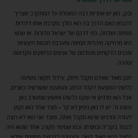
ובכן, כאן יש אחריות רבה המוטלת על המתקרב שצריך
להבחין האם הדרך בה הוא הולך מקרבת אותו ליהדות
תמימה ושלמה, כפי דרכם של ישראל מדורות, או שמא
היא מרחיקה מיהדות תמימה ומערבת חכמות חיצוניות
ותכנים הלקוחים מעולמם של אנשים הרחוקים מקדושה
וטהרה.
יתכן מאוד שאדם מקבל חיזוק, עידוד תקווה משיטה
כלשהי המוצעת לקהל הרחב והטוענת ששורשיה כשרים,
אבל הוא מרגיש אי-שקט כלשהו וחושש שמעורב כאן
משהו זר. יש לו כאן ניסיון לא קל – מצד אחד הוא זקוק
לעזרה ומרגיש שהוא מקבל אותה, ומצד שני הוא לא רוצה
לבגוד בקב"ה ובתורתו. וכמו שסיפר מקורב אחד שהוא היה
במצב רגשי מאוד קשה, והצטרף לקבוצה מסוימת שידוע