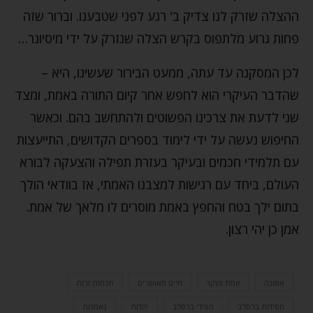
ההצלה שזרק לנו צדיק ב' רגע לפני שטבענו. וברור שזה
פחות גרוע מלתפוס בקרש הצלה שנזרק על ידי מיסיונר…
לכן המסקנה עד עתה, ממעט הבירור שעשינו, היא –
שהדבר העיקרי הוא לחפש אחר קיום התורה באמת, ומצד
שני לדעת את צרכינו הפשוטים ולהתחשב בהם. וכאשר
החיפוש נעשה על ידי לימוד בספרים הקדושים, התייעצות
עם תלמידי חכמים ובעיקר בעזרת תפילה והצעקה לבורא
העולם, ביחד עם רגישות למצבנו האמתי, אז בוודאי הולך
בתום ילך בטח והחפץ באמת מוסרים לו מלאך של אמת.
אמן כן יהי רצון.
אמונה
אמת ושקר
חיים מאושרים
חכמות זרות
חסידות ברסלב
חסידי ברסלב
יהדות
נאמנות