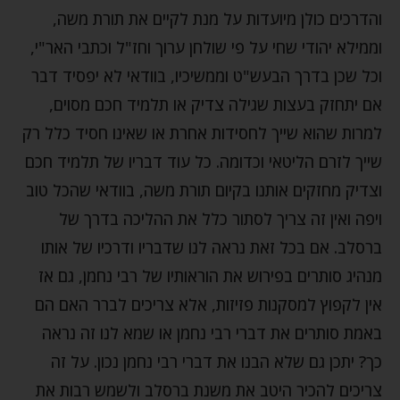
והדרכים כולן מיועדות על מנת לקיים את תורת משה,
וממילא יהודי שחי על פי שולחן ערוך וחז"ל וכתבי האר"י,
וכל שכן בדרך הבעש"ט וממשיכיו, בוודאי לא יפסיד דבר
אם יתחזק בעצות שגילה צדיק או תלמיד חכם מסוים,
למרות שהוא שייך לחסידות אחרת או שאינו חסיד כלל רק
שייך לזרם הליטאי וכדומה. כל עוד דבריו של תלמיד חכם
וצדיק מחזקים אותנו בקיום תורת משה, בוודאי שהכל טוב
ויפה ואין זה צריך לסתור כלל את ההליכה בדרך של
ברסלב. אם בכל זאת נראה לנו שדבריו ודרכיו של אותו
מנהיג סותרים בפירוש את הוראותיו של רבי נחמן, גם אז
אין לקפוץ למסקנות פזיזות, אלא צריכים לברר האם הם
באמת סותרים את דברי רבי נחמן או שמא לנו זה נראה
כך? יתכן גם שלא הבנו את דברי רבי נחמן נכון. על זה
צריכים להכיר היטב את משנת ברסלב ולשמש רבות את