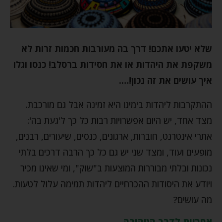
שלא יטעו אתכם! דרך בה מעורבות חכמות זרות לא
משקפת את היהדות או את חסידות ברסלב! כנסו וגלו
איך עושים את זה נכון!….
ההתקרבות ליהדות בימינו היא זמינה אבל גם מורכבת.
מצד אחד, יש היום אפשרויות רבות כל כך ל'געת בה':
אתרי אינטרנט, חוברות, ארגונים, כנסים, שיעורים, רבנים,
מופעים ועוד, ומצד שני יש גם כל כך הרבה דרכים בלתי
נכונות ובלתי מבוררות המוצעות ב"שוק", ומי שאינו מכיר
ויודע את היסודות ההכרחיים ליהדות תמימה עלול לטעות.
מה עושים?
אחריות לדרך הטהורה