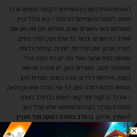
לפעמים ההתלבטות בין השתייכות לקבוצה מסוימת או רב
מסוים, לעומת ההשתייכות לברסלב – היא בכלל עניין
המתרחש בשני מישורים שונים, וממילא יתכן ואין כאן שום
סתירה בין השניים. ונבאר. כל אדם זקוק לסדר בחיים,
לעזרה וארגון. ישנן חסידויות, ישיבות, קהילות וכדומה,
שמהוות בסיס ארגוני מאוד נוח. יש בית כנסת פעיל
שמתפקד היטב, התפילות בזמן, יש סעודה שלישית
בשבת, פעילויות לילדים, עזרה בחגים, מוסדות חינוך,
יהנחיות ברורות לסדר היום, דף יומי, הלכה יומית וכן הלאה
– את כל זה קצת יותר קשה למצוא בברסלב בצורה
ממוסדת (מלבד בקהילות מסוימות שלא תמיד ניתן
להשתייך אליהן).
ברסלב ביסודה רחוקה מכל העניין
הממסדי, והיא בעיקר דרך פנימית אישית שאדם
מתחבר אליה במקום שהוא נמצא.
זו הסיבה שבחסידות