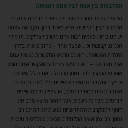
התלבטות בין אמת לבין אמת לאמיתה
השאלה היותר מסובכת מתחילה כאשר הברירה אינה בין
משהו זר לבין הקדושה, אלא כאשר בתוך הקדושה עצמה
יש לנו בירור. פעמים רבות אדם מקורב לצדיקים, תלמידי
חכמים, קבוצות וכו', שמצד אחד – מחזקים אותו בדרך
היהדות הפשוטה, והוא גם מרגיש התקשרות נפשית עמם,
אבל מצד שני – הוא מרגיש ואף יודע שהקשר איתם מונע
אותו מלהתקרב לרבי נחמן מברסלב. אם בגלל שאותם
צדיקים ותלמידי חכמים לא שייכים כלל לזרם זה ואינם
מעודדים התקרבות לברסלב, או אפילו כשהם שייכים
לברסלב מבחינה רשמית אבל המסר היוצא מהם אינו
דוחף להתקרבות ולהתקשרות נפשית עמוקה עם רבי
נחמן, רבי נתן ושאר התלמידים הנאמנים וללימוד מעמיק
בספרים – מה עושים אז? נדגיש שוב, שלא מדובר על