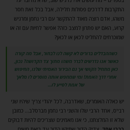
התקרבות לדרכים פסולות חלילה, אבל בכל זאת חסר
משהו, אדם רוצה מאוד להתקשר עם רבי נחמן ומרגיש
קרוע, האם יש פתרון למצב כזה? אפשר לחיות עם זה או
שמוכרחים להחליט לכאן או לכאן?
כשההבדלים ברורים לא קשה לנו לבחור, אבל מה קורה
כאשר אנו נדרשים לברר משהו מתוך צד הקדושה? נכון,
כאן מתחיל הקושי אך גם הבירור האמיתי שלנו, החיפוש
אחרי דרך האמת! ומי שמחפש אותה מוסרים לו מלאך
של אמת לסייע לו…
יש כאלה האומרים, שאדרבה, לכל יהודי צריך שיהיו שני
רבי'ס, אחד הרבי שלו והשני רבי נחמן מברסלב… כמובן
שלא זו המלצתנו, כי אנו מאמינים שצריכים להיות דבוקים
ברבי אחד
, צדיק הדור שתיקון הדור עד ביאת משיח