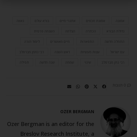
אמונה
אמונת חכמים
אתגרי חיים
בורא עולם
גאווה
גדולת הבורא
הכתרה
הצלחה
השגחה פרטית
התחלה חדשה
התפארות
חיים מאושרים
לימוד תורה
עם ישראל
עצות מעשיות
ראש השנה
רבי נחמן מברסלב
רבי נתן מברסלב
שינוי
שמחה
שנה חדשה
תפילה
0 תגובות
OZER BERGMAN
Ozer Bergman is an editor for the
Breslov Research Institute, a