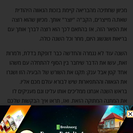
מכיוון שחתיכה מהבריאה קיימת בזכות הגאווה היהודית
שאת.ה מייצרים, הקב"ה "יוצר" אותך. מכיוון שהוא רוצה
את הפאר הזה, אז בהתאם לכך הוא רוצה לברך אותך עם
בריאות ושגשוג היום, מחר וכל השנה כולה.
השנה עוד לא נגמרה והחדשה כבר דופקת בדלת, ולמרות
זאת, עשו את הדבר שיחבר בין הסוף להתחלה עם משהו
אחד קטן אבל ענק: תקנו את השורש של הבעיה הזו ושגרו
את הגאווה וההתפארות שיש לבורא עולם מכם אליו.
בראש השנה אנחנו ממליכים אותו עלינו וגם מעניקים לו
את המתנה המתוקה הזאת. ואז, תראו איך הבקשות שלכם
מקבלות הצדקה אדירה להיענות מן השמים.
רבי נתן עוזר לנו להיות מודעים לנקודה מאוד בסיסית