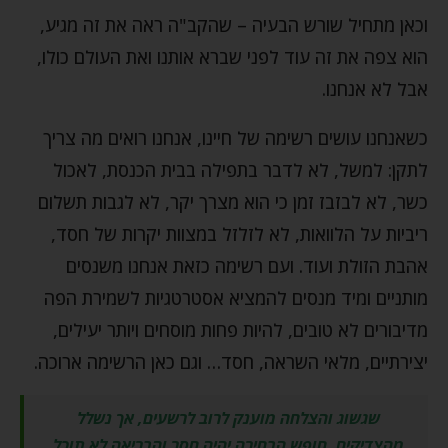
וכאן מתחיל שורש הבעיה – שהקב"ה ראה את זה מגיע,
הוא צפה את זה עוד לפני שברא אותנו ואת העולם כולו,
אבל לא אנחנו.
כשאנחנו עושים רשימה של חיינו, אנחנו רואים מה צריך
לתקן: למשל, לא לדבר בתפילה בבית הכנסת, לאכול
כשר, לא לבזבז זמן כי הוא מצרך יקר, לא לגבות תשלום
ריביות על הלוואות, לא לזלזל במצוות יקרות של חסד,
אהבת הזולת ועוד. ועם רשימה כזאת אנחנו משנסים
מותניים ומיד מנסים להמציא אסטרטגיות לשמירת הפה
מדיבורים לא טובים, להיות פחות מוסחים ויותר יעילים,
יצירתיים, מלאי השראה, חסד… וגם כאן הרשימה ארוכה.
שגשוג והצלחה מוענק לרוב לרשעים, אך נשלל
מהצדיקים. חופש הבחירה יהיה חסר והבריאה לא תוכל