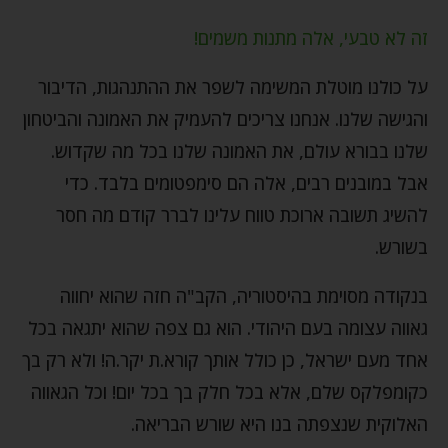
זה לא טבעי, אלה מתנות משמים!
על כולנו מוטלת המשימה לשפר את ההתנהגות, הדיבור
והגישה שלנו. אנחנו צריכים להעמיק את האמונה והביטחון
שלנו בבורא עולם, את האמונה שלנו בכל מה שקדוש.
אבל במובנים רבים, אלה הם סימפטומים בלבד. כדי
להשיג תשובה ארוכת טווח עלינו לברר קודם מה חסר
בשורש.
בנקודה מסוימת בהיסטוריה, הקב"ה חזה שהוא יחווה
גאווה עצומה בעם היהודי. הוא גם צפה שהוא יתגאה בכל
אחד מעם ישראל, כן כולל אותך קורא.ת יקר.ה! ולא רק בך
כקומפלקס שלם, אלא בכל חלק בך בכל יום! וכל הגאווה
האלוקית שנצפתה בנו היא שורש הבריאה.