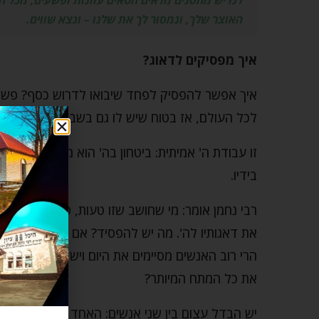
לנו יש מחסנים מלאים חטאים עוונות ופשעים, מכל הס
האוצר שלך, ונמסור לך את שלנו – ונצא שווים.
איך מפסיקים לדאוג?
איך אפשר להפסיק לפחד שיבואו לדרוש כסף? פשוט מ
לכל העולם, אז בטוח שיש לו גם בשבילי.
זו עבודת ה' אמיתית: ביטחון בה' הוא מצווה. עבודת 
בידיו.
רבי נחמן אומר: מי שחושב שזו טעות, טועה עוד יות
את דאגותיו לה'. מה יש להפסיד? אם כל היום לא ת
הרי רוב האנשים מסיימים את היום ויש להם מה לא
את כל המתח המיותר?
יש הבדל עצום בין שני אנשים: האחד נושא עמו את כ