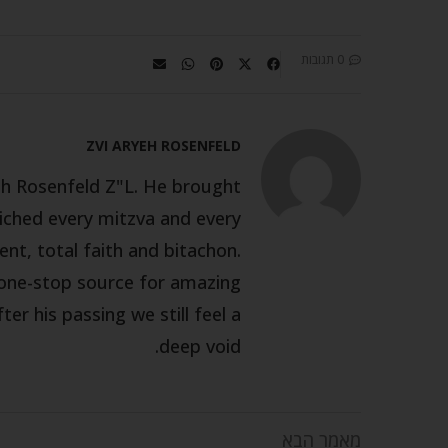
0 תגובות
ZVI ARYEH ROSENFELD
yeh Rosenfeld Z"L. He brought
iched every mitzva and every
t, total faith and bitachon.
 one-stop source for amazing
r his passing we still feel a
deep void.
מאמר הבא