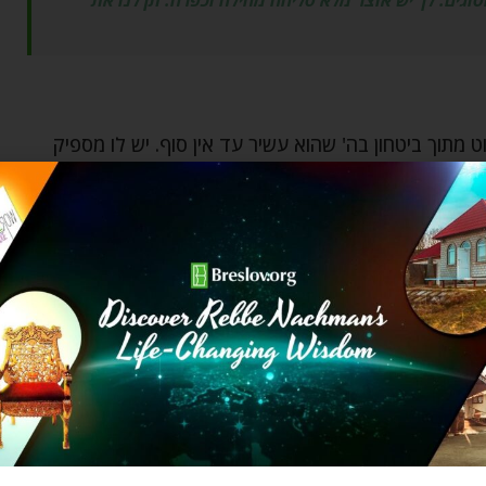
וגים. לך יש אוצר מלא סליחה מחילה וכפרה. תן לנו את
תוך ביטחון בה' שהוא עשיר עד אין סוף. יש לו מספיק
ה' פירושה לקיים את מצוותיו ולהניח את הדאגות והבעיות
ר אם לא יעשה כך. ראו את השיער הלבן של מי שלא מוסר
דאג אלא תבטח בה', רוב הסיכויים שהכול לבסוף יסתדר.
כול ויש להם פתרון מספק לצרכים הדחופים, אז למה לשאת
ל דאגותיו כל היום – ובסוף רואה שלא היה בכך צורך.