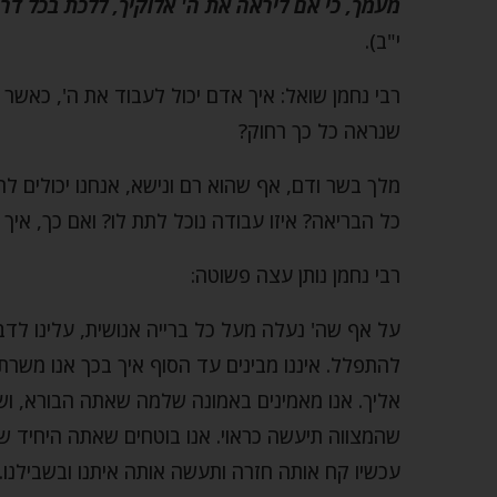
מעמך, כי אם ליראה את ה' אלוקיך, ללכת בכל דרכ
י"ב).
רבי נחמן שואל: איך אדם יכול לעבוד את ה', כאשר 
שנראה כל כך רחוק?
מלך בשר ודם, אף שהוא רם ונישא, אנחנו יכולים ל
כל הבריאה? איזו עבודה נוכל לתת לו? ואם כך, איך
רבי נחמן נותן עצה פשוטה:
על אף שה' נעלה מעל כל ברייה אנושית, עלינו לדבר
להתפלל. איננו מבינים עד הסוף איך בכך אנו משרת
אליך. אנו מאמינים באמונה שלמה שאתה הבורא, ושאת
שהמצווה תיעשה כראוי. אנו בוטחים שאתה היחיד שי
עכשיו קח אותה חזרה ותעשה אותה איתנו ובשבילנו.