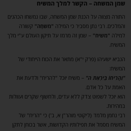
שמן המשחה – הקשר למלך המשיח
התורה מצווה על הכנת שמן המשחה, שבו נמשחו הכהנים
והמלכים. רבי נתן מסביר כי המילה
"משחָה"
קשורה
למילה
"משיח"
– שמן זה מרמז על תיקון העולם ע"י מלך
המשיח.
הנביא ישעיהו (פרק י"א) מתאר את הכוח הייחודי של
המשיח:
"וַהֲרִיחוֹ בְּיִרְאַת ה"
– משיח יוכל "להריח" ולדעת את
האמת על כל אדם.
הוא יוכל לשפוט צדק ללא עדים, ולחשוף שקרים ועוולות
במהירות.
רבי נחמן מלמד (ליקוטי מוהר"ן א, ב') כי "הריח" של
המשיח מסמל את תפילותיו הקדושות, אשר בכוחן לתקן