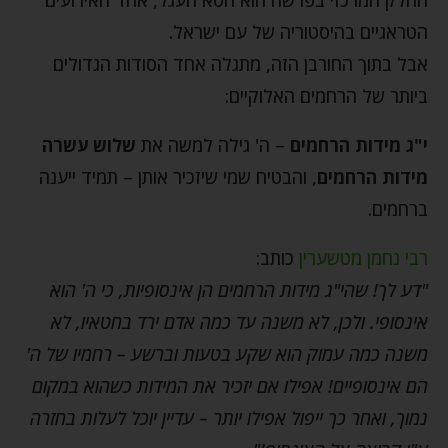
החלק המרכזי בפרשה הוא חטא העגל, אחד האירועים
הטראגיים בהיסטוריה של עם ישראל.
אבל בתוך החורבן הזה, מתגלה אחד הסודות הגדולים
ביותר של הרחמים האלוקיים:
י"ג מידות הרחמים
– ה' גילה למשה את
שלוש עשרה
מידות הרחמים
, והבטיח שמי שיזכיר אותן – תמיד ייענה
ברחמים.
רבי נחמן מטשערין
כותב:
"דע לך! שהי"ג מידות הרחמים הן אינסופיות, כי ה' הוא
אינסופי. ולכן, לא משנה עד כמה אדם ירד בחטאיו, לא
משנה כמה עמוק הוא שקע בטעות וברשע – רחמיו של ה'
הם אינסופיים! אפילו אם יזכיר את המידות כשהוא במקום
נמוך, ואחר כך ייפול אפילו יותר – עדיין יוכל לעלות בחזרה