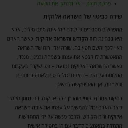
פרשת חוקת – אל תדחקו את השעה
שירה כביטוי של השראה אלוקית
המפרשים מסבירים כי שירה לה' אינה סתם מילים, אלא
היא בבחינת
רוח הקודש והשראה אלוקית
. כאשר האדם
ראוי לכך והשם חפץ בה, שורה עליו רוח של השראה
המאפשרת לו לבטא את עצמו בשמחה ובניגון. מנגד,
כאשר ההשראה האלוקית נמנעת – כפי שקרה בעקבות
התלונות על המן – האדם יכול לנסות לאחוז ברוחניות
ובשמחה, אך הוא יתקשה להשיגן.
במקום אחר (ליקוטי מוהר"ן חלק א, קנו), רבי נחמן מלמד
כיצד האדם יכול להמשיך על עצמו את אותה השראה
אלוקית ורוח הקודש: הדבר נעשה על ידי התחדשות
מתמדת במאמצים לדבר עם ה' בתפילה אישית