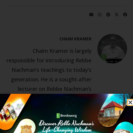
CHAIM KRAMER
Chaim Kramer is largely
responsible for introducing Rebbe
Nachman’s teachings to today’s
generation. He is a sought-after
lecturer on Rebbe Nachman’s
teachings by English-speaking
congregations around the world.
Chaim has been the director of
the Breslov Research Institute