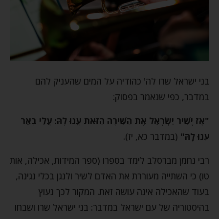
בני ישראל שרו לה' כהודיה על המים שהעניק להם
במדבר, כפי שנאמר בפסוק:
"אָז יָשִׁיר יִשְׂרָאֵל אֶת הַשִּׁירָה הַזֹּאת עֱנוּ לָהּ: עֲלִי בְאֵר
עֱנוּ לָהּ"
(במדבר כא, יז).
רבי נחמן מברסלב לימד בספרו (ספר המידות, אכילה, אות
טו) כי השתייה מעוררת את האדם לשיר ולנגן בכלי נגינה,
בעוד שהאכילה אינה עושה זאת. המקור לכך נעוץ
בהיסטוריה של עם ישראל במדבר: בני ישראל שרו ושבחו