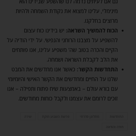
גם אם לעיתים נדמה לנו שהשפע שבידינו הוא
מינימלי, עלינו למצוא את נקודת השמחה ולהיות
מרוצים בחלקנו.
הכוח להמשיך השראה:
יש בידינו כוח עצום
להשפיע על מצבנו הרוחני והנפשי. על ידי הודיה על
הקיים והכרה בטוב שה' משפיע עלינו, אנו פותחים
את הלב לקבלת השראה ושמחה.
התחדשות הקשר:
כאשר אנו מחדשים את המבט
שלנו על החיים ומחדשים את הקשר האישי והיומיומי
עם בורא עולם – באמצעות שיח פתוח ותפילה – אנו
זוכים לרומם את עצמנו ולקבל כוחות מחודשים.
התחדשות
מתלונן סדרתי
פרשת השבוע חוקת
שירה
תודה והודאה