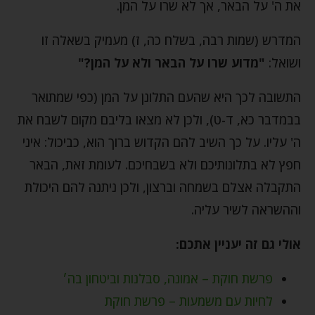
את ה' על הבאר, אך לא שרו על המן.
המדרש (שמות רבה, בשלח כה, ז) מעמיק בשאלה זו
ושואל:
"מדוע שרו על הבאר ולא על המן?"
התשובה לכך היא שהעם התלונן על המן (כפי שמתואר
בבמדבר כא, ד-ט), ולכן לא מצאו בליבם מקום לשבח את
ה' עליו. על כך השיב להם הקדוש ברוך הוא, כביכול: איני
חפץ לא בתלונותיכם ולא בשבחיכם. לעומת זאת, הבאר
התקבלה אצלם בשמחה וברצון, ולכן ניתנה להם היכולת
וההשראה לשיר עליה.
אולי גם זה יעניין אתכם:
פרשת חוקת – אמונה, סבלנות וביטחון בה׳
לחיות עם משמעות – פרשת חוקת