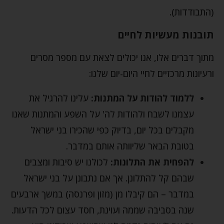
(התבודדות).
תובנות מעשיות לחיים
מתוך דברים אלו, אנו יכולים לצאת עם מספר מסרים
ורעיונות מרכזיים לחיי היום-יום שלנו:
ללמוד להודות על המתנות:
עלינו להרגיל את
עצמנו לשבח ולהודות לה' על השפע והמתנות שאנו
מקבלים בכל יום, בדיוק כפי שהכירו בני ישראל
בטובת הבאר שליוותה אותם במדבר.
להפחית את התלונות:
לכולנו יש סיבות ומצבים
שבהם קל להתלונן. אך אם נתבונן על בני ישראל
במדבר – הם קיבלו מן (מזון ופרנסה) במשך ארבעים
שנה בסביבה שממה ועוינת, חסד עצום לכל הדעות.