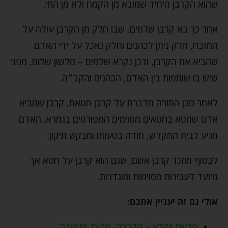
שהוא הקרבן היחיד שמובא מן הקמח ולא מן החי.
אחר כך בא קרבן שלמים, שבו חלק מן הקרבן עולה על
המזבח, חלק ניתן לכהנים וחלק נאכל על ידי האדם
שהביא את הקרבן, ולכן נקרא שלמים – מלשון שלום, מפני
שיש בו שותפות בין האדם, הכהנים והקב״ה.
לאחר מכן התורה מדברת על קרבן חטאת, קרבן שמביא
אדם שחטא בחטאים מסוימים המפורטים בגמרא. האדם
מגיע לבית המקדש, מודה בטעותו ומבקש תיקון.
לבסוף מוזכר קרבן אשם, שגם הוא קרבן על חטא אך
מיועד לעבירות מסוימות ומוגדרות.
אולי גם זה יעניין אתכם:
פרשת ויקרא – הקרבה, שלום, ותשובה