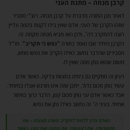
קרבן מנחה – מתנת העני
לאחר מכן התורה מדברת על קרבן מנחה. רש״י מסביר
שזהו הקרבן של העני. אדם שאין בידו לקנות בהמה עדיין
רוצה להתקרב לה׳, ולכן הוא מביא מנחה מקמח. זה
הקרבן היחיד שבו נאמר בתורה
״נפש כי תקריב״
. חז״ל
מסבירים שהדבר נחשב כאילו הקריב את נפשו ממש,
משום שהוא נותן ממה שאין לו.
רעיון זה מתקיים גם בימינו במצוות צדקה. כאשר אדם
עשיר נותן סכום גדול, ייתכן שזה אינו מורגש אצלו במיוחד.
אבל כאשר אדם עני נותן סכום קטן, הדבר כרוך בוויתור
אמיתי. בעיני ה׳ זה נחשב כאילו נתן את נפשו.
האדם צריך ללמוד להקריב משהו מעצמו – את
מחשבותיו, את רצונותיו, את ממונו ואת זמנו. כאשר