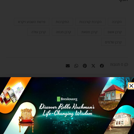
הקרבה
הקרבת קורבנות
התקרבות
פרשת השבוע ויקרא
קרבן אשם
קרבן חטאת
קרבן מנחה
קרבן עולה
קרבן שלמים
0 תגובות
CHAIM KRAMER
Chaim Kramer is largely
responsible for introducing Rebbe
Nachman’s teachings to today’s
generation. He is a sought-after