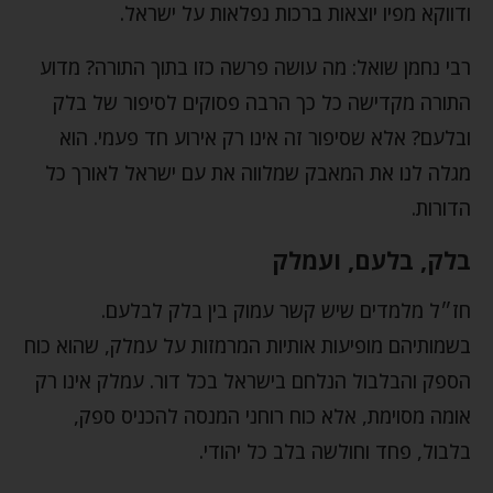
ודווקא מפיו יוצאות ברכות נפלאות על ישראל.
רבי נחמן שואל: מה עושה פרשה כזו בתוך התורה? מדוע
התורה מקדישה כל כך הרבה פסוקים לסיפור של בלק
ובלעם? אלא שסיפור זה אינו רק אירוע חד פעמי. הוא
מגלה לנו את המאבק שמלווה את עם ישראל לאורך כל
הדורות.
בלק, בלעם, ועמלק
חז״ל מלמדים שיש קשר עמוק בין בלק לבלעם.
בשמותיהם מופיעות אותיות המרמזות על עמלק, שהוא כוח
הספק והבלבול הנלחם בישראל בכל דור. עמלק אינו רק
אומה מסוימת, אלא כוח רוחני המנסה להכניס ספק,
בלבול, פחד וחולשה בלב כל יהודי.