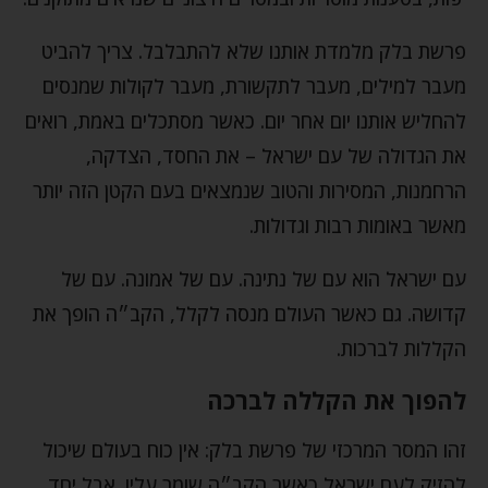
פרשת בלק מלמדת אותנו שלא להתבלבל. צריך להביט
מעבר למילים, מעבר לתקשורת, מעבר לקולות שמנסים
להחליש אותנו יום אחר יום. כאשר מסתכלים באמת, רואים
את הגדולה של עם ישראל – את החסד, הצדקה,
הרחמנות, המסירות והטוב שנמצאים בעם הקטן הזה יותר
מאשר באומות רבות וגדולות.
עם ישראל הוא עם של נתינה. עם של אמונה. עם של
קדושה. גם כאשר העולם מנסה לקלל, הקב״ה הופך את
הקללות לברכות.
להפוך את הקללה לברכה
זהו המסר המרכזי של פרשת בלק: אין כוח בעולם שיכול
להזיק לעם ישראל כאשר הקב״ה שומר עליו. אבל יחד