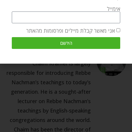
פרשת השבוע בלק
אימייל
אני מאשר קבלת מיילים ופרסומות מהאתר
הירשם
CHAIM KRAMER
Chaim Kramer is largely
responsible for introducing Rebbe
Nachman’s teachings to today’s
generation. He is a sought-after
lecturer on Rebbe Nachman’s
teachings by English-speaking
congregations around the world.
Chaim has been the director of