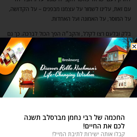
עם זאת, עלינו לשמור על עצמנו מבפנים – על הקדושה,
על המוסר, על האמונה ועל האחדות.
בלק ובלעם רצו לקלל, והקב״ה הפך הכול לברכה. כך גם
בחיים שלנו. כאשר אדם מתחזק באמונה, מתרחק מן
השפלות ומבקש לחיות בדרך התורה, גם הקשיים
והמאבקים יכולים להתהפך לטובה.
יהי רצון שנזכה לראות את הטוב שבעם ישראל, להתחזק
בקדושה ובמוסר, לא להיבהל מכל הקולות שמנסים
להחליש אותנו, ולזכות במהרה לביאת המשיח ולבניין בית
המקדש במהרה בימינו. אמן ואמן.
החכמה של רבי נחמן מברסלב תשנה
לכם את החיים!
בלעם הרשע
בנות מדין
ברכה וקללה
מוסר
קבלו אותה ישירות לתיבת המייל!