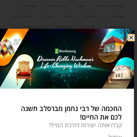
אין ייאוש בעולם כלל
אמונה
אמונת חכמים
אמת ושקר
אתגרי חיים
בורא עולם
הדרכה
הצלחה
השגחה פרטית
חיים מאושרים
יצר הרע
ליקוטי הלכות
ליקוטי מוהר"ן
מורה דרך
מנטור
מפורסמים של שקר
סגידה
עבודת אלילים
עצות מעשיות
פרסום האור
צדיק
צמיחה אישית
רבי נחמן מברסלב
רבי נתן מברסלב
רוחניות וגשמיות
שמחה
תפילה
תפילה אישית
0 תגובות
החכמה של רבי נחמן מברסלב תשנה
לכם את החיים!
OZER BERGMAN
קבלו אותה ישירות לתיבת המייל!
Ozer Bergman is an editor for the