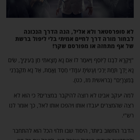
לא סופרסטאר ולא אליל, הנה הדרך הנכונה
לבחור מורה דרך לחיים אמיתי בלי ליפול ברשת
של אף מתחזה או מפורסם שקר!
"וַיִּקְרָא לִבְנוֹ לְיוֹסֵף וַיֹּאמֶר לוֹ אִם נָא מָצָאתִי חֵן בְּעֵינֶיךָ, שִׂים
נָא יָדְךָ תַּחַת יְרֵכִי וְעָשִׂיתָ עִמָּדִי חֶסֶד וֶאֱמֶת, אַל נָא תִקְבְּרֵנִי
בְּמִצְרָיִם" (בראשית מז, כט).
למה יעקב אבינו לא רוצה להיקבר במצרים? כי הוא לא
רצה שהמצרים יעבדו אותו ויהפכו אותו לאל, כך אומר לנו
רש"י.
הדבר החשוב ביותר, היסוד שבו תלוי הכל הוא להתחבר