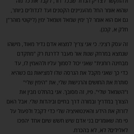
ולהתקשר לצדיק הגדול שבכל דור, לקבל את כל מה
שהוא אומר החל מהעניינים הקטנים ועד לגדולים ביותר,
גם אם הוא אומר לך ימין שמאל ושמאל ימין (ליקוטי מוהר"ן
חלק א, קכג).
זה עסק רציני. כי אני צריך למצוא אדם נדיר מאוד, מישהו
שנמצא במרחק שנות אור מעבר לדרגת רק "מתקדם
מבחינה רוחנית" שאני יכול לסמוך עליו ולהאמין לו, עד
כדי כך שאני מקבל את הגרסה שלו למציאות גם כשהיא
סותרת את החושים והרגישות שלי, את "הימין שלי"
ו"השמאל שלי". פיו, זה מסובך. אני בהחלט מבין את
הצורך במדריך ובמורה דרך בחיים וביהדות שלי. אבל האם
לזרוק את הידע והאינטואיציה שלי כדי לקבל ולפעול על
פי מה שאומרים בני אדם שיש חשש שיום אחד יהפכו
לאלילים? לא, לא בהכרח.