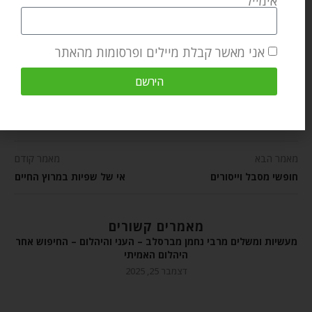
אימייל
Breslov Research Institute, a
spiritual coach, and author of
Where Earth and Heaven Kiss: A
אני מאשר קבלת מיילים ופרסומות מהאתר
Practical Guide to Rebbe
הירשם
Nachman's Path of Meditation.
מאמר הבא
מאמר קודם
חופשי מסבל וייסורים
אי של שפיות במרוץ החיים
מאמרים קשורים
מעשיות ומשלים מרבי נחמן מברסלב – העני והיהלום – החיפוש אחר
היהלום האמיתי
דצמבר 25, 2025