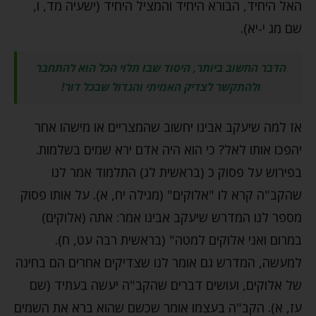
האל היחיד, הבורא היחיד והמציל היחיד (ישעיה מד, ו,
שם מג י-יא).
הדבר החשוב ביותר, היסוד שבו תלוי הכל הוא להתחבר
ולהתקשר לצדיק האמיתי והגדול שבכל דור!
אז למה שיעקב אבינו יחשוב שהמצריים או מישהו אחר
יהפכו אותו לאל? כי הוא היה אדם ירא שמים בשלמות.
בפירוש על פסוק כ (בראשית לג) התלמוד אמר לנו
שהקב"ה קרא לו "אלוקים" (מגילה יח, א). על אותו פסוק
מספר לנו המדרש שיעקב אבינו אמר: אתה (אלוקים)
במרום ואני אלוקים למטה" (בראשית רבה עט, ח).
למעשה, המדרש גם אומר לנו שצדיקים אחרים הם בחינה
של אלוקים, ועושים דברים שהקב"ה יעשה בעתיד (שם
עז, א). הקב"ה בעצמו אומר שכשם שהוא ברא את השמים