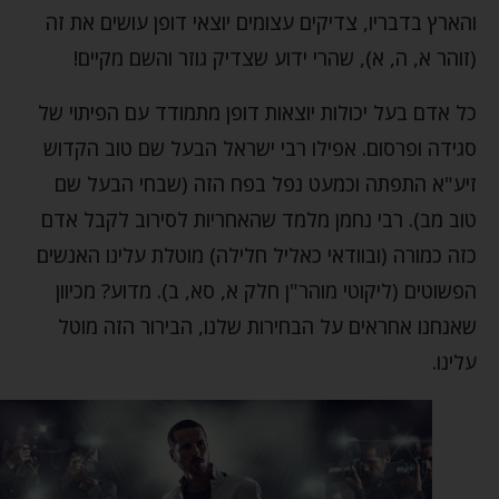
והארץ בדבריו, צדיקים עצומים יוצאי דופן עושים את זה
(זוהר א, ה, א), שהרי ידוע שצדיק גוזר והשם מקיים!
כל אדם בעל יכולות יוצאות דופן מתמודד עם הפיתוי של
סגידה ופרסום. אפילו רבי ישראל הבעל שם טוב הקדוש
זיע"א התפתה וכמעט נפל בפח הזה (שבחי הבעל שם
טוב מב). רבי נחמן מלמד שהאחריות לסירוב לקבל אדם
כזה כמורה (ובוודאי כאליל חלילה) מוטלת עלינו האנשים
הפשוטים (ליקוטי מוהר"ן חלק א, סא, ב). מדוע? מכיוון
שאנחנו אחראים על הבחירות שלנו, הבירור הזה מוטל
עלינו.