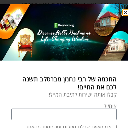
ונפש רגועה, אדם הבטוח בעצמו ושאינו חש מאוים
מדעותיהם של אחרים. אין להסיק מכאן שצריך להסכים
עם השקפותיהם של אחרים. אלא, יש ללמוד מכאן
שתחושת הביטחון של האדם לא חייבת להוביל למחלוקת
ולסכסוך בכל דבר השונה.
רבי נתן מברסלב כותב, שכל אדם "יודע" את האמת.
כלומר, שכל אדם יודע את האמת שלו בדרך שהוא רואה
אותה מזווית הראיה הייחודית שלו. אולם גם אדם אחר
החכמה של רבי נחמן מברסלב תשנה
"יודע" את האמת שלו בביטחון מלא.
לכם את החיים!
קבלו אותה ישירות לתיבת המייל!
לכן, כל עוד אנחנו מגלים סובלנות כלפי "האמת" של
הסובבים אותנו, כל עוד אנחנו דנים לכף זכות ומניחים כי
אימייל
הם כנים ובטוחים בדרכם ובדעותיהם, כפי שאנו כנים
בדעותינו, אז למרות ההבדלים בינינו נוכל להישאר ידידים
אני מאשר קבלת מיילים ופרסומות מהאתר