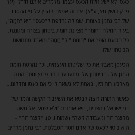
כעסן לא ישיג זולת הכעס עצמו, מלמדים אותנו חז"ל (על
פי קידושין מא, ע"א). את זה אפשר להבין על פי ההסבר
של רבי נחמן באומרו, שמילה נרדפת ל"כעס" היא "חֵמָה",
בעוד המילה "חומה" מציינת חומת ביטחון בצורה ומגוננת,
כל הכועס הופך את "חומתו" ל" חֵמָה" ומאבד מתחושת
הביטחון שלו.
הכעסן מאבד את כל שליטתו העצמית, וכך נהרסת חומת
המגן שלו. הביטחון שלו מתערער נותר פרוץ וחסר הגנה
מארבע רוחותיו, ובאמת לא נשאר לו כי אם כעסו וחדלונו…
כאשר התורה רוצה לבטא את השעבוד הקשה והמר של
בני ישראל במצרים, היא אומרת: "ולא שמעו אל משה
מקוצר רוח ומעבודה קשה" (שמות ו, ט). "קוצר רוח" –
הוא ביטוי לכעס של אדם חסר הסבלנות. רבי נחמן מרחיב