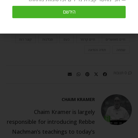
בידידות כנה ובריאה לאורך זמן.
הירשם
אזמרה
החיים הטובים
הכל לטובה
הצלחה
חיים מאושרים
חיים קרמר
כעס
סבלנות
קוצר רוח
שמחה
תודה והודאה
0 תגובות
CHAIM KRAMER
Chaim Kramer is largely
responsible for introducing Rebbe
Nachman’s teachings to today’s