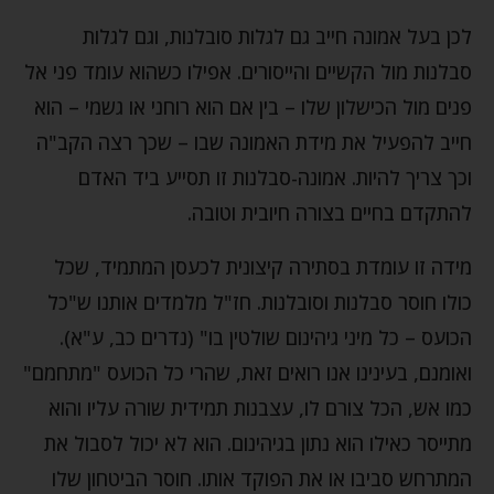
לכן בעל אמונה חייב גם לגלות סובלנות, וגם לגלות
סבלנות מול הקשיים והייסורים. אפילו כשהוא עומד פני אל
פנים מול הכישלון שלו – בין אם הוא רוחני או גשמי – הוא
חייב להפעיל את מידת האמונה שבו – שכך רצה הקב"ה
וכך צריך להיות. אמונה-סבלנות זו תסייע ביד האדם
להתקדם בחיים בצורה חיובית וטובה.
מידה זו עומדת בסתירה קיצונית לכעסן המתמיד, שכל
כולו חוסר סבלנות וסובלנות. חז"ל מלמדים אותנו ש"כל
הכועס – כל מיני גיהינום שולטין בו" (נדרים כב, ע"א).
ואומנם, בעינינו אנו רואים זאת, שהרי כל הכועס "מתחמם"
כמו אש, הכל צורם לו, עצבנות תמידית שורה עליו והוא
מתייסר כאילו הוא נתון בגיהינום. הוא לא יכול לסבול את
המתרחש סביבו או את הפוקד אותו. חוסר הביטחון שלו