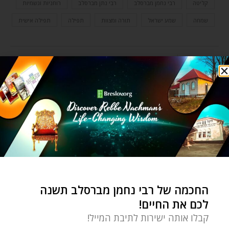
קליטה
רבי נחמן מברסלב
רבי נתן מברסלב
רוחניות וגשמיות
שמחה
שמע ישראל
תורה ומצוות
תפילה
תפילה אישית
0 תגובות
OZER BERGMAN
Ozer Bergman is an editor for the
Breslov Research Institute, a
spiritual coach, and author of
Where Earth and Heaven Kiss: A
החכמה של רבי נחמן מברסלב תשנה
Practical Guide to Rebbe
לכם את החיים!
Nachman's Path of Meditation.
קבלו אותה ישירות לתיבת המייל!