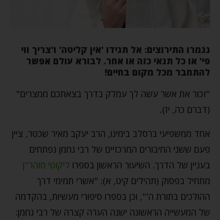
נגמרו התירוצים: אל תגידו 'אין קליטה' ו'צריך ווי
פי' או כל תנאי כזה או אחר. לבורא עולם אפשר
להתחבר מכל מקום בחיים!
"זכור את אשר עשה לך עמלק בדרך בצאתכם ממצרים"
(דברם כה, יז).
אחד ממשפיעי ברסלב בימינו, הרב יעקב מאיר שכטר, ציין
פעם ששני החיבורים המרכזיים של רבי נחמן נפתחים
בעניין של הדרך. השיעור הראשון בספרו
ליקוטי מוהר"ן
מתחיל בפסוק (תהילים קיט, א): "אשרי תמימי דרך
ההולכים בתורת ה'", וכן בספרו סיפורי מעשיות, בהקדמה
של המעשייה הראשונה ישנה הערה קצרה של רבי נחמן: