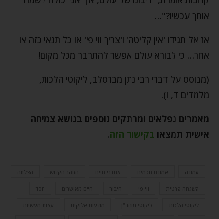
אותך עכשיו?"…
אז אל תגידו 'אין קליטה' ו'צריך ווי פי' או כל תנאי כזה או
אחר… כי לבורא עולם אפשר להתחבר מכל מקום!
(מבוסס על דברי רבי נתן מברסלב, ליקוטי הלכות,
מלמדים ד, ו).
מאמרים נפלאים ומרתקים נוספים בנושא צמיחה
אישית תמצאו
בקישור הזה
.
אמונה
אמונת חכמים
אתגרי חיים
הזוהר הקדוש
הצלחה
השגחה פרטית
ווי פי
חיבור
חיים מאושרים
חסד
ליקוטי הלכות
ליקוטי מוהר"ן
מודעות אלוקית
עצות מעשיות