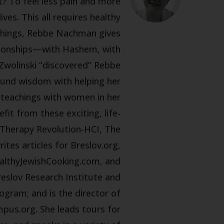
? To feel less pain and more
es. This all requires healthy
teachings, Rebbe Nachman gives
lationships—with Hashem, with
 Zwolinski “discovered” Rebbe
und wisdom with helping her
v teachings with women in her
it from these exciting, life-
(Therapy Revolution-HCI, The
tes articles for Breslov.org,
althyJewishCooking.com, and
reslov Research Institute and
gram; and is the director of
pus.org. She leads tours for