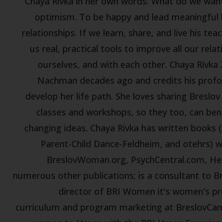
Chaya Rivka in her own words: What do we want
optimism. To be happy and lead meaningful liv
relationships. If we learn, share, and live his 
us real, practical tools to improve all our re
ourselves, and with each other. Chaya Rivka
Nachman decades ago and credits his profo
develop her life path. She loves sharing Breslo
classes and workshops, so they too, can benef
changing ideas. Chaya Rivka has written books 
Parent-Child Dance-Feldheim, and otehrs) wri
BreslovWoman.org, PsychCentral.com, He
numerous other publications; is a consultant to B
director of BRI Women it's women's pro
curriculum and program marketing at BreslovCam