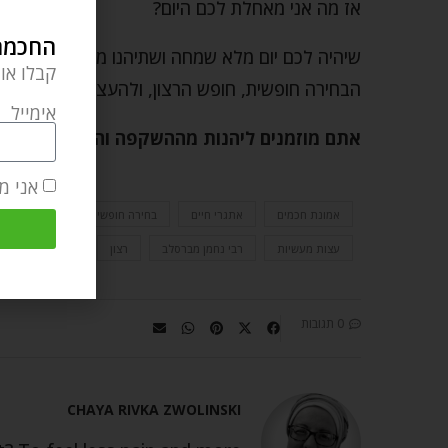
אז מה אני מאחלת לכם היום?
החכמה 
שיהיה לכם יום מלא שמחה ושתיהנו מכל ההזדמנוי
קבלו או
הבחירה חופשית, חופש הרצון, ולהעצים אותו. אמן!
אימייל
אתם מוזמנים ליהנות מההשקפה והחכמה העמוק
אני מ
אמונת חכמים
אתגרי חיים
בחירה חופשית
הצלחה
עצות מעשיות
רבי נחמן מברסלב
רצון
0 תגובות
CHAYA RIVKA ZWOLINSKI