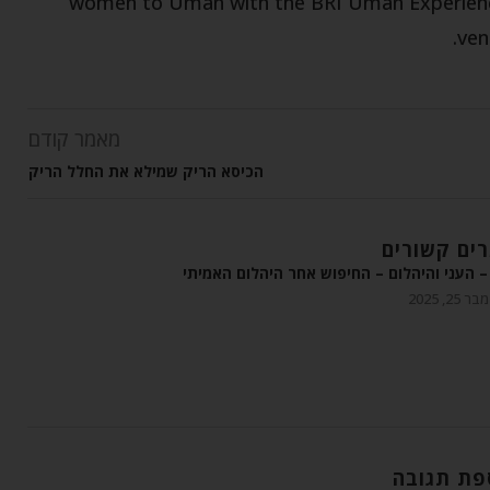
women to Uman with the BRI Uman Experience,
ven
מאמר קודם
הכיסא הריק שמילא את החלל הריק
ים קשורים
 העני והיהלום – החיפוש אחר היהלום האמיתי
 25, 2025
פת תגובה