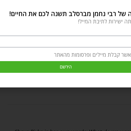
של רבי נחמן מברסלב תשנה לכם את החיים!
ות שאתם מקבלים מאבא שבשמים כדי לתרגל את כוח
תה ישירות לתיבת המייל!
ה והמיוחדת שיש ביהדות
בקישור הזה
!
אשר קבלת מיילים ופרסומות מהאתר
השקפה יהודית
התמודדות
חופש הבחירה
כוח הבחירה
הירשם