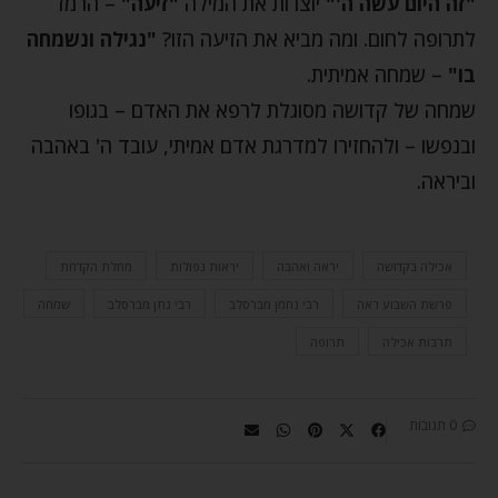
"זה היום עשה ה'"
יוצרות את המילה
"זיעה"
– הרמז
לתרופה לחום. ומה מביא את הזיעה הזו?
"נגילה ונשמחה
בו"
– שמחה אמיתית.
שמחה של קדושה מסוגלת לרפא את האדם – בגופו
ובנפשו – ולהחזירו למדרגת אדם אמיתי, עובד ה' באהבה
וביראה.
אכילה בקדושה
יראה ואהבה
יראות נפולות
מחלת הקדחת
פרשת השבוע ראה
רבי נחמן מברסלב
רבי נתן מברסלב
שמחה
תרבות אכילה
תרופה
0 תגובות