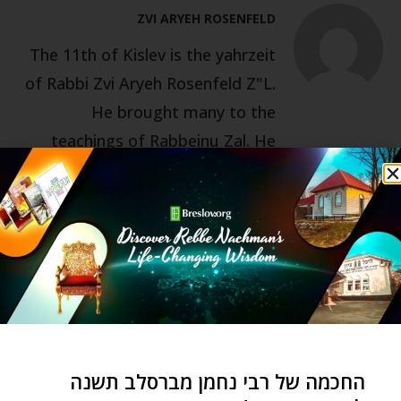
ZVI ARYEH ROSENFELD
The 11th of Kislev is the yahrzeit
of Rabbi Zvi Aryeh Rosenfeld Z"L.
He brought many to the
teachings of Rabbeinu Zal. He
enriched every mitzva and every
nuance of kedusha with down-to-
earth excitement, total faith and
bitachon. We are sincerely
grateful for a rabbi who was one-
stop source for amazing
ruchnious and gashmious advice.
So many years after his passing
החכמה של רבי נחמן מברסלב תשנה
we still feel a deep void.