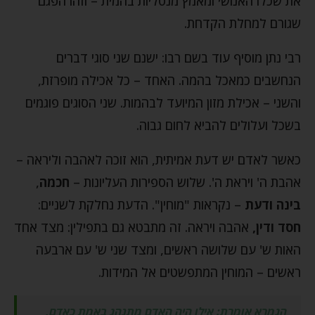
את שכלו האנושי ומאמץ מנטליות בהמית – וזהו הפגם
שגורם למחלת הקדחת.
רבי נתן מוסיף עוד בשם רבו: ישנם שני סוגי דברים
הנחשבים כמאכל בהמה. האחד – כל אכילה מופרזת,
והשני – אכילת מזון המיועד לבהמות. שני הסוגים פוגמים
בשכל ועלולים להביא לחום גבוה.
כאשר לאדם יש דעת אמיתית, הוא זוכה לאהבה וליראה –
אהבת ה' ויראת ה'. שלוש הספירות העליונות –
חכמה
,
בינה
ודעת
– נקראות "מוחין". הדעת נחלקת לשניים:
חסד ודין,
אהבה ויראה. זה מתבטא גם בתפילין: מצד אחד
האות ש' עם שלושה ראשים, ומצד שני ש' עם ארבעה
ראשים – המוחין המתפשטים אל המידות.
הגמרא אומרת: אילו היה האדם מתנהג באמת כאדם,