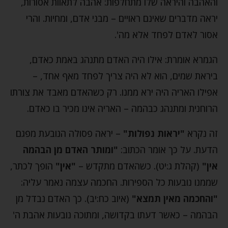
והאהבה והיראה שלו מתחלפות: אהבה לתאוות אסורות,
יראה מדברים שאינם ראויים – מבני אדם, ומחיות. והרי
אסור לאדם לפחד אלא מה'.
הגמרא אומרת: אילו היה האדם מתנהג באמת כאדם,
ביראת שמים, הוא לא היה צריך לפחד מאף אחד, –
אפילו האריה היה ירא ממנו. רק כשהאדם מאבד את צורתו
הרוחנית ומתנהג כבהמה – האריה אינו מכיר בו כאדם.
זה נקרא
"יראות נפולות"
– יראה פסולה הנובעת מפגם
הדעת. על כך אומר הכתוב:
"ומותר האדם מן הבהמה
אין"
(קהלת ג:יט). כשהאדם מתקדש –
"אין"
הופך לכתר,
שממנו נובעות כל הספירות. החכמה עצמה נאמר עליה:
"והחכמה מאין תמצא"
(איוב כח:יב). כך האדם נבדל מן
הבהמה – כאשר דעתו בקדושה, ומתוכה נובעות אהבת ה'