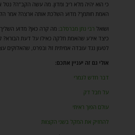
כי הוא יהיה מלא ריב ומדון. מה עשה הקב"ה? נטל
האמת חותמך? מדוע השלכת אותה ארצה? אמר הקב
ושואל
רבי נתן מברסלב
: מה קרה כאן? מדוע השליך
כיצד אירע שהאמת חלקה כאילו על דעת הבורא? ל
לטעון נגד עובדה אמיתית זו? ובפרט, שהאלוקים עצ
אולי גם זה יעניין אתכם:
דבר חדש לגמרי
על חבל דק
עולם הפוך ראיתי
להחזיק את המקל בשני הקצוות