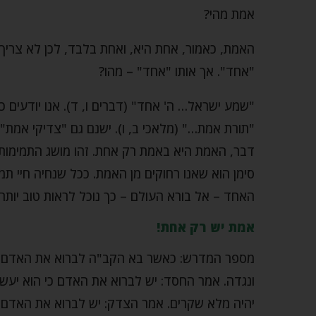
אמת מהי?
האמת, כאמור, אחת היא, ואחת בלבד, לכן לא צריך 
"אחד". אך אותו "אחד" – מהו?
"שמע ישראל… ה' אחד" (דברים ו, ד). אנו יודעים כ
"תורת אמת…" (מלאכי ב, ו). ישנם גם "צדיקי אמת"
דבר, האמת היא באמת רק אחת. זהו מושג התמימות,
סימן הוא שאנו רחוקים מן האמת. ככל שנחיה חיי תמ
האחד – אל בורא העולם – כך נוכל לראות טוב יותר
אמת יש רק אחת!
מספר המדרש: כאשר בא הקב"ה לברוא את האדם ה
ונגדה. אמר החסד: יש לברוא את האדם כי הוא יעש
יהיה מלא שקרים. אמר הצדק: יש לברוא את האדם 