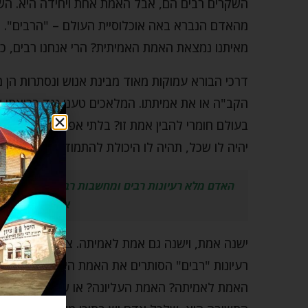
השקרים רבים הם, אבל האמת אחת ויחידה היא. השקר
מהאדם הנברא באה אוכלוסיית העולם – "הרבים". א
מאיתנו נמצאת האמת האמיתית? הרי אנחנו רבים, כי
דרכי הבורא עמוקות מאוד מבינת אנוש ונסתרות הן מ
הקב"ה או את אמיתתו. המלאכים טענו נגד בריאתו ש
בעולם חומרי להבין אמת זו? בלתי אפשרי! כך חשב
יהיה לו שכל, תהיה לו היכולת להתמודד עם האתגר
האדם מלא רעיונות רבים ומחשבות רבות הסותרים א
אותה. אבל האם
ישנה אמת, וישנה גם אמת לאמיתה. צדקו המלאכים
רעיונות "רבים" הסותרים את האמת היחידה. אך אם
האמת לאמיתה? האמת העליונה? או שמא היא רק צו