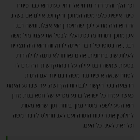
וכך הלך והתדרדר מדחי אל דחי. כעת הוא כבר פיתח
טינה אישית כלפי משה המזוכך והקדוש, אולם אם בשלב
זה הוא היה מודע לכך שהחיסרון הוא אצלו, ומשה רבנו
אכן מזוכך ותורתו מזוככת ועליו לבטל את עצמו מול משה
רבנו, אז בסופו של דבר הייתה לו תקווה והוא היה מצליח
לעלות שוב ברוחניות. אולם גאוותו לא נתנה לו להודות
בטעות שמשה רבנו עולה עליו בהתקדשות, וזה גרם לו
לפתח שנאה אישית נגד משה רבנו יחד עם התרת
הרצועה בכל הקשור לגבולות הקדושה, עד שברגע האמת
כאשר עמדו כל ישראל ברגע מכריע של חטא בנות מדין
הוא הגיע לשפל מוסרי נמוך ביותר, תוך שהוא מעוות
לחלוטין את הלכות התורה ועם לעג מוחלט לדברי משה
וכל זאת לעיני כל העם.