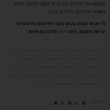
(מבוסס על דברי רבי נתן על פי ליקוטי הלכות, הלכות
ראשית הגז לכהן, הלכה ה, א-יב)
כל שבוע אנחנו נהנים מעוד חידושים נפלאים על
פרשת השבוע, כנסו
לכאן
ותיהנו גם אתם
!
אליהו הנביא
אמונה
אמונת חכמים
ברית שלום
הלכה
הלכה ומוסר
הצלחה
השקעה לעתיד
חיים מאושרים
ליקוטי הלכות
מעשה זמרי
משפט אמת
סילוף
עיוות
עצות מעשיות
פרשת השבוע בלק
פרשת השבוע פנחס
צדיק
רבי נחמן מברסלב
רבי נתן מברסלב
רוחניות
0 תגובות