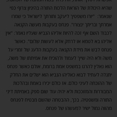
שהיא היכולת של הוראת הלכות התורה בהיגיון צרוף כפי
שנאמר: "יורו משפטיך ליעקב ותורתך לישראל כי שמרו
אמרתך ובריתך ינצורו". פנחס בעקבות מעשה הקנאה
לכבוד השם אף זכה להיות אליהו הנביא שעליו נאמר: "אין
אליהו בא לטמא או לרחק אלא לעשות שלום". כאשר
פנחס לבש את מידת הקנאה בעקבות הלעג של זמרי על
משה ולא היה שייך לעמוד ולהוכיח את אמיתתו של משה,
הוא נאלץ להרגו במשפט אמת ברומח, אולם כאשר פנחס
יתגלה לעתיד לבוא כאליהו הנביא הוא ישלים את החלק
של ההוכחה לעיני כולם. אז כולם יכירו באמת ובהלכות
המבוררות והמזוככות ולא יהיה עוד שום ספק באמיתת דיני
התורה ומשפטיה. בכך, ההבטחה שהשם מבטיח לפנחס
מהווה גמול ישיר למעשהו של פנחס.