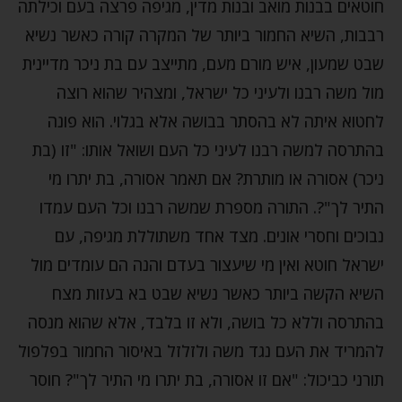
חוטאים בבנות מואב ובנות מדין, מגיפה פרצה בעם וכילתה
רבבות, השיא החמור ביותר של המקרה קורה כאשר נשיא
שבט שמעון, איש מורם מעם, מתייצב עם בת ניכר מדיינית
מול משה רבנו ולעיני כל ישראל, ומצהיר שהוא רוצה
לחטוא איתה לא בהסתר בבושה אלא בגלוי. הוא פונה
בהתרסה למשה רבנו לעיני כל העם ושואל אותו: "זו (בת
ניכר) אסורה או מותרת? אם תאמר אסורה, בת יתרו מי
התיר לך"?. התורה מספרת שמשה רבנו וכל העם עמדו
נבוכים וחסרי אונים. מצד אחד משתוללת מגיפה, עם
ישראל חוטא ואין מי שיעצור בעדם והנה הם עומדים מול
השיא הקשה ביותר כאשר נשיא שבט בא בעזות מצח
בהתרסה וללא כל בושה, ולא זו בלבד, אלא שהוא מנסה
להמריד את העם נגד משה ולזלזל באיסור החמור בפלפול
תורני כביכול: "אם זו אסורה, בת יתרו מי התיר לך"? חוסר