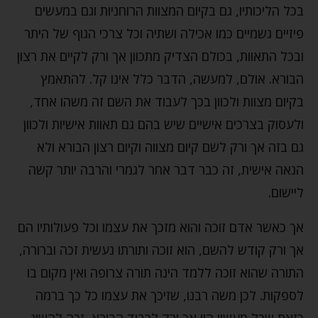
בכל הליכותיו, גם בקיום המצוות הרוחניות וגם במעשים
פיזיים גשמיים כמו אכילה ושתיה וכל צרכי הגוף של היתר
ובכל התאוות, בכולם הצדיק מתכוון אך ורק לקיים את רצון
הבורא. אולם, למעשה, הדבר כלל אינו קל. להתאמץ
בקיום מצוות ולכוון בכך לעבוד את השם זה משהו אחד,
ולעסוק בצרכים אישיים שיש בהם גם תאוות אישיות ולכוון
גם בזה אך ורק לשם קיום מצווה וקיום רצון הבורא ולא
הנאה אישית, זה כבר דבר אחר לגמרי והרבה יותר קשה
ליישום.
אך כאשר אדם זוכה והוא מזכך את עצמו וכל פעולותיו הם
אך ורק קודש להשם, הוא זוכה ותורתו נעשית זכה וברורה,
התורה שהוא זוכה ללמד הינה תורה צרופה ואין מקום בו
לספקות. לכן משה רבנו, שזיכך את עצמו כל כך ברמה
כזאת שכל מעשיו היו אך ורק לכבוד הבורא, זכה להשיג