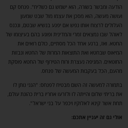
הודעה ומבשר בשורה, הוא ישמש גם כשליח". פנחס קם
ועושה מעשה, הוא מסכן את עצמו מול שבט שמעון
העלולים לרצוח אותו נפש אם יפגע בנשיא שבטם, ונכנס
לאוהל שבו נמצאים זמרי והמדינית ופוגע בהם בעיצומו של
החטא. ואז, ברגע אחד הכל מסתיים, כולם רואים את
המיאוס שבחטא ואת התוצאות המרות של החטא ונבזות
החוטאים. המגיפה נעצרת ורוח הטירוף של החטא פוסקת
מהעם, הכל בעקבות המעשה של פנחס.
בתמורה למעשה זה השם מבטיח לפנחס: "הנני נותן לו
את בריתי שלום והייתה לו ולזרעו אחריו ברית כהונת עולם,
תחת אשר קינא לאלוקיו ויכפר על בני ישראל".
אולי גם זה יעניין אתכם: