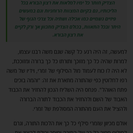
הצדיק חותר כל ימיו למלאות את רצון הבורא בכל
הליכותיו, גם בקיום המצוות הרוחניות וגם במעשים
פיזיים גשמיים כמו אכילה ושתיה וכל צרכי הגוף של
היתר ובכל התאוות, בכולם הצדיק מתכוון אך ורק לקיים
את רצון הבורא.
למעשה, זה היה רגע כל קשה שגם משה רבנו עצמו,
למרות שהיה כל כך מזוכך ותורתו כל כך ברורה ומזוככת,
לא היה לו כוח לעמוד מול הסילוף של זמרי, וידיו של משה
רפו לחלוטין כפי שהתורה מתארת את זה: "והמה בוכים
פתח האוהל". פנחס היה השליח הנכון להחזיר את הכבוד
האבוד של השם ולהחזיר את הכבוד לתורה הברורה
ולהציל את העם מהתורה המסולפת של זמרי.
אולם מכיוון שזמרי סילף כל כך את הלכות התורה, וגרם
לסילוף חמור כל כך של התורה וחוסר יכולת להציג את