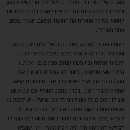
האונים של משה רבנו מעודד כביכול את זמרי נשיא שמעון
ולעיני כולם הוא נכנס עם המדינית לאוהל בכוונה מפורשת
לחטוא. התורה מתארת את המעמד הכאוב: "והמה בוכים
פתח האוהל".
לעומת האנדרלמוסיה ואוזלת היד של כולם ניצב פנחס,
והוא נזכר בהלכה ששמע בעבר בעצמו ממשה רבנו:
"הבועל ארמית (בת ניכר) קנאים פוגעים בו". אמת, זו
הלכה שאין מורים כן, כלומר לא עומדים ודורשים את
ההלכה בפומבי, אבל כאשר בלב אדם מתעוררת קנאה
אמתית לכבוד השם, ובפרט במצב הנוכחי שבו שם השם
וכבודו נרמסים בחוצות לעיני כל עם ישראל – יש לבצע בו
משפט אמת במקום. פנחס בא למשה רבנו ומזכיר לו
ששמע בעבר את ההלכה הזאת בשמו. משה רבנו עונה לו:
"קריינא דאיגרתא איהו ליהווי פרוונקא" – "מי שמביא