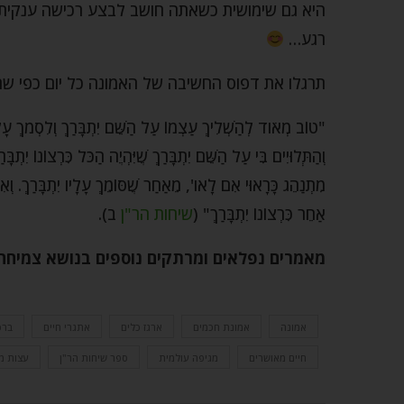
היא גם שימושית כשאתה חושב לבצע רכישה ענקית ב
רגע…
תרגלו את דפוס החשיבה של האמונה כל יום כפי שרב
"טוֹב מְאֹוד לְהַשְׁלִיךְ עַצְמוֹ עַל הַשֵּׁם יִתְבָּרַךְ וְלִסְמֹךְ עָלָיו. 
וְהַתְּלוּיִים בִּי עַל הַשֵּׁם יִתְבָּרַךְ שֶׁיִּהְיֶה הַכֹּל כִּרְצוֹנוֹ יִת
מִתְנַהֵג כָּרָאוּי אִם לָאו', מֵאַחַר שֶׁסּוֹמֵךְ עָלָיו יִתְבָּרַךְ. וְא
אַחֵר כִּרְצוֹנוֹ יִתְבָּרַךְ" (
שיחות הר"ן
ב).
מאמרים נפלאים ומרתקים נוספים בנושא צמיחה
אמונה
אמונת חכמים
ארגז כלים
אתגרי חיים
ברכ
חיים מאושרים
מגיפה עולמית
ספר שיחות הר"ן
עצות מ