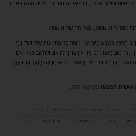
פזיזות ושלומיאליות, כזו שאתה מתחרט עליה ממש באותו
י נחמן היה עושה, והנה מה שהוא אמר:
וְדַרְכִּי, כְּשֶׁבָּא הַיּוֹם אֲנִי מוֹסֵר כָּל הַתְּנוּעוֹת שֶׁלִּי וְשֶׁל בָּנַי
ְבָּרַךְ, וְזֶה טוֹב מְאֹוד. גַּם אֲזַי אֵין צָרִיךְ לִדְאֹוג וְלַחְשֹׁב כְּלָל 'אִם
ִם הוּא יִתְבָּרַךְ רוֹצֶה בְּעִנְיָין אַחֵר – הוּא מְרֻצֶּה לְהִתְנַהֵג בְּעִנְיָין
 אישית תמצאו
בקישור הזה
.
ה
הצלחה
השגחה פרטית
וירוס קורונה
זוגיות
עשיות
פרנסה
רבי נחמן מברסלב
תהליך חשיבה
תודעה