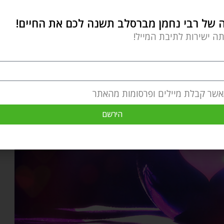
נה הענקית והבריכה כשאתה לא מוכן או מסוגל לתחזק
של רבי נחמן מברסלב תשנה לכם את החיים!
בוה שאתה חולם עליו? להשקיע בבית שלך עם כסף וזמן
תה ישירות לתיבת המייל!
 במשרד?
אשר קבלת מיילים ופרסומות מהאתר
הירשם