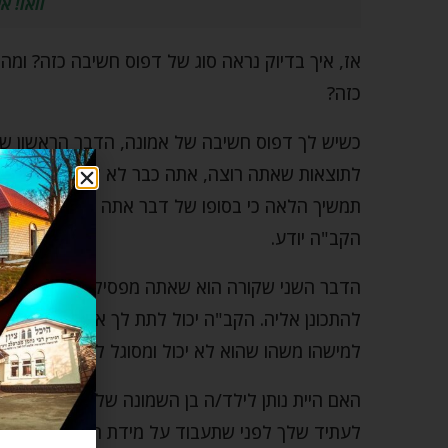
וואו! א
אז, איך בדיוק נראה סוג של דפוס חשיבה כזה? ו
כזה?
כשיש לך דפוס חשיבה של אמונה, הדבר הראשון ש
לתוצאות שאתה רוצה, אתה כבר לא קשור רגשית ל
תמשיך הלאה כי בסופו של דבר אתה יודע שאתה לא
הקב"ה יודע.
הדבר השני שקורה הוא שאתה מפסיק להיות אובססיב
להתכונן אליה. הקב"ה יכול לתת לך את זה והוא אפי
למישהו משהו שהוא לא יכול ומסוגל להיות אחראי עלי
האם היית נותן לילד/ה בן השמונה שלך סכום של מ
לעתיד שלך לפני שתעבוד על מידת הכעס שלך ועל