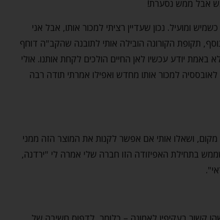
מש אבל ממש נסערת!
מיש ומועיל. נכון שעדיין רציתי למכור אותו, אבל אני
בנוסף, תקופת הקורונה הובילה אותי לתובנה שהקב"ה דוחף
באמת יודע עכשיו לאן החיים הולכים לקחת אותנו. אולי
 לאובססיה למכור אותו מחדש ואפילו אמרתי תודה רבה
קום, ושאלו אותי אם אפשר לקנות את המוצר הזה ממני
שממש בתחילת האפיזודה הזו חברה שלי אמרה לי "ירדנה,
י".
הו קשור בעקיפין לאמונה – כלומר, לדפוס חשיבה של