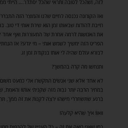
לזה, ושהכל לטובה ותראי שהכל יסתדר…. הייתי מ
ואז הקורונה נכנסה לחיים שלנו והמוצר הזה התברר כש
חייבת להודות שבאותו זמן הוא שירת אותי די טוב. 
את האנושות לרמה אחרת של התעוררות ואף אחד לא 
הפריט הזה ימשיך לשמש אותי – מי יודע? אז הנחתי
לבורא עולם שהיה לי אותו בנקודת זמן זו.
ותנחשו מה קרה בהמשך?
לא אחד אלא שני אנשים התקשרו אלי כמעט משום מ
במחיר הרבה יותר גבוה מזה שקניתי אותו! והאמת, 
ברגע שתשחררי מישהו ירצה לקנות את זה ממך, תרא
וואו! איך שהיא קלעה!
כמו שאני רואה את זה – כל העניין של להרפות ממש