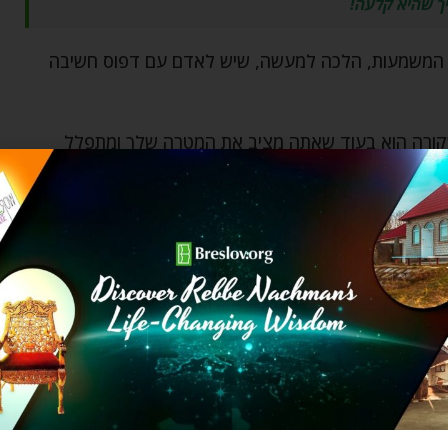
יך שהיא קלעה!
מה המשמעות, הלכה למעשה, שיש לאדם עם דפוס חשיבה
קורה הוא בעוד שאתה מציב את המטרה שלך ומתפלל
תוצאה. אתה
באמת
רוצה את זה, אבל אם זה לא יקרה –
 באמת יודע מה תהיה התוצאה הטובה ביותר עבורך. רק
י לגבי התוצאה הסופית, ובמקום זאת, אתה מתחיל
לו רוצה לתת לך את זה בכל רגע, אבל זה יהיה בזבוז לתת
ו, לטפח, להגן או ליהנות ממנו.
אות שקלים ביד? האם באמת תרצה לפגוש את בן/בת הזוג
 הנושאים הנוספים שנמצאים ברשימת ה"לעשות" הדחופה