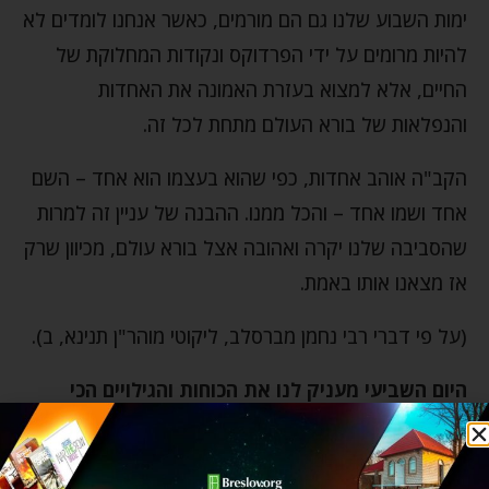
ימות השבוע שלנו גם הם מורמים, כאשר אנחנו לומדים לא
להיות מרומים על ידי הפרדוקס ונקודות המחלוקת של
החיים, אלא למצוא בעזרת האמונה את האחדות
והנפלאות של בורא העולם מתחת לכל זה.
הקב"ה אוהב אחדות, כפי שהוא בעצמו הוא אחד – השם
אחד ושמו אחד – והכל ממנו. ההבנה של עניין זה למרות
שהסביבה שלנו יקרה ואהובה אצל בורא עולם, מכיוון שרק
אז מצאנו אותו באמת.
(על פי דברי רבי נחמן מברסלב, ליקוטי מוהר"ן תנינא, ב).
היום השביעי מעניק לנו את הכוחות והגילויים הכי
קסומים ונפלאים של סודות השבת. בואו להתעלות
לגלות עוד דברים קסומים על היום הכי מיוחד