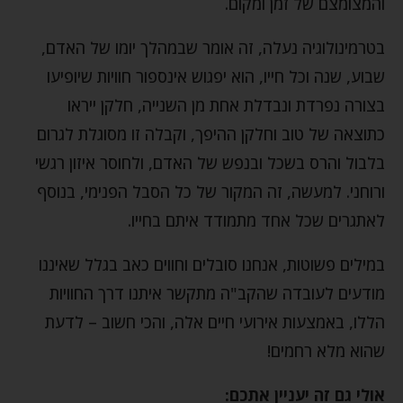
והמצומצם של זמן ומקום.
בטרמינולוגיה נעלה, זה אומר שבמהלך יומו של האדם,
שבוע, שנה וכל חייו, הוא יפגוש אינספור חוויות שיופיעו
בצורה נפרדת ונבדלת אחת מן השנייה, חלקן ייראו
כתוצאה של טוב וחלקן ההיפך, וקבלה זו מסוגלת לגרום
בלבול והרס בשכל ובנפש של האדם, ולחוסר איזון רגשי
ורוחני. למעשה, זה המקור של כל הסבל הפנימי, בנוסף
לאתגרים שכל אחד מתמודד איתם בחייו.
במילים פשוטות, אנחנו סובלים וחווים כאב בגלל שאיננו
מודעים לעובדה שהקב"ה מתקשר איתנו דרך החוויות
הללו, באמצעות אירועי חיים אלה, והכי חשוב – לדעת
שהוא מלא רחמים!
אולי גם זה יעניין אתכם: