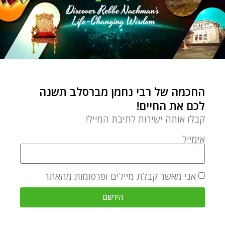
בשבוע
בקישור הזה
!
אחדות
אחדות הפשוט
אלוקים
אתגרי חיים
בורא עולם
היום השביעי
ייסורים
ל"ט מלאכות
ליקוטי מוהר"ן
סבל
עצות מעשיות
פרדוקס
רבי נחמן מברסלב
שבת
שמחה
החכמה של רבי נחמן מברסלב תשנה
ששת ימי החול
תרופת נגד
לכם את החיים!
קבלו אותה ישירות לתיבת המייל!
0 תגובות
אימייל
אני מאשר קבלת מיילים ופרסומות מהאתר
ELIYAHU HECHT
הירשם