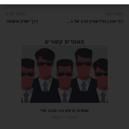
מאמר הבא
מאמר קודם
רבי אהרן גולדשטיין הרב של ברסלב – מאמר ליום היארצייט
דרך ישרה ופשוטה
מאמרים קשורים
שומרת הראש הכי טובה שלי
דצמבר 11, 2022