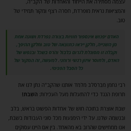
עצמה מסתירה את הייחוד והאחדות של הקב"ה,
והמציאות נראית מופרדת, חסרה רצף ומקור תמידי של
טוב.
האדם יפגוש אינספור חוויות בצורה נפרדת ושונה אחת
מן השנייה, חלקן ייראו כתוצאה של טוב וחלקן ההיפך,
וקבלה זו מסוגלת לגרום בלבול והרס בשכל ובנפש של
האדם, ולחוסר איזון רגשי ורוחני. למעשה, זה המקור של
כל הסבל הפנימי.
רבי נחמן מברסלב מלמד אותנו שהקב"ה נתן לנו את
תרופת הנגד כדי להתעלות מעל העכירות:
השבת!
שבת אוצרת בתוכה חוש של אחדות הפשוט בראש, בלב
ובנשמה שלנו. על ידי הימנעות מכל סוגי העבודות בשבת,
אנו ממחישים שהרוב בא מהאחד. בין אם היינו עסוקים