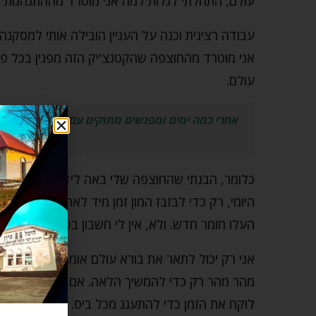
עולם, התחלתי לגלות למה אני מוטרד מההתנהגות של
עבודה רצינית וכנה על העניין הובילה אותי למסקנ
אני מוטרד מהחוצפה שהקטנצ'יק הזה מפגין בכל פע
עולם.
אחרי כמה ימים ומפגשים מתוקים עם בורא עולם התח
מזו של ש
כלומר, הבנתי שהחוצפה שלי באה לידי ביטוי ברצון
היומי, רק כדי לבזבז המון זמן מיד לאחר הלימוד ב
העלו חומר חדש. ולא, אין לי חשבון בפייסבוק, אינסט
אני רק יכול לתאר את בורא עולם אומר לי, "אתה 
מהר מהר רק כדי להמשיך הלאה. אם הייתי נותן לך מ
לוקח את הזמן כדי להתענג מכל ביס. אבל בלימוד? מ