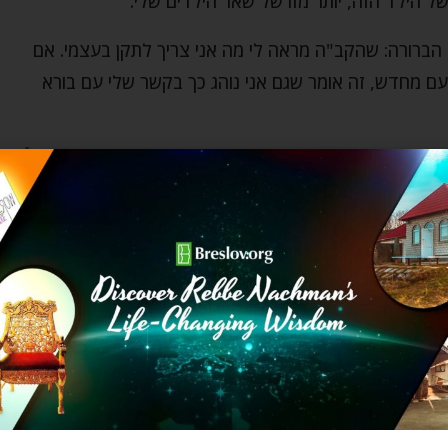
 הילד הזה, יותר מזו של שאר הילדים שלי.
ה הברורה: שהקב"ה מראה לי מה אני צריך לתקן בעצמי. אם
ם מחדש, זה אומר שגם אני נוהג כך בקשר שלי עם בורא
לתי לגלות למה אני מוטרד מההתנהגות של הילד הזה, יותר
אר הילדים שלי…
 למהר בכל הקשור לעבודה הרוחנית שלי – כמו בלימוד
גלישה באינטרנט, חוזר שוב ושוב לאותם אתרים ובודק אם הם
גרם, טוויטר או מה שלא יהיה.
אומר לי כל בוקר שאתה רוצה להתקרב אלי אבל עושה הכל
שהו טעים לאכול, לא היית ממהר ככה, נכון? אדרבה, היית
הר מהר רק כדי לסיים ולומר לעצמך 'סימנתי וי' ואז קופץ