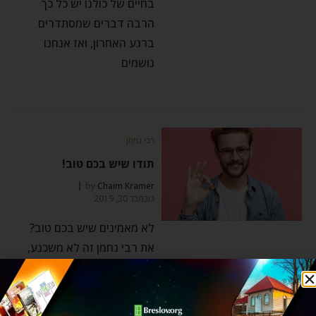
בחיים של כולנו יש כל כך
הרבה דברים שמסתדרים
ברגע האחרון, ואז אנחנו
נושמים
רבי נחמן
תודו שיש בכם טוב!
by
Chaim Kramer
נובמבר 30, 2019
לא מאמינים שיש בכם טוב?
את רבי נחמן זה לא משכנע,
הוא מאלץ אותנו