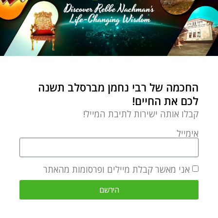
השקפה וחכמה יהודית
למה להסתבך? תעשו!
by
Chaim Kramer
נובמבר 14, 2019
החכמה היא לא להסתבך,
החכמה של רבי נחמן מברסלב תשנה
פשוט לעשות והכי בפשטות
לכם את החיים!
כי רק כך צוברים בסופו של
קבלו אותה ישירות לתיבת המייל!
אימייל
אני מאשר קבלת מיילים ופרסומות מהאתר
הירשם