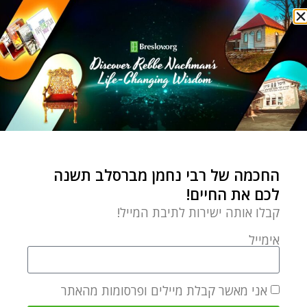
יותר קל. רבי נחמן
צמיחה אישית
מפתח מאסטר – הדרך
להצלחה אמיתית
breslov.org
by
נובמבר 6, 2022
החכמה של רבי נחמן מברסלב תשנה
'7 צעדים להצלחה' או '5
לכם את החיים!
מפתחות לזוגיות מושלמת'
קבלו אותה ישירות לתיבת המייל!
הפכו לפורמט הסטנדרטי
לשיווק רבי מכר,
אימייל
אני מאשר קבלת מיילים ופרסומות מהאתר