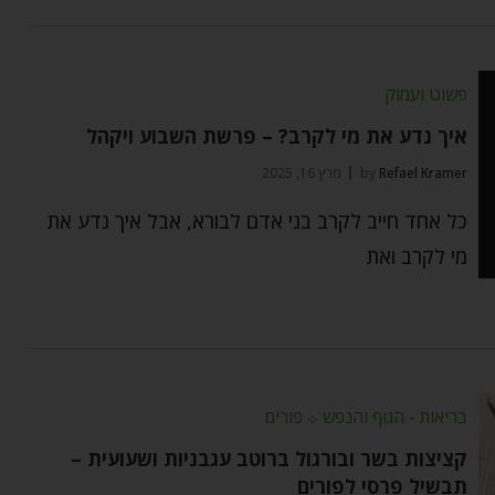
פשוט ועמוק
איך נדע את מי לקרב? – פרשת השבוע ויקהל
Refael Kramer
by
מרץ 16, 2025
כל אחד חייב לקרב בני אדם לבורא, אבל איך נדע את
מי לקרב ואת
בריאות - הגוף והנפש
⬦
פורים
קציצות בשר ובורגול ברוטב עגבניות ושעועית –
תבשיל פרסי לפורים