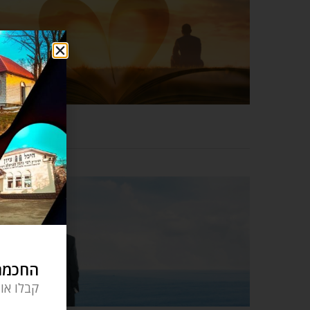
החכמה 
קבלו או