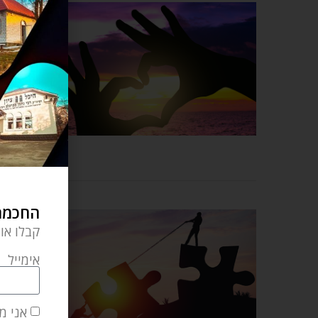
החכמה 
קבלו או
אימייל
אני מ