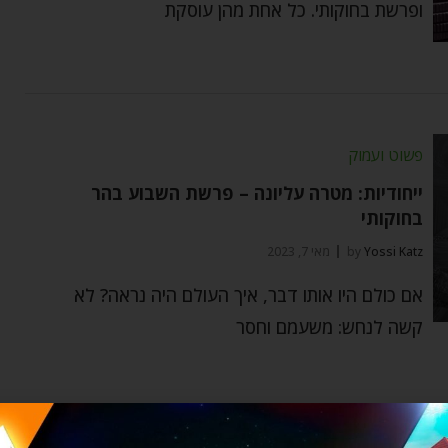
ופרשת בחוקותי. כל אחת מהן עוסקת
פשוט ועמוק
ייחודיות: מטרה עליונה – פרשת השבוע בהר
בחוקותי
Yossi Katz
by
מאי 7, 2023
אם כולם היו אותו דבר, איך העולם היה נראה? לא
קשה לנחש: משעמם וחסר