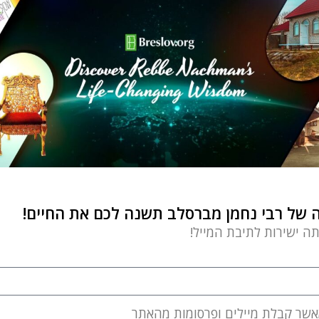
פשוט ועמוק
בקרובי אקדש – פרשת השבוע בהר בחוקותי
Refael Kramer
by
מאי 7, 2023
מאמר זה נכתב בצל האסון הנורא במירון ולזכרו ולעילוי
נשמתו של ידיד קרוב שנפטר
של רבי נחמן מברסלב תשנה לכם את החיים!
פשוט ועמוק
תה ישירות לתיבת המייל!
טובים השניים מן האחד – פרשת השבוע בהר
בחוקותי
Rav Aharon Eliyahu
by
מאי 7, 2023
אשר קבלת מיילים ופרסומות מהאתר