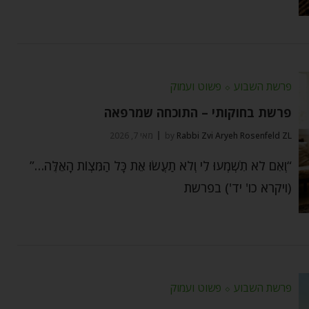
פרשת השבוע
⬦
פשוט ועמוק
פרשת בחוקותי – התוכחה שמרפאה
Rabbi Zvi Aryeh Rosenfeld ZL
by
מאי 7, 2026
“וְאִם לֹא תִשְׁמְעוּ לִי וְלֹא תַעֲשׂוּ אֵת כָּל הַמִּצְוֹת הָאֵלֶּה…”
(ויקרא כו' יד') בפרשת
פרשת השבוע
⬦
פשוט ועמוק