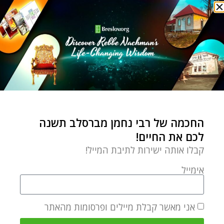
שחוויתם, תלעסו אותה שוב,
שננו
צמיחה אישית
סירת המפרש של אבא שלי
by
Davy Dombrowsky
אפריל 25, 2021
החכמה של רבי נחמן מברסלב תשנה
איך זיכרון על סירת המפרש
לכם את החיים!
של אבא שלי עורר בי כאב
קבלו אותה ישירות לתיבת המייל!
וטעם מר שנשאר
אימייל
אני מאשר קבלת מיילים ופרסומות מהאתר
בריאות - הגוף והנפש