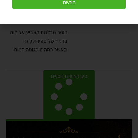
הירשם
הכתר של הנפש
by
Chaim Kramer
דצמבר 27, 2020
חוסר סבלנות מצביע על מום
ברמה של ספירת כתר,
וכאשר רמה זו פגומה המוח
טען מאמרים נוספים