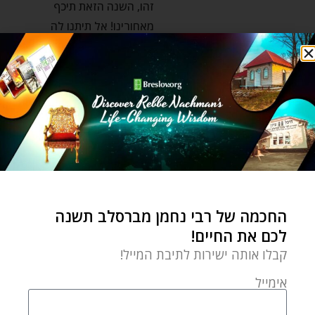
זהו, השנה הזאת תיכף
מאחורינו! אל תיתנו לה
לרדוף אחריכם אל תוך לשנה
החדשה.
רבי נחמן
ליפול… כדי לקום!
by
Yehudis Golshevsky
יוני 26, 2022
החכמה של רבי נחמן מברסלב תשנה
תקשיבו טוב כי רבי נחמן
לכם את החיים!
מגלה לנו סוד גדול: את
קבלו אותה ישירות לתיבת המייל!
הנוסחה שתפעל קסמים
אימייל
בחיים