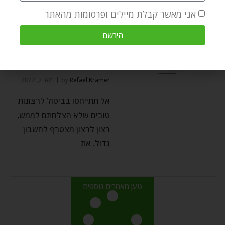
אני מאשר קבלת מיילים ופרסומות מהאתר
הירשם
פשוט ועמוק
רצון טוב כן קובע! – פרשת
השבוע אמור
Refael Kramer
by
מאי 2, 2022
אל תתייחסו בביטול לרצונות
טובים שלא הצלחתם לממש,
רצון לרצון מצטרף לחשבון
גדול. את
טען מאמרים נוספים