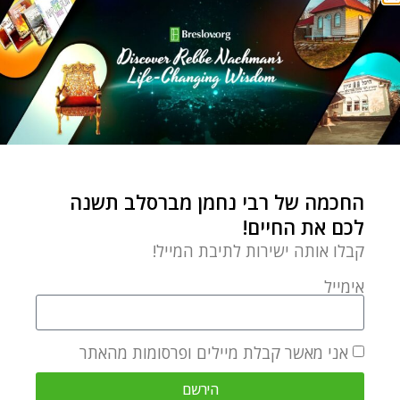
יז בתמוז תשעה באב ושלושת השבועות
אל תשכחו את הלב
Ozer Bergman
by
יולי 31, 2022
העיקר הוא לא לשכוח את
החכמה של רבי נחמן מברסלב תשנה
הלב, גם אם נדמה לנו
לכם את החיים!
שאנחנו לא יכולים, לא
קבלו אותה ישירות לתיבת המייל!
אימייל
צמיחה אישית
אני מאשר קבלת מיילים ופרסומות מהאתר
בין הקשיים
הירשם
by
Yehudis Golshevsky