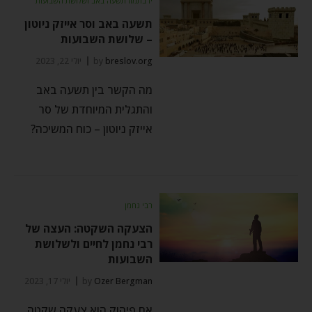
יז בתמוז תשעה באב ושלושת השבועות
תשעה באב וסר אייזק ניוטון
– שלושת השבועות
breslov.org
by
יולי 22, 2023
מה הקשר בין תשעה באב
והתגלית המיוחדת של סר
אייזק ניוטון – כוח המשיכה?
רבי נחמן
הצעקה השקטה: העצה של
רבי נחמן לחיים ולשלושת
השבועות
Ozer Bergman
by
יולי 17, 2023
אם פיהוק הוא צעקה שקטה