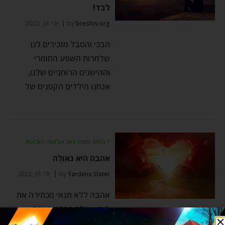
לבד!
breslov.org
by
יולי 31, 2022
הבכי והסבל מזכירים לנו
שלמרות השפע החומרי
וההישגים הרוחניים שלנו,
אנחנו הילדים הקטנים של
יז בתמוז תשעה באב ושלושת השבועות
אהבה היא גאולה
Yardena Slater
by
יולי 31, 2022
אהבה ללא תנאי מכתירה את
בורא עולם כמלך האחד
והיחיד בעולם הזה, ורק לזה