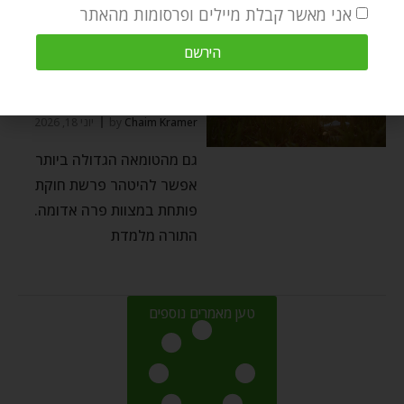
אני מאשר קבלת מיילים ופרסומות מהאתר
פרשת השבוע
⬦
פשוט ועמוק
הירשם
פרשת חוקת – אמונה,
סבלנות וביטחון בה׳
Chaim Kramer
by
יוני 18, 2026
גם מהטומאה הגדולה ביותר
אפשר להיטהר פרשת חוקת
פותחת במצוות פרה אדומה.
התורה מלמדת
טען מאמרים נוספים